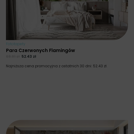
Fototapety
Para Czerwonych Flamingów
69.91
zł
52.43
zł
Najniższa cena promocyjna z ostatnich 30 dni:
52.43
zł
.