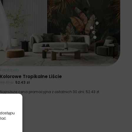
Fototapety
Kolorowe Tropikalne Liście
69.91
zł
52.43
zł
Najniższa cena promocyjna z ostatnich 30 dni:
52.43
zł
.
 dostępu
tlać