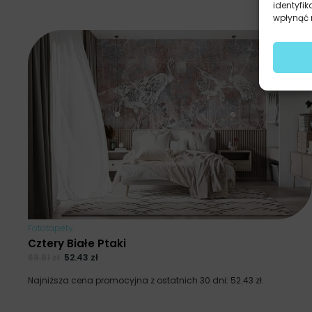
identyfik
wpłynąć n
Fototapety
Cztery Białe Ptaki
69.91
zł
52.43
zł
Najniższa cena promocyjna z ostatnich 30 dni:
52.43
zł
.