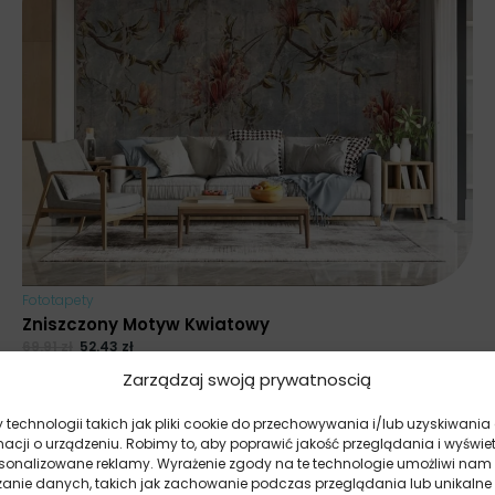
Fototapety
Zniszczony Motyw Kwiatowy
69.91
zł
52.43
zł
Zarządzaj swoją prywatnoscią
Najniższa cena promocyjna z ostatnich 30 dni:
52.43
zł
.
technologii takich jak pliki cookie do przechowywania i/lub uzyskiwania
macji o urządzeniu. Robimy to, aby poprawić jakość przeglądania i wyświe
rsonalizowane reklamy. Wyrażenie zgody na te technologie umożliwi nam
zanie danych, takich jak zachowanie podczas przeglądania lub unikalne