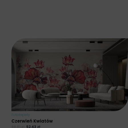
Fototapety
Czerwień Kwiatów
69.91
zł
52.43
zł