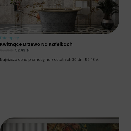
Fototapety
Kwitnące Drzewo Na Kafelkach
69.91
zł
52.43
zł
Najniższa cena promocyjna z ostatnich 30 dni:
52.43
zł
.