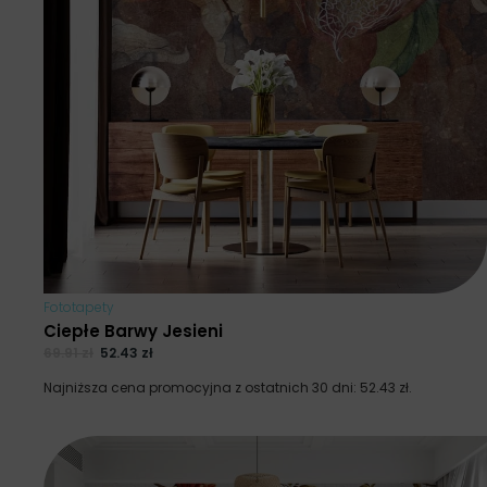
Fototapety
Ciepłe Barwy Jesieni
69.91
zł
52.43
zł
Najniższa cena promocyjna z ostatnich 30 dni:
52.43
zł
.