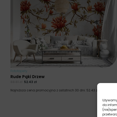
Fototapety
Rude Pąki Drzew
69.91
zł
52.43
zł
Najniższa cena promocyjna z ostatnich 30 dni:
52.43
zł
.
Używamy 
do infor
(nie)spe
przetwar