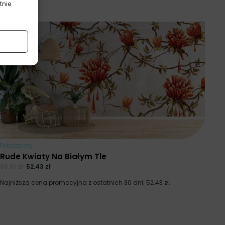
tnie
Fototapety
Rude Kwiaty Na Białym Tle
69.91
zł
52.43
zł
Najniższa cena promocyjna z ostatnich 30 dni:
52.43
zł
.