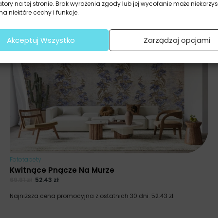
atory na tej stronie. Brak wyrażenia zgody lub jej wycofanie może niekorzys
a niektóre cechy i funkcje.
Akceptuj Wszystko
Zarządzaj opcjami
Fototapety
Kwitnące Pnącze Na Murze
69.91
zł
52.43
zł
Najniższa cena promocyjna z ostatnich 30 dni:
52.43
zł
.