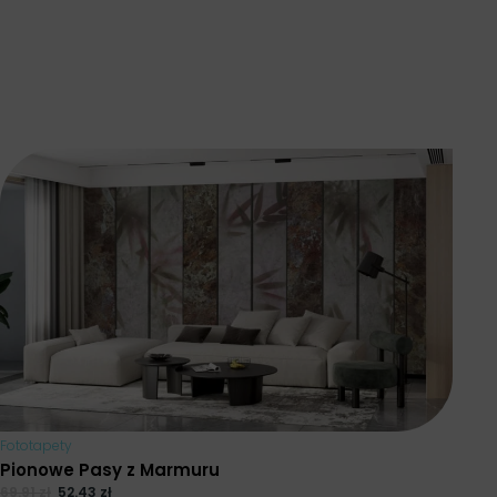
Fototapety
Pionowe Pasy z Marmuru
69.91
zł
52.43
zł