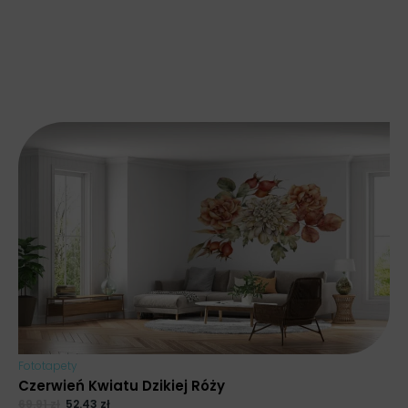
Fototapety
Czerwień Kwiatu Dzikiej Róży
69.91
zł
52.43
zł