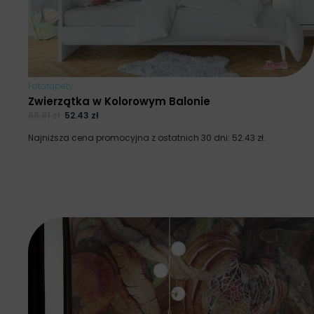
Fototapety
Zwierzątka w Kolorowym Balonie
69.91
zł
52.43
zł
Najniższa cena promocyjna z ostatnich 30 dni:
52.43
zł
.