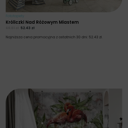
Fototapety
Króliczki Nad Różowym Miastem
69.91
zł
52.43
zł
Najniższa cena promocyjna z ostatnich 30 dni:
52.43
zł
.