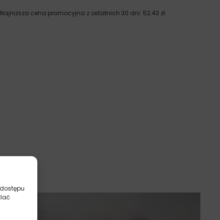
Najniższa cena promocyjna z ostatnich 30 dni:
52.43
zł
.
 dostępu
tlać