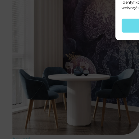
identyfik
wpłynąć n
Fototapety