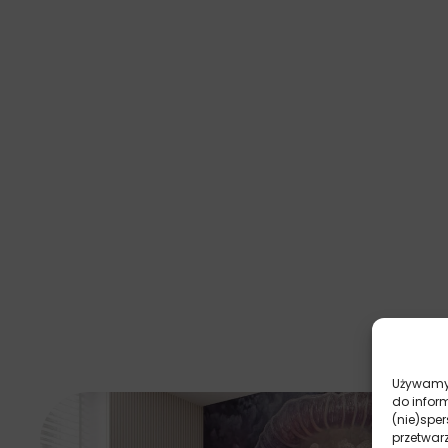
Używamy 
do infor
(nie)spe
przetwar