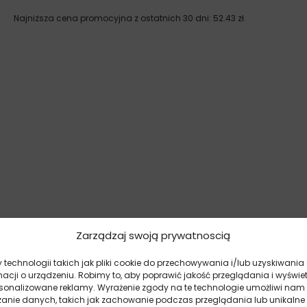
Najniższa cena promocyjna z ostatnich 30 dni:
52.43
zł
.
Zarządzaj swoją prywatnoscią
technologii takich jak pliki cookie do przechowywania i/lub uzyskiwania
macji o urządzeniu. Robimy to, aby poprawić jakość przeglądania i wyświe
rsonalizowane reklamy. Wyrażenie zgody na te technologie umożliwi nam
zanie danych, takich jak zachowanie podczas przeglądania lub unikalne