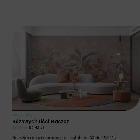
Fototapety
Różowych Liści Gąszcz
69.91
zł
52.43
zł
Najniższa cena promocyjna z ostatnich 30 dni:
52.43
zł
.