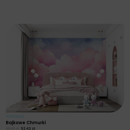
Fototapety
Bajkowe Chmurki
69.91
zł
52.43
zł