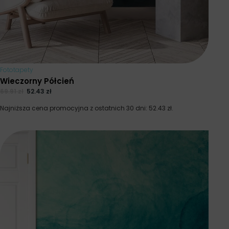
Fototapety
Wieczorny Półcień
69.91
zł
52.43
zł
Najniższa cena promocyjna z ostatnich 30 dni:
52.43
zł
.