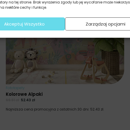
atory na tej stronie. Brak wyrażenia zgody lub jej wycofanie może niekorzys
a niektóre cechy i funkcje.
Akceptuj Wszystko
Zarządzaj opcjami
Fototapety
Kolorowe Alpaki
69.91
zł
52.43
zł
Najniższa cena promocyjna z ostatnich 30 dni:
52.43
zł
.