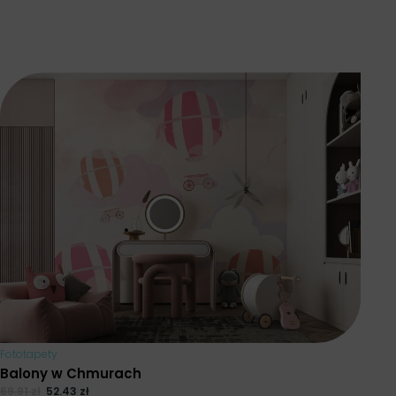
Fototapety
Balony w Chmurach
69.91
zł
52.43
zł