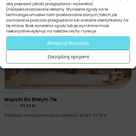
aby poprawić jakość przeglądania i wyświetlać
(nie)spersonalizowane reklamy. Wyrażenie zgody na te
technologie umożliwi nam przetwarzanie danych, takich jak
zachowanie podczas przeglądania lub unikalne identyfikatory na
tej stronie. Brak wyrażenia zgody lub jej wycofanie może
niekorzystnie wpłynąć na niektóre cechy i funkcje.
Akceptuj Wszystko
Zarządzaj opcjami
Fototapety
Mopsiki Na Białym Tle
69.91
zł
52.43
zł
Najniższa cena promocyjna z ostatnich 30 dni:
52.43
zł
.