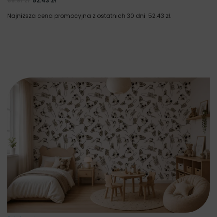
69.91
zł
52.43
zł
Najniższa cena promocyjna z ostatnich 30 dni:
52.43
zł
.