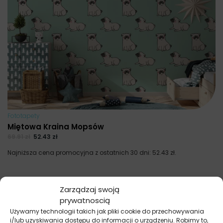
Fototapety
Miętowa Kraina Mopsów
69.91
zł
52.43
zł
Najniższa cena promocyjna z ostatnich 30 dni:
52.43
zł
.
Zarządzaj swoją
prywatnoscią
Używamy technologii takich jak pliki cookie do przechowywania
i/lub uzyskiwania dostępu do informacji o urządzeniu. Robimy to,