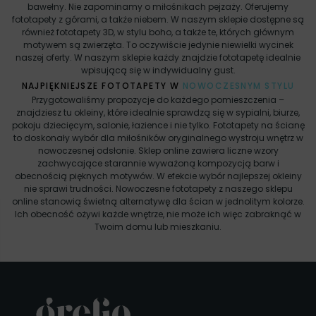
bawełny. Nie zapominamy o miłośnikach pejzaży. Oferujemy
fototapety z górami, a także niebem. W naszym sklepie dostępne są
również fototapety 3D, w stylu boho, a także te, których głównym
motywem są zwierzęta. To oczywiście jedynie niewielki wycinek
naszej oferty. W naszym sklepie każdy znajdzie fototapetę idealnie
wpisującą się w indywidualny gust.
NAJPIĘKNIEJSZE FOTOTAPETY W
NOWOCZESNYM STYLU
Przygotowaliśmy propozycje do każdego pomieszczenia –
znajdziesz tu okleiny, które idealnie sprawdzą się w sypialni, biurze,
pokoju dziecięcym, salonie, łazience i nie tylko. Fototapety na ścianę
to doskonały wybór dla miłośników oryginalnego wystroju wnętrz w
nowoczesnej odsłonie. Sklep online zawiera liczne wzory
zachwycające starannie wyważoną kompozycją barw i
obecnością pięknych motywów. W efekcie wybór najlepszej okleiny
nie sprawi trudności. Nowoczesne fototapety z naszego sklepu
online stanowią świetną alternatywę dla ścian w jednolitym kolorze.
Ich obecność ożywi każde wnętrze, nie może ich więc zabraknąć w
Twoim domu lub mieszkaniu.