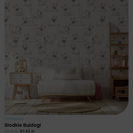
Fototapety
Słodkie Buldogi
69.91
zł
52.43
zł