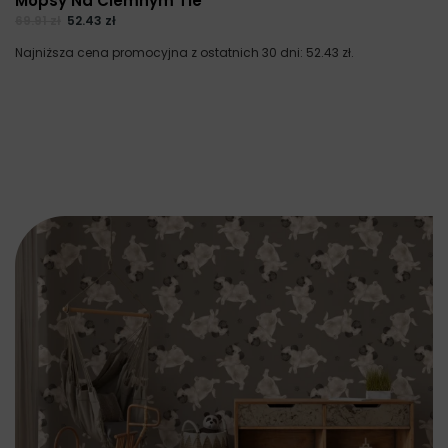
Mopsy Na Ciemnym Tle
69.91
zł
52.43
zł
Najniższa cena promocyjna z ostatnich 30 dni:
52.43
zł
.