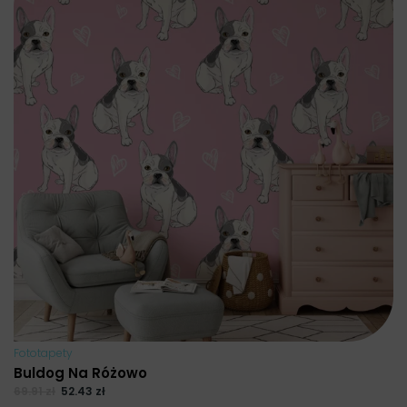
Fototapety
Buldog Na Różowo
69.91
zł
52.43
zł