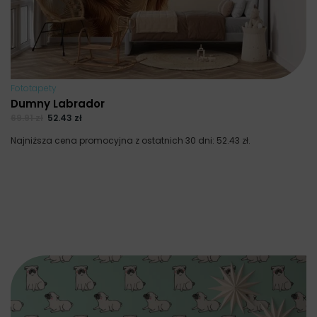
Fototapety
Dumny Labrador
69.91
zł
52.43
zł
Najniższa cena promocyjna z ostatnich 30 dni:
52.43
zł
.