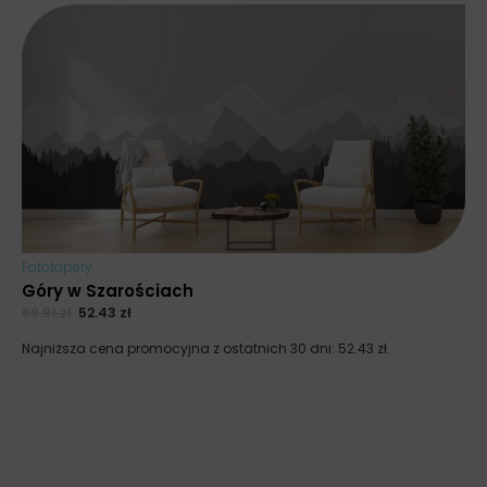
Fototapety
Góry w Szarościach
69.91
zł
52.43
zł
Najniższa cena promocyjna z ostatnich 30 dni:
52.43
zł
.