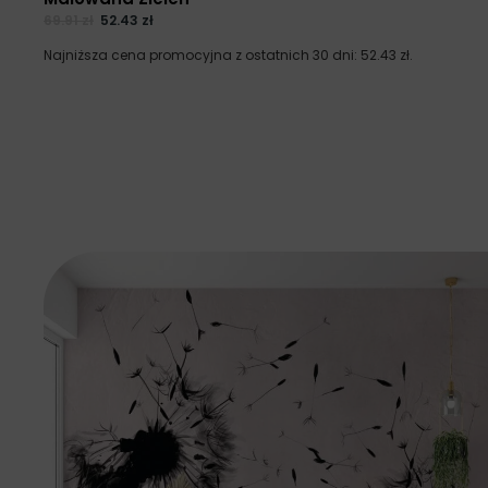
69.91
zł
52.43
zł
Najniższa cena promocyjna z ostatnich 30 dni:
52.43
zł
.