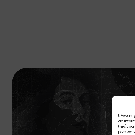
Używamy 
do infor
(nie)spe
przetwar