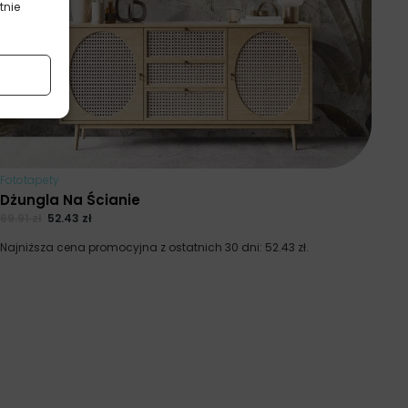
tnie
Fototapety
Dżungla Na Ścianie
69.91
zł
52.43
zł
Najniższa cena promocyjna z ostatnich 30 dni:
52.43
zł
.