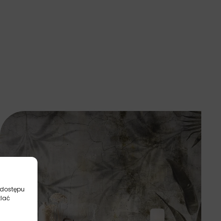
 dostępu
tlać