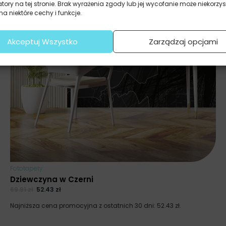
atory na tej stronie. Brak wyrażenia zgody lub jej wycofanie może niekorzys
a niektóre cechy i funkcje.
Akceptuj Wszystko
Zarządzaj opcjami
Fototapety
Dziewczyna w Czerni
69.91
zł
52.43
zł
Najniższa cena promocyjna z ostatnich 30 dni:
52.43
zł
.