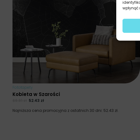
identyfik
wpłynąć n
Fototapety
Kobieta w Szarości
69.91
zł
52.43
zł
Najniższa cena promocyjna z ostatnich 30 dni:
52.43
zł
.