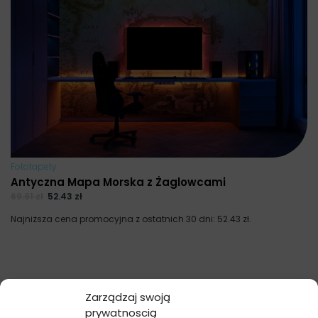
Fototapety
Antyczna Mapa Morska z Żaglowcami
69.91
zł
52.43
zł
Najniższa cena promocyjna z ostatnich 30 dni:
52.43
zł
.
Zarządzaj swoją
prywatnoscią