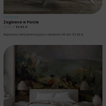
Fototapety
Żaglowce w Porcie
69.91
zł
52.43
zł
Najniższa cena promocyjna z ostatnich 30 dni:
52.43
zł
.