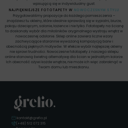
wpisującą się w indywidualny gust.
NAJPIĘKNIEJSZE FOTOTAPETY W
NOWOCZESNYM STYLU
Przygotowaliśmy propozycje do każdego pomieszczenia –
znajdziesz tu okleiny, które idealnie sprawdzą się w sypialni, biurze,
pokoju dziecięcym, salonie, łazience i nie tylko. Fototapety na ścianę
to doskonały wybór dla miłośników oryginalnego wystroju wnętrz w
nowoczesnej odsłonie. Sklep online zawiera liczne wzory
zachwycające starannie wyważoną kompozycją barw i
obecnością pięknych motywów. W efekcie wybór najlepszej okleiny
nie sprawi trudności. Nowoczesne fototapety z naszego sklepu
online stanowią świetną alternatywę dla ścian w jednolitym kolorze.
Ich obecność ożywi każde wnętrze, nie może ich więc zabraknąć w
Twoim domu lub mieszkaniu.
kontakt@grefio.pl
(+48) 512 072 315