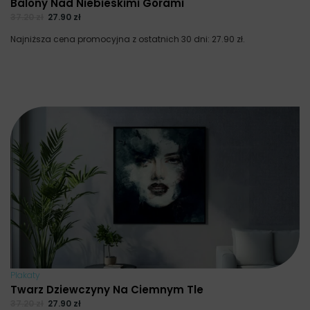
Balony Nad Niebieskimi Górami
37.20
zł
27.90
zł
Najniższa cena promocyjna z ostatnich 30 dni:
27.90
zł
.
Plakaty
Twarz Dziewczyny Na Ciemnym Tle
37.20
zł
27.90
zł