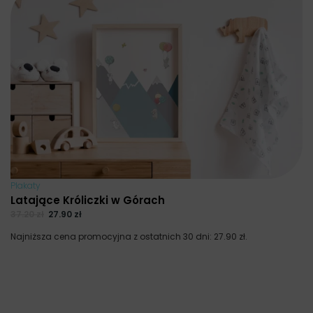
Plakaty
Latające Króliczki w Górach
37.20
zł
27.90
zł
Najniższa cena promocyjna z ostatnich 30 dni:
27.90
zł
.