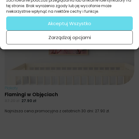
zachowanie podczas przeglądania lub unikalne identyfikatory na
tej stronie. Brak wyrażenia zgody lub jej wycofanie może
niekorzystnie wpłynąć na niektóre cechy i funkcje.
Akceptuj Wszystko
Zarządzaj opcjami
Plakaty
Flamingi w Objęciach
37.20
zł
27.90
zł
Najniższa cena promocyjna z ostatnich 30 dni:
27.90
zł
.