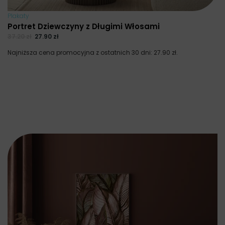
Plakaty
Portret Dziewczyny z Długimi Włosami
37.20
zł
27.90
zł
Najniższa cena promocyjna z ostatnich 30 dni:
27.90
zł
.