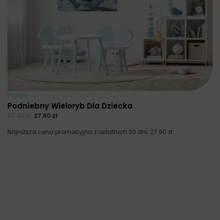
Plakaty
Podniebny Wieloryb Dla Dziecka
37.20
zł
27.90
zł
Najniższa cena promocyjna z ostatnich 30 dni:
27.90
zł
.