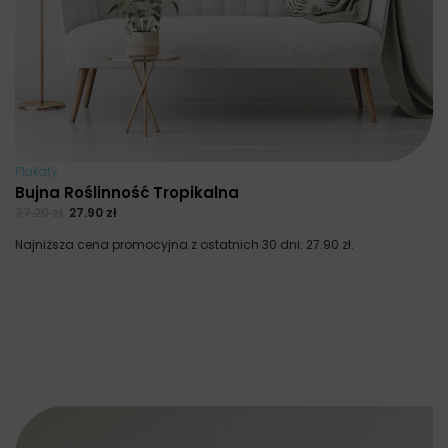
Plakaty
Bujna Roślinność Tropikalna
37.20
zł
27.90
zł
Najniższa cena promocyjna z ostatnich 30 dni:
27.90
zł
.