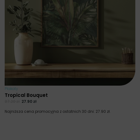
Plakaty
Tropical Bouquet
37.20
zł
27.90
zł
Najniższa cena promocyjna z ostatnich 30 dni:
27.90
zł
.