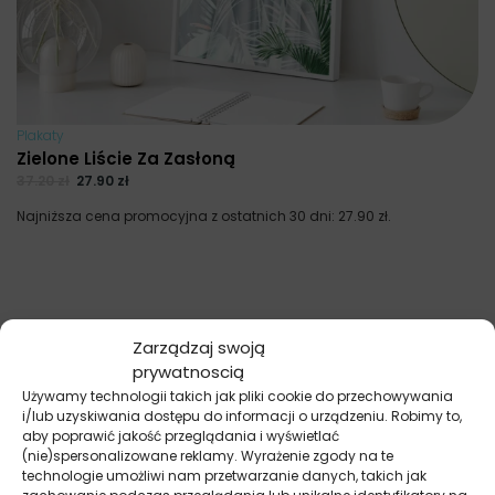
Plakaty
Zielone Liście Za Zasłoną
37.20
zł
27.90
zł
Najniższa cena promocyjna z ostatnich 30 dni:
27.90
zł
.
Zarządzaj swoją
prywatnoscią
Używamy technologii takich jak pliki cookie do przechowywania
i/lub uzyskiwania dostępu do informacji o urządzeniu. Robimy to,
aby poprawić jakość przeglądania i wyświetlać
(nie)spersonalizowane reklamy. Wyrażenie zgody na te
technologie umożliwi nam przetwarzanie danych, takich jak