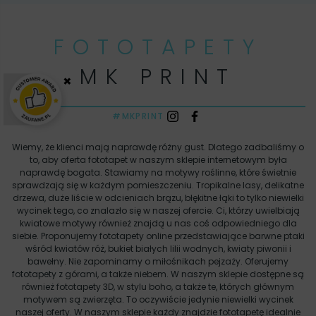
FOTOTAPETY
MK PRINT
×
#MKPRINT
Wiemy, że klienci mają naprawdę różny gust. Dlatego zadbaliśmy o
to, aby oferta fototapet w naszym sklepie internetowym była
naprawdę bogata. Stawiamy na motywy roślinne, które świetnie
sprawdzają się w każdym pomieszczeniu. Tropikalne lasy, delikatne
drzewa, duże liście w odcieniach brązu, błękitne łąki to tylko niewielki
wycinek tego, co znalazło się w naszej ofercie. Ci, którzy uwielbiają
kwiatowe motywy również znajdą u nas coś odpowiedniego dla
siebie. Proponujemy fototapety online przedstawiające barwne ptaki
wśród kwiatów róż, bukiet białych lilii wodnych, kwiaty piwonii i
bawełny. Nie zapominamy o miłośnikach pejzaży. Oferujemy
fototapety z górami, a także niebem. W naszym sklepie dostępne są
również fototapety 3D, w stylu boho, a także te, których głównym
motywem są zwierzęta. To oczywiście jedynie niewielki wycinek
naszej oferty. W naszym sklepie każdy znajdzie fototapetę idealnie