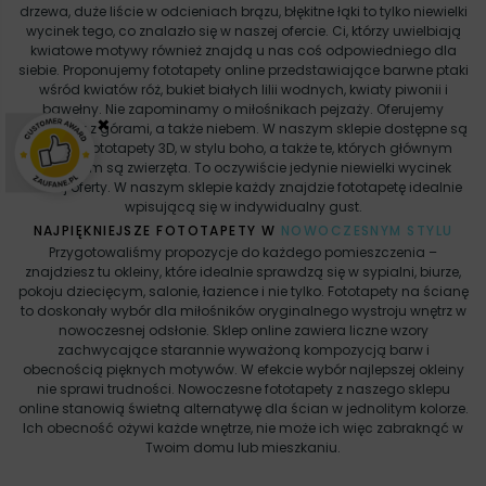
drzewa, duże liście w odcieniach brązu, błękitne łąki to tylko niewielki
wycinek tego, co znalazło się w naszej ofercie. Ci, którzy uwielbiają
kwiatowe motywy również znajdą u nas coś odpowiedniego dla
siebie. Proponujemy fototapety online przedstawiające barwne ptaki
wśród kwiatów róż, bukiet białych lilii wodnych, kwiaty piwonii i
bawełny. Nie zapominamy o miłośnikach pejzaży. Oferujemy
×
fototapety z górami, a także niebem. W naszym sklepie dostępne są
również fototapety 3D, w stylu boho, a także te, których głównym
motywem są zwierzęta. To oczywiście jedynie niewielki wycinek
naszej oferty. W naszym sklepie każdy znajdzie fototapetę idealnie
wpisującą się w indywidualny gust.
NAJPIĘKNIEJSZE FOTOTAPETY W
NOWOCZESNYM STYLU
Przygotowaliśmy propozycje do każdego pomieszczenia –
znajdziesz tu okleiny, które idealnie sprawdzą się w sypialni, biurze,
pokoju dziecięcym, salonie, łazience i nie tylko. Fototapety na ścianę
to doskonały wybór dla miłośników oryginalnego wystroju wnętrz w
nowoczesnej odsłonie. Sklep online zawiera liczne wzory
zachwycające starannie wyważoną kompozycją barw i
obecnością pięknych motywów. W efekcie wybór najlepszej okleiny
nie sprawi trudności. Nowoczesne fototapety z naszego sklepu
online stanowią świetną alternatywę dla ścian w jednolitym kolorze.
Ich obecność ożywi każde wnętrze, nie może ich więc zabraknąć w
Twoim domu lub mieszkaniu.