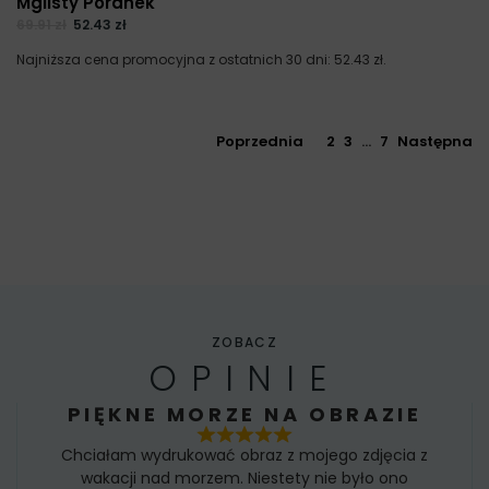
Mglisty Poranek
69.91
zł
52.43
zł
Najniższa cena promocyjna z ostatnich 30 dni:
52.43
zł
.
Poprzednia
1
2
3
…
7
Następna
ZOBACZ
OPINIE
PIĘKNE MORZE NA OBRAZIE
Chciałam wydrukować obraz z mojego zdjęcia z
wakacji nad morzem. Niestety nie było ono