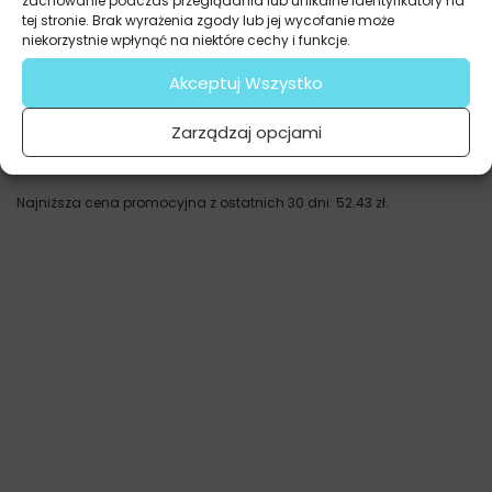
zachowanie podczas przeglądania lub unikalne identyfikatory na
tej stronie. Brak wyrażenia zgody lub jej wycofanie może
niekorzystnie wpłynąć na niektóre cechy i funkcje.
Akceptuj Wszystko
Fototapety
Zarządzaj opcjami
Wiszące Liście
69.91
zł
52.43
zł
Najniższa cena promocyjna z ostatnich 30 dni:
52.43
zł
.