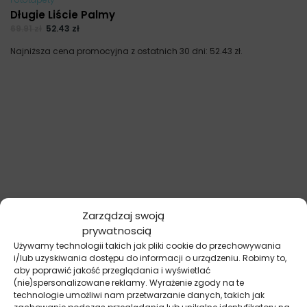
Długie Liście Palmy
69.91
zł
52.43
zł
Najniższa cena promocyjna z ostatnich 30 dni:
52.43
zł
.
Zarządzaj swoją
prywatnoscią
Używamy technologii takich jak pliki cookie do przechowywania
i/lub uzyskiwania dostępu do informacji o urządzeniu. Robimy to,
aby poprawić jakość przeglądania i wyświetlać
(nie)spersonalizowane reklamy. Wyrażenie zgody na te
technologie umożliwi nam przetwarzanie danych, takich jak