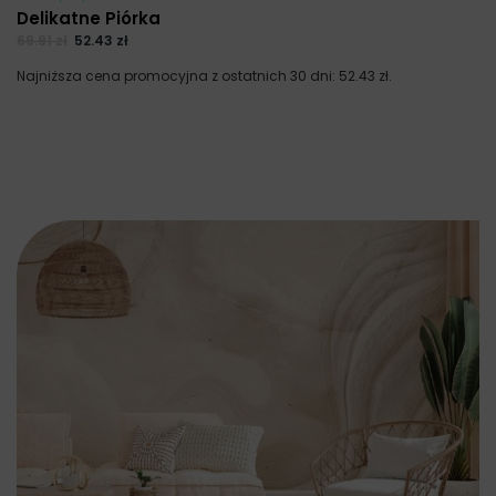
Delikatne Piórka
69.91
zł
52.43
zł
Najniższa cena promocyjna z ostatnich 30 dni:
52.43
zł
.