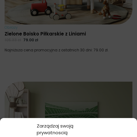
Obrazy
Zielone Boisko Piłkarskie z Liniami
105.33
zł
79.00
zł
Najniższa cena promocyjna z ostatnich 30 dni:
79.00
zł
.
Zarządzaj swoją
prywatnoscią