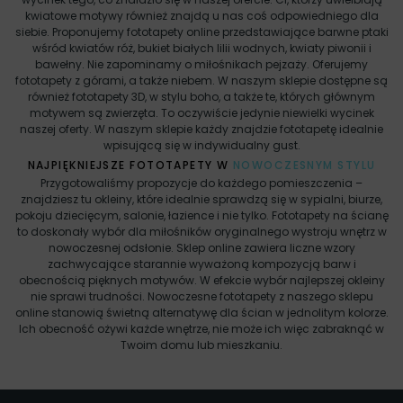
kwiatowe motywy również znajdą u nas coś odpowiedniego dla
siebie. Proponujemy fototapety online przedstawiające barwne ptaki
wśród kwiatów róż, bukiet białych lilii wodnych, kwiaty piwonii i
bawełny. Nie zapominamy o miłośnikach pejzaży. Oferujemy
fototapety z górami, a także niebem. W naszym sklepie dostępne są
również fototapety 3D, w stylu boho, a także te, których głównym
motywem są zwierzęta. To oczywiście jedynie niewielki wycinek
naszej oferty. W naszym sklepie każdy znajdzie fototapetę idealnie
wpisującą się w indywidualny gust.
NAJPIĘKNIEJSZE FOTOTAPETY W
NOWOCZESNYM STYLU
Przygotowaliśmy propozycje do każdego pomieszczenia –
znajdziesz tu okleiny, które idealnie sprawdzą się w sypialni, biurze,
pokoju dziecięcym, salonie, łazience i nie tylko. Fototapety na ścianę
to doskonały wybór dla miłośników oryginalnego wystroju wnętrz w
nowoczesnej odsłonie. Sklep online zawiera liczne wzory
zachwycające starannie wyważoną kompozycją barw i
obecnością pięknych motywów. W efekcie wybór najlepszej okleiny
nie sprawi trudności. Nowoczesne fototapety z naszego sklepu
online stanowią świetną alternatywę dla ścian w jednolitym kolorze.
Ich obecność ożywi każde wnętrze, nie może ich więc zabraknąć w
Twoim domu lub mieszkaniu.