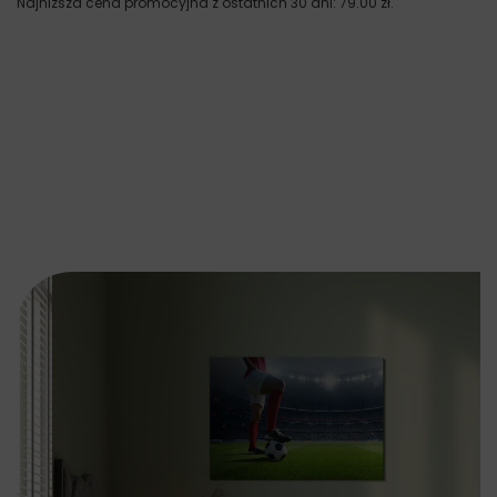
Najniższa cena promocyjna z ostatnich 30 dni:
79.00
zł
.