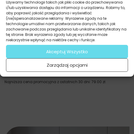
Używamy technologii takich jak pliki cookie do przechowywania
i/lub uzyskiwania dostępu do informacji o urządzeniu. Robimy to,
aby poprawić jakość przeglądania i wyświetlać
(nie)spersonalizowane reklamy. Wyrażenie zgody na te
technologie umożliwi nam przetwarzanie danych, takich jak
zachowanie podczas przeglądania lub unikalne identyfikatory na
tej stronie. Brak wyrażenia zgody lub jej wycofanie może
niekorzystnie wpłynąć na niektóre cechy i funkcje.
Akceptuj Wszystko
Obrazy
Zarządzaj opcjami
Stadion Piłkarski Zielona Arena Futbolu
105.33
zł
79.00
zł
Najniższa cena promocyjna z ostatnich 30 dni:
79.00
zł
.