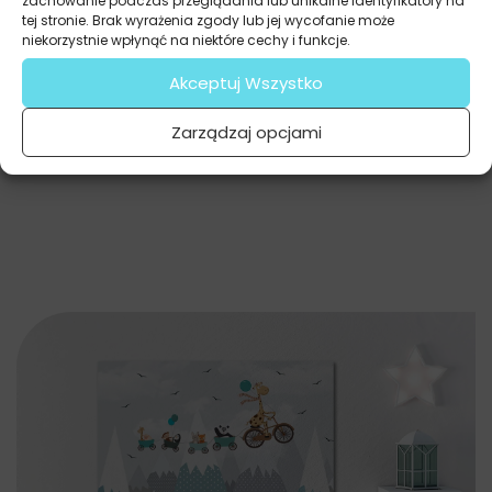
zachowanie podczas przeglądania lub unikalne identyfikatory na
tej stronie. Brak wyrażenia zgody lub jej wycofanie może
niekorzystnie wpłynąć na niektóre cechy i funkcje.
Akceptuj Wszystko
Zarządzaj opcjami