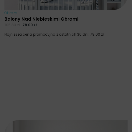
Obrazy
Balony Nad Niebieskimi Górami
105.33
zł
79.00
zł
Najniższa cena promocyjna z ostatnich 30 dni:
79.00
zł
.