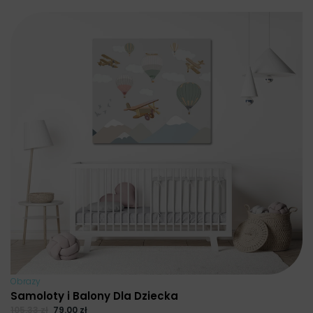
Obrazy
Samoloty i Balony Dla Dziecka
105.33
zł
79.00
zł