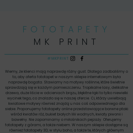
FOTOTAPETY
MK PRINT
#MKPRINT
Wiemy, że klienci mają naprawdę różny gust. Dlatego zadbaliśmy o
to, aby oferta fototapet w naszym sklepie internetowym była
naprawdę bogata. Stawiamy na motywy roślinne, które świetnie
sprawdzają się w każdym pomieszczeniu. Tropikalne lasy, delikatne
drzewa, duże liście w odcieniach brązu, błękitne łąki to tylko niewielki
wycinek tego, co znalazło się w naszej ofercie. Ci, którzy uwielbiają
kwiatowe motywy również znajdą u nas coś odpowiedniego dla
siebie. Proponujemy fototapety online przedstawiające barwne ptaki
wśród kwiatów róż, bukiet białych lilii wodnych, kwiaty piwonii i
bawełny. Nie zapominamy o miłośnikach pejzaży. Oferujemy
fototapety z górami, a także niebem. W naszym sklepie dostępne są
również fototapety 3D, w stylu boho, a także te, których głównym