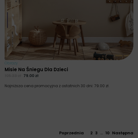
Obrazy
Misie Na Śniegu Dla Dzieci
105.33
zł
79.00
zł
Najniższa cena promocyjna z ostatnich 30 dni:
79.00
zł
.
Poprzednia
1
2
3
…
10
Następna