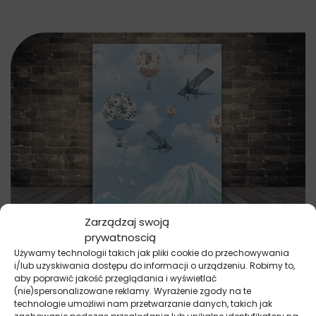
Zarządzaj swoją
prywatnoscią
Używamy technologii takich jak pliki cookie do przechowywania
Obrazy
i/lub uzyskiwania dostępu do informacji o urządzeniu. Robimy to,
Balony i Samoloty w Kraju Kwitnącej Wiśni
aby poprawić jakość przeglądania i wyświetlać
105.33
zł
79.00
zł
(nie)spersonalizowane reklamy. Wyrażenie zgody na te
technologie umożliwi nam przetwarzanie danych, takich jak
Najniższa cena promocyjna z ostatnich 30 dni:
79.00
zł
.