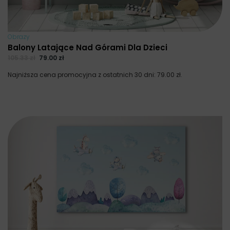
Obrazy
Balony Latające Nad Górami Dla Dzieci
105.33
zł
79.00
zł
Najniższa cena promocyjna z ostatnich 30 dni:
79.00
zł
.