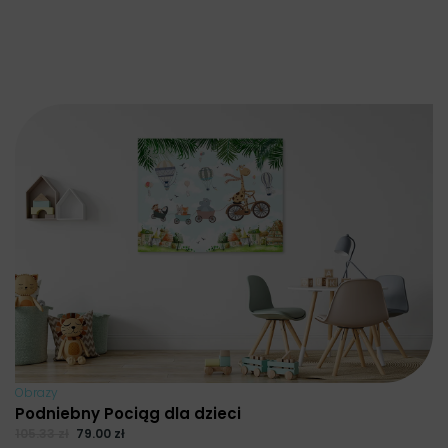
Obrazy
Podniebny Pociąg dla dzieci
105.33
zł
79.00
zł