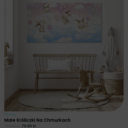
Obrazy
Małe Króliczki Na Chmurkach
105.33
zł
79.00
zł