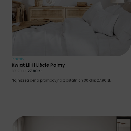
Plakaty
Kwiat Lilii i Liście Palmy
37.20
zł
27.90
zł
Najniższa cena promocyjna z ostatnich 30 dni:
27.90
zł
.