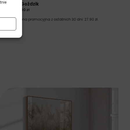
tnie
Brązowy Goździk
37.20
zł
27.90
zł
Najniższa cena promocyjna z ostatnich 30 dni:
27.90
zł
.