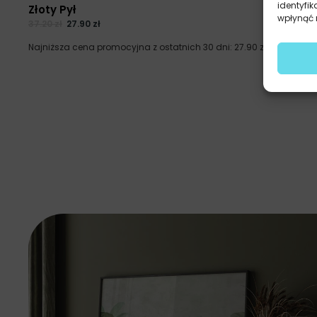
identyfik
Złoty Pył
wpłynąć n
37.20
zł
27.90
zł
Najniższa cena promocyjna z ostatnich 30 dni:
27.90
zł
.