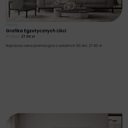
Plakaty
Grafika Egzotycznych Liści
37.20
zł
27.90
zł
Najniższa cena promocyjna z ostatnich 30 dni:
27.90
zł
.