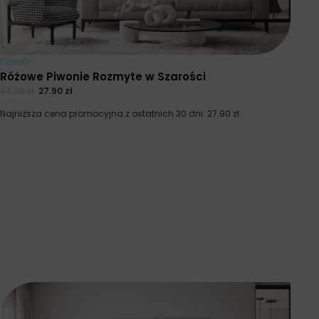
Plakaty
Różowe Piwonie Rozmyte w Szarości
37.20
zł
27.90
zł
Najniższa cena promocyjna z ostatnich 30 dni:
27.90
zł
.