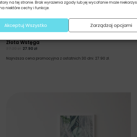
atory na tej stronie. Brak wyrażenia zgody lub jej wycofanie może niekorzys
a niektóre cechy i funkcje.
Akceptuj Wszystko
Zarządzaj opcjami
Plakaty
Złota Wstęga
37.20
zł
27.90
zł
Najniższa cena promocyjna z ostatnich 30 dni:
27.90
zł
.