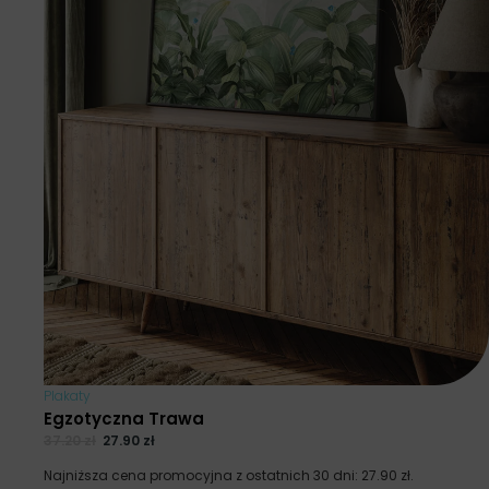
Plakaty
Egzotyczna Trawa
37.20
zł
27.90
zł
Najniższa cena promocyjna z ostatnich 30 dni:
27.90
zł
.