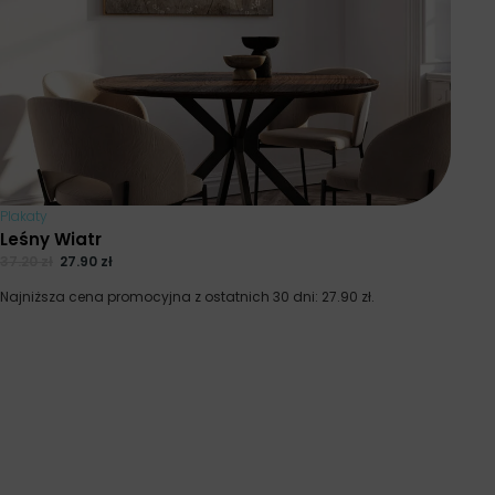
Plakaty
Leśny Wiatr
37.20
zł
27.90
zł
Najniższa cena promocyjna z ostatnich 30 dni:
27.90
zł
.