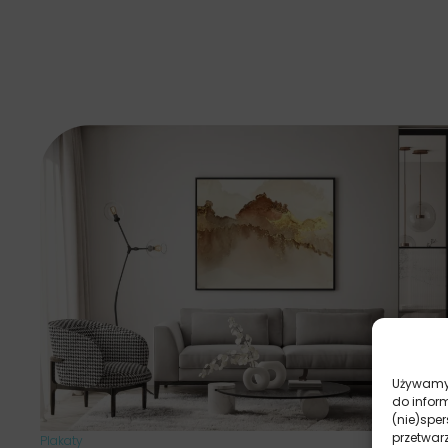
Używamy 
do infor
(nie)spe
przetwar
Plakaty