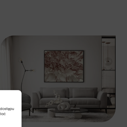
 dostępu
tlać
Plakaty