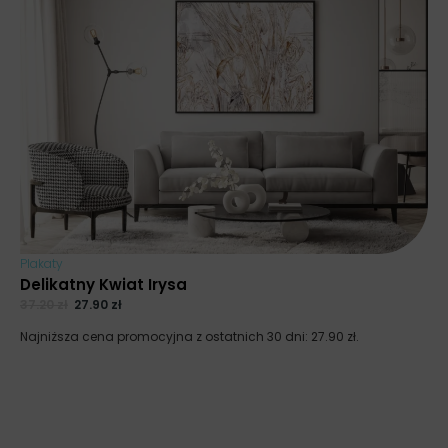
Plakaty
Delikatny Kwiat Irysa
37.20
zł
27.90
zł
Najniższa cena promocyjna z ostatnich 30 dni:
27.90
zł
.