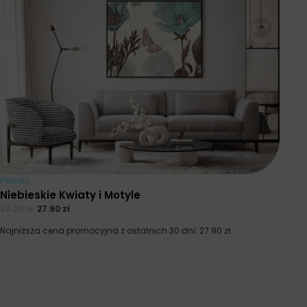
Plakaty
Niebieskie Kwiaty i Motyle
37.20
zł
27.90
zł
Najniższa cena promocyjna z ostatnich 30 dni:
27.90
zł
.