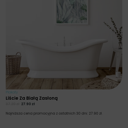
Plakaty
Liście Za Białą Zasłoną
37.20
zł
27.90
zł
Najniższa cena promocyjna z ostatnich 30 dni:
27.90
zł
.