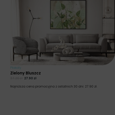
Plakaty
Zielony Bluszcz
37.20
zł
27.90
zł
Najniższa cena promocyjna z ostatnich 30 dni:
27.90
zł
.