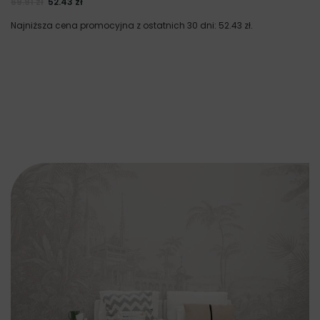
69.91
zł
52.43
zł
Najniższa cena promocyjna z ostatnich 30 dni:
52.43
zł
.