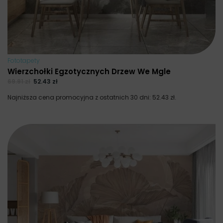
Fototapety
Wierzchołki Egzotycznych Drzew We Mgle
69.91
zł
52.43
zł
Najniższa cena promocyjna z ostatnich 30 dni:
52.43
zł
.