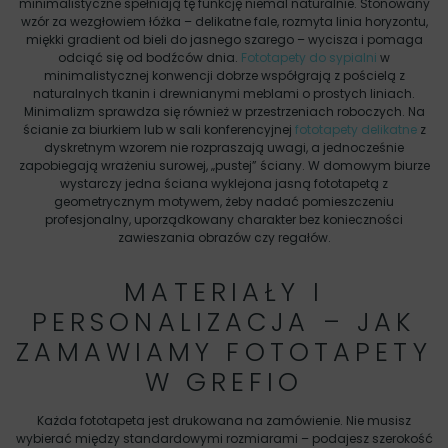
minimalistyczne spełniają tę funkcję niemal naturalnie. Stonowany
wzór za wezgłowiem łóżka – delikatne fale, rozmyta linia horyzontu,
miękki gradient od bieli do jasnego szarego – wycisza i pomaga
odciąć się od bodźców dnia.
Fototapety do sypialni
w
minimalistycznej konwencji dobrze współgrają z pościelą z
naturalnych tkanin i drewnianymi meblami o prostych liniach.
Minimalizm sprawdza się również w przestrzeniach roboczych. Na
ścianie za biurkiem lub w sali konferencyjnej
fototapety delikatne
z
dyskretnym wzorem nie rozpraszają uwagi, a jednocześnie
zapobiegają wrażeniu surowej, „pustej” ściany. W domowym biurze
wystarczy jedna ściana wyklejona jasną fototapetą z
geometrycznym motywem, żeby nadać pomieszczeniu
profesjonalny, uporządkowany charakter bez konieczności
zawieszania obrazów czy regałów.
MATERIAŁY I
PERSONALIZACJA – JAK
ZAMAWIAMY FOTOTAPETY
W GREFIO
Każda fototapeta jest drukowana na zamówienie. Nie musisz
wybierać między standardowymi rozmiarami – podajesz szerokość