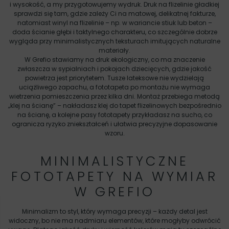
i wysokość, a my przygotowujemy wydruk. Druk na flizelinie gładkiej
sprawdzi się tam, gdzie zależy Ci na matowej, delikatnej fakturze,
natomiast winyl na flizelinie – np. w wariancie stiuk lub beton –
doda ścianie głębi i taktylnego charakteru, co szczególnie dobrze
wygląda przy minimalistycznych teksturach imitujących naturalne
materiały.
W Grefio stawiamy na druk ekologiczny, co ma znaczenie
zwłaszcza w sypialniach i pokojach dziecięcych, gdzie jakość
powietrza jest priorytetem. Tusze lateksowe nie wydzielają
uciążliwego zapachu, a fototapeta po montażu nie wymaga
wietrzenia pomieszczenia przez kilka dni. Montaż przebiega metodą
„klej na ścianę” – nakładasz klej do tapet flizelinowych bezpośrednio
na ścianę, a kolejne pasy fototapety przykładasz na sucho, co
ogranicza ryzyko zniekształceń i ułatwia precyzyjne dopasowanie
wzoru.
MINIMALISTYCZNE
FOTOTAPETY NA WYMIAR
W GREFIO
Minimalizm to styl, który wymaga precyzji – każdy detal jest
widoczny, bo nie ma nadmiaru elementów, które mogłyby odwrócić