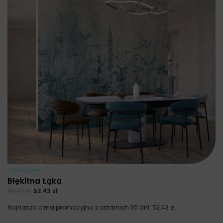
Fototapety
Błękitna Łąka
69.91
zł
52.43
zł
Najniższa cena promocyjna z ostatnich 30 dni:
52.43
zł
.