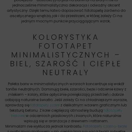
jednocześnie minimalistyczna dekoracja i odważny akcent
artystyczny. Dzięki temu łatwo dopasować fototapetę zarówno do
ascetycznego wnętrza, jak i do przestrzeni, w której zależy Ci na
jednym mocnym punkcie przyciągającym wzrok.
KOLORYSTYKA
FOTOTAPET
MINIMALISTYCZNYCH –
BIEL, SZAROŚĆ I CIEPŁE
NEUTRALY
Paleta barw w minimalistycznych wzorach koncentruje się wokół
tonów neutralnych. Dominują biele, szarości, beże i odcienie kawy z
mlekiem – kolory, które optycznie powiększają przestrzeń i dobrze
odbijają naturalne światło. Jeśli zależy Ci na chłodniejszym wyrazie,
sprawdzą się
fototapety szare
z delikatnym wzorem graficznym lub
teksturą betonu. Z kolei cieplejszą atmosferę budują
fototapety
beżowe
w odcieniach piaskowych i lnianych, które naturalnie
wpisują się w aranżacje z drewnem i rattanem.
Minimalizm nie wyklucza jednak kontrastu.
Fototapety czarno-białe
z graficznym motywem – np. cienką linią rysującą twarz, sylwetkę