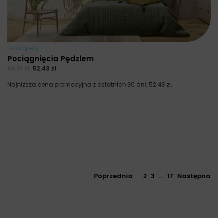
Fototapety
Pociągnięcia Pędzlem
69.91
zł
52.43
zł
Najniższa cena promocyjna z ostatnich 30 dni:
52.43
zł
.
Poprzednia
1
2
3
…
17
Następna