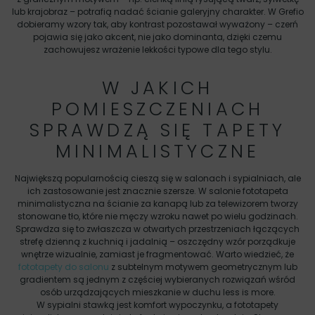
lub krajobraz – potrafią nadać ścianie galeryjny charakter. W Grefio
dobieramy wzory tak, aby kontrast pozostawał wyważony – czerń
pojawia się jako akcent, nie jako dominanta, dzięki czemu
zachowujesz wrażenie lekkości typowe dla tego stylu.
W JAKICH
POMIESZCZENIACH
SPRAWDZĄ SIĘ TAPETY
MINIMALISTYCZNE
Największą popularnością cieszą się w salonach i sypialniach, ale
ich zastosowanie jest znacznie szersze. W salonie fototapeta
minimalistyczna na ścianie za kanapą lub za telewizorem tworzy
stonowane tło, które nie męczy wzroku nawet po wielu godzinach.
Sprawdza się to zwłaszcza w otwartych przestrzeniach łączących
strefę dzienną z kuchnią i jadalnią – oszczędny wzór porządkuje
wnętrze wizualnie, zamiast je fragmentować. Warto wiedzieć, że
fototapety do salonu
z subtelnym motywem geometrycznym lub
gradientem są jednym z częściej wybieranych rozwiązań wśród
osób urządzających mieszkanie w duchu less is more.
W sypialni stawką jest komfort wypoczynku, a fototapety