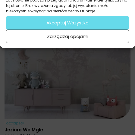
zachowanie podczas przeglądania lub unikalne identyfikatory na
tej stronie. Brak wyrażenia zgody lub jej wycofanie może
niekorzystnie wpłynąć na niektóre cechy i funkcje.
Akceptuj Wszystko
Zarządzaj opcjami
Fototapety
Jezioro We Mgle