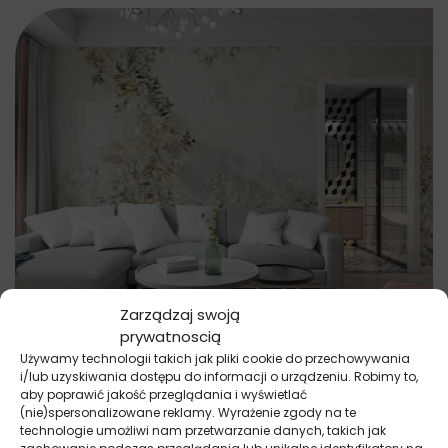
Zarządzaj swoją
prywatnoscią
Używamy technologii takich jak pliki cookie do przechowywania
Fototapety
i/lub uzyskiwania dostępu do informacji o urządzeniu. Robimy to,
Złote Listki w Szarości
aby poprawić jakość przeglądania i wyświetlać
69.91
zł
52.43
zł
(nie)spersonalizowane reklamy. Wyrażenie zgody na te
technologie umożliwi nam przetwarzanie danych, takich jak
Najniższa cena promocyjna z ostatnich 30 dni:
52.43
zł
.