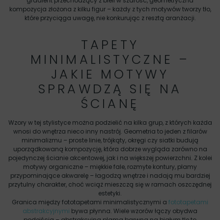
gradient przechodzący z bieli w szarość, geometryczna
kompozycja złożona z kilku figur – każdy z tych motywów tworzy tło,
które przyciąga uwagę, nie konkurując z resztą aranżacji.
TAPETY
MINIMALISTYCZNE –
JAKIE MOTYWY
SPRAWDZĄ SIĘ NA
ŚCIANĘ
Wzory w tej stylistyce można podzielić na kilka grup, z których każda
wnosi do wnętrza nieco inny nastrój. Geometria to jeden z filarów
minimalizmu – proste linie, trójkąty, okręgi czy siatki budują
uporządkowaną kompozycję, która dobrze wygląda zarówno na
pojedynczej ścianie akcentowej, jak i na większej powierzchni. Z kolei
motywy organiczne – miękkie fale, rozmyte kontury, plamy
przypominające akwarelę – łagodzą wnętrze i nadają mu bardziej
przytulny charakter, choć wciąż mieszczą się w ramach oszczędnej
estetyki.
Granica między fototapetami minimalistycznymi a
fototapetami
abstrakcyjnymi
bywa płynna. Wiele wzorów łączy obydwa
podejścia – abstrakcyjna plama barwna na białym tle to