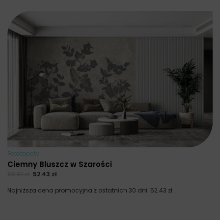
Fototapety
Ciemny Bluszcz w Szarości
69.91
zł
52.43
zł
Najniższa cena promocyjna z ostatnich 30 dni:
52.43
zł
.