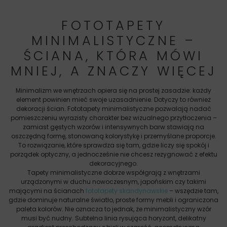
FOTOTAPETY
MINIMALISTYCZNE –
ŚCIANA, KTÓRA MÓWI
MNIEJ, A ZNACZY WIĘCEJ
Minimalizm we wnętrzach opiera się na prostej zasadzie: każdy
element powinien mieć swoje uzasadnienie. Dotyczy to również
dekoracji ścian. Fototapety minimalistyczne pozwalają nadać
pomieszczeniu wyrazisty charakter bez wizualnego przytłoczenia –
zamiast gęstych wzorów i intensywnych barw stawiają na
oszczędną formę, stonowaną kolorystykę i przemyślane proporcje.
To rozwiązanie, które sprawdza się tam, gdzie liczy się spokój i
porządek optyczny, a jednocześnie nie chcesz rezygnować z efektu
dekoracyjnego.
Tapety minimalistyczne dobrze współgrają z wnętrzami
urządzonymi w duchu nowoczesnym, japońskim czy takimi
mającymi na ścianach
fototapety skandynawskie
– wszędzie tam,
gdzie dominuje naturalne światło, proste formy mebli i ograniczona
paleta kolorów. Nie oznacza to jednak, że minimalistyczny wzór
musi być nudny. Subtelna linia rysująca horyzont, delikatny