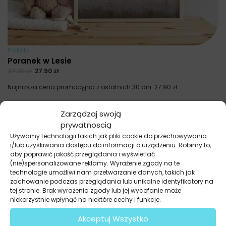
Plakaty
Poranek w Lesie
37.20
zł
27.90
zł
Najniższa cena promocyjna z ostatnich 30 dni:
27.90
zł
.
Zarządzaj swoją
prywatnoscią
Używamy technologii takich jak pliki cookie do przechowywania
i/lub uzyskiwania dostępu do informacji o urządzeniu. Robimy to,
aby poprawić jakość przeglądania i wyświetlać
(nie)spersonalizowane reklamy. Wyrażenie zgody na te
technologie umożliwi nam przetwarzanie danych, takich jak
zachowanie podczas przeglądania lub unikalne identyfikatory na
tej stronie. Brak wyrażenia zgody lub jej wycofanie może
niekorzystnie wpłynąć na niektóre cechy i funkcje.
Akceptuj Wszystko