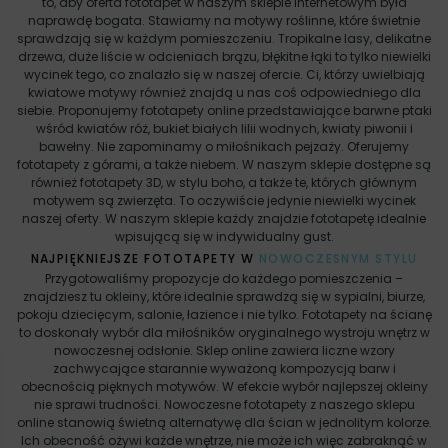
to, aby oferta fototapet w naszym sklepie internetowym była
naprawdę bogata. Stawiamy na motywy roślinne, które świetnie
sprawdzają się w każdym pomieszczeniu. Tropikalne lasy, delikatne
drzewa, duże liście w odcieniach brązu, błękitne łąki to tylko niewielki
wycinek tego, co znalazło się w naszej ofercie. Ci, którzy uwielbiają
kwiatowe motywy również znajdą u nas coś odpowiedniego dla
siebie. Proponujemy fototapety online przedstawiające barwne ptaki
wśród kwiatów róż, bukiet białych lilii wodnych, kwiaty piwonii i
bawełny. Nie zapominamy o miłośnikach pejzaży. Oferujemy
fototapety z górami, a także niebem. W naszym sklepie dostępne są
również fototapety 3D, w stylu boho, a także te, których głównym
motywem są zwierzęta. To oczywiście jedynie niewielki wycinek
naszej oferty. W naszym sklepie każdy znajdzie fototapetę idealnie
wpisującą się w indywidualny gust.
NAJPIĘKNIEJSZE FOTOTAPETY W
NOWOCZESNYM STYLU
Przygotowaliśmy propozycje do każdego pomieszczenia –
znajdziesz tu okleiny, które idealnie sprawdzą się w sypialni, biurze,
pokoju dziecięcym, salonie, łazience i nie tylko. Fototapety na ścianę
to doskonały wybór dla miłośników oryginalnego wystroju wnętrz w
nowoczesnej odsłonie. Sklep online zawiera liczne wzory
zachwycające starannie wyważoną kompozycją barw i
obecnością pięknych motywów. W efekcie wybór najlepszej okleiny
nie sprawi trudności. Nowoczesne fototapety z naszego sklepu
online stanowią świetną alternatywę dla ścian w jednolitym kolorze.
Ich obecność ożywi każde wnętrze, nie może ich więc zabraknąć w