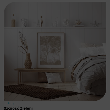
Plakaty
Szarość Zieleni