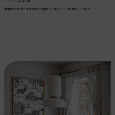
37.20
zł
27.90
zł
Najniższa cena promocyjna z ostatnich 30 dni:
27.90
zł
.