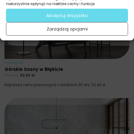
niekorzystnie wpłynąć na niektóre cechy i funkcje.
Akceptuj Wszystko
Zarządzaj opcjami
Fototapety
Górskie Sosny w Błękicie
69.91
zł
52.43
zł
Najniższa cena promocyjna z ostatnich 30 dni:
52.43
zł
.