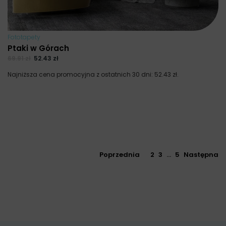
Fototapety
Ptaki w Górach
69.91
zł
52.43
zł
Najniższa cena promocyjna z ostatnich 30 dni:
52.43
zł
.
Poprzednia
1
2
3
…
5
Następna