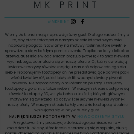
MK PRINT
#MKPRINT
Wiemy, że klienci mają naprawdę różny gust. Dlatego zadbaliśmy o
to, aby oferta fototapet w naszym sklepie internetowym była
naprawdę bogata. Stawiamy na motywy roślinne, które świetnie
sprawdzają się w każdym pomieszczeniu. Tropikalne lasy, delikatne
drzewa, duże liście w odcieniach brązu, błękitne łąki to tylko niewielki
wycinek tego, co znalazło się w naszej ofercie. Ci, którzy uwielbiają
kwiatowe motywy również znajdą u nas coś odpowiedniego dla
siebie. Proponujemy fototapety online przedstawiające barwne ptaki
wśród kwiatów róż, bukiet białych lilii wodnych, kwiaty piwonii i
bawełny. Nie zapominamy o miłośnikach pejzaży. Oferujemy
fototapety z górami, a także niebem. W naszym sklepie dostępne są
również fototapety 3D, w stylu boho, a także te, których głównym
motywem są zwierzęta. To oczywiście jedynie niewielki wycinek
naszej oferty. W naszym sklepie każdy znajdzie fototapetę idealnie
wpisującą się w indywidualny gust.
NAJPIĘKNIEJSZE FOTOTAPETY W
NOWOCZESNYM STYLU
Przygotowaliśmy propozycje do każdego pomieszczenia –
znajdziesz tu okleiny, które idealnie sprawdzą się w sypialni, biurze,
pokoju dziecięcym, salonie, łazience i nie tylko. Fototapety na ścianę