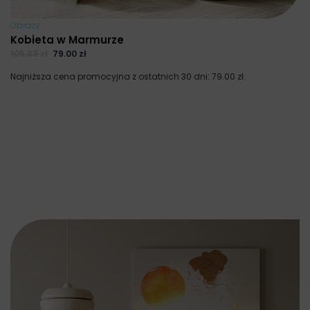
Obrazy
Kobieta w Marmurze
105.33
zł
79.00
zł
Najniższa cena promocyjna z ostatnich 30 dni:
79.00
zł
.