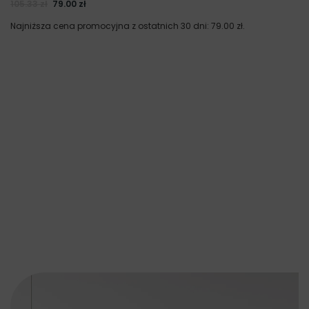
105.33
zł
79.00
zł
Najniższa cena promocyjna z ostatnich 30 dni:
79.00
zł
.