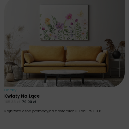
Obrazy
Kwiaty Na Łące
105.33
zł
79.00
zł
Najniższa cena promocyjna z ostatnich 30 dni:
79.00
zł
.