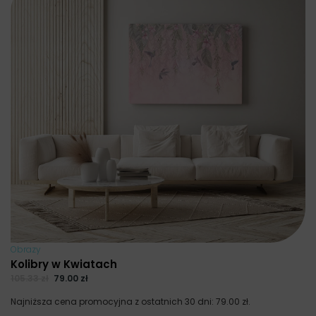
Obrazy
Kolibry w Kwiatach
105.33
zł
79.00
zł
Najniższa cena promocyjna z ostatnich 30 dni:
79.00
zł
.