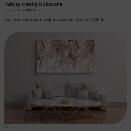
Kwiaty Kreską Malowane
105.33
zł
79.00
zł
Najniższa cena promocyjna z ostatnich 30 dni:
79.00
zł
.
Obrazy