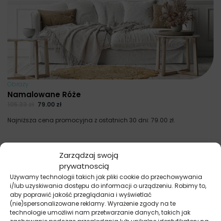
Obrazy
Namalowane Róże
105.33
zł
79.00
zł
Najniższa cena promocyjna z ostatnich 30 dni:
79.00
zł
.
Zarządzaj swoją
prywatnoscią
Używamy technologii takich jak pliki cookie do przechowywania
i/lub uzyskiwania dostępu do informacji o urządzeniu. Robimy to,
aby poprawić jakość przeglądania i wyświetlać
(nie)spersonalizowane reklamy. Wyrażenie zgody na te
technologie umożliwi nam przetwarzanie danych, takich jak