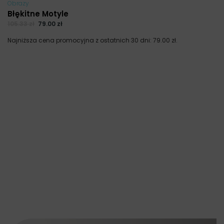
Obrazy
Błękitne Motyle
105.33
zł
79.00
zł
Najniższa cena promocyjna z ostatnich 30 dni:
79.00
zł
.