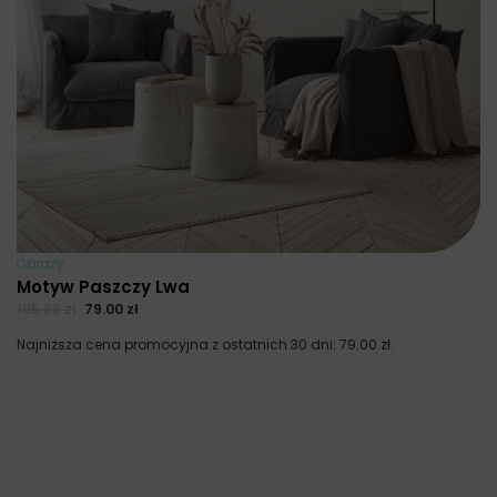
Obrazy
Motyw Paszczy Lwa
105.33
zł
79.00
zł
Najniższa cena promocyjna z ostatnich 30 dni:
79.00
zł
.