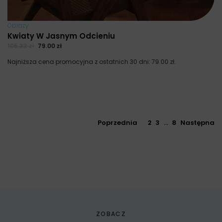
Obrazy
Kwiaty W Jasnym Odcieniu
105.33
zł
79.00
zł
Najniższa cena promocyjna z ostatnich 30 dni:
79.00
zł
.
Poprzednia
1
2
3
…
8
Następna
ZOBACZ