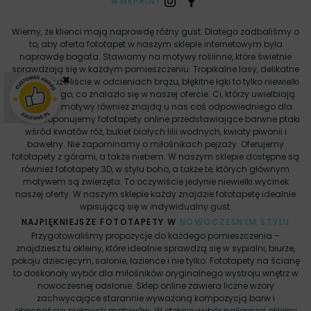
#MKPRINT
Wiemy, że klienci mają naprawdę różny gust. Dlatego zadbaliśmy o
to, aby oferta fototapet w naszym sklepie internetowym była
naprawdę bogata. Stawiamy na motywy roślinne, które świetnie
sprawdzają się w każdym pomieszczeniu. Tropikalne lasy, delikatne
×
drzewa, duże liście w odcieniach brązu, błękitne łąki to tylko niewielki
wycinek tego, co znalazło się w naszej ofercie. Ci, którzy uwielbiają
kwiatowe motywy również znajdą u nas coś odpowiedniego dla
siebie. Proponujemy fototapety online przedstawiające barwne ptaki
wśród kwiatów róż, bukiet białych lilii wodnych, kwiaty piwonii i
bawełny. Nie zapominamy o miłośnikach pejzaży. Oferujemy
fototapety z górami, a także niebem. W naszym sklepie dostępne są
również fototapety 3D, w stylu boho, a także te, których głównym
motywem są zwierzęta. To oczywiście jedynie niewielki wycinek
naszej oferty. W naszym sklepie każdy znajdzie fototapetę idealnie
wpisującą się w indywidualny gust.
NAJPIĘKNIEJSZE FOTOTAPETY W
NOWOCZESNYM STYLU
Przygotowaliśmy propozycje do każdego pomieszczenia –
znajdziesz tu okleiny, które idealnie sprawdzą się w sypialni, biurze,
pokoju dziecięcym, salonie, łazience i nie tylko. Fototapety na ścianę
to doskonały wybór dla miłośników oryginalnego wystroju wnętrz w
nowoczesnej odsłonie. Sklep online zawiera liczne wzory
zachwycające starannie wyważoną kompozycją barw i
obecnością pięknych motywów. W efekcie wybór najlepszej okleiny