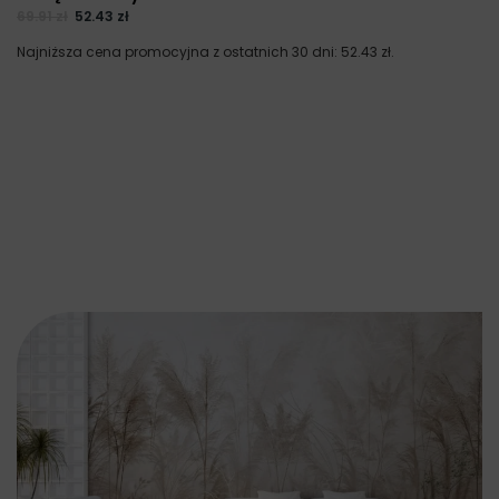
69.91
zł
52.43
zł
Najniższa cena promocyjna z ostatnich 30 dni:
52.43
zł
.