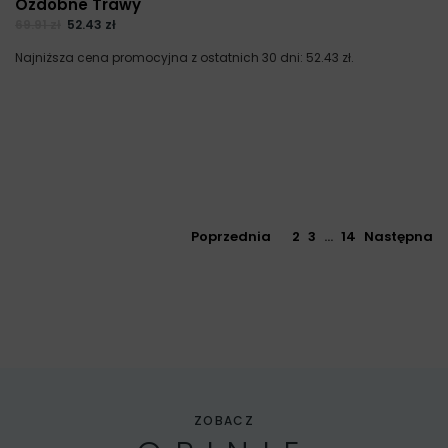
Ozdobne Trawy
69.91
zł
52.43
zł
Najniższa cena promocyjna z ostatnich 30 dni:
52.43
zł
.
Poprzednia
1
2
3
…
14
Następna
ZOBACZ