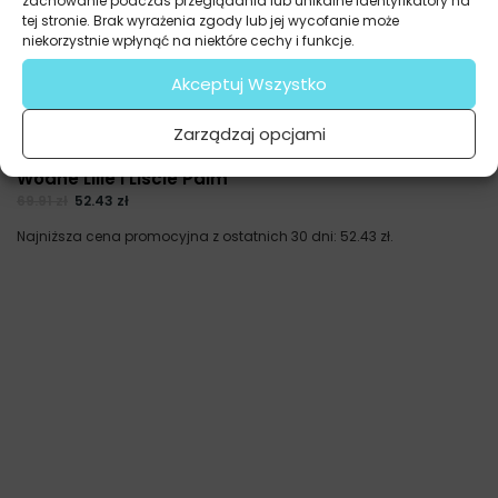
zachowanie podczas przeglądania lub unikalne identyfikatory na
tej stronie. Brak wyrażenia zgody lub jej wycofanie może
niekorzystnie wpłynąć na niektóre cechy i funkcje.
Akceptuj Wszystko
Zarządzaj opcjami
Fototapety
Wodne Lilie i Liście Palm
69.91
zł
52.43
zł
Najniższa cena promocyjna z ostatnich 30 dni:
52.43
zł
.