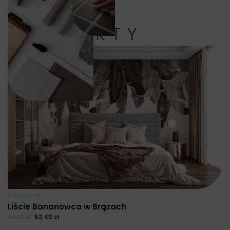
PRODUKTY
Fototapety
Liście Bananowca w Brązach
69.91
zł
52.43
zł