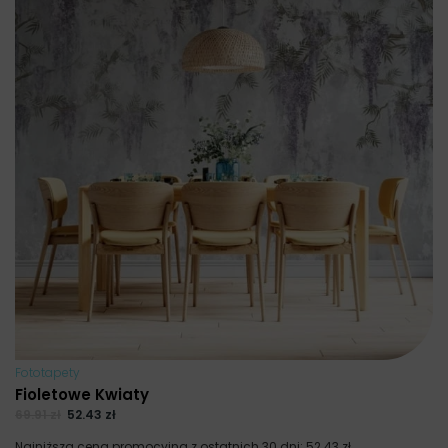
Fototapety
Fioletowe Kwiaty
69.91
zł
52.43
zł
Najniższa cena promocyjna z ostatnich 30 dni:
52.43
zł
.