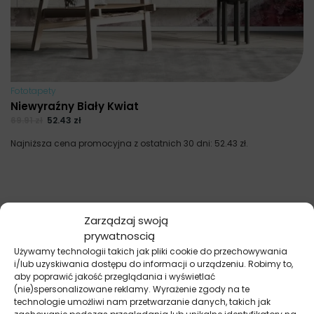
Fototapety
Niewyraźny Biały Kwiat
69.91
zł
52.43
zł
Najniższa cena promocyjna z ostatnich 30 dni:
52.43
zł
.
Zarządzaj swoją
prywatnoscią
Używamy technologii takich jak pliki cookie do przechowywania
i/lub uzyskiwania dostępu do informacji o urządzeniu. Robimy to,
aby poprawić jakość przeglądania i wyświetlać
(nie)spersonalizowane reklamy. Wyrażenie zgody na te
technologie umożliwi nam przetwarzanie danych, takich jak