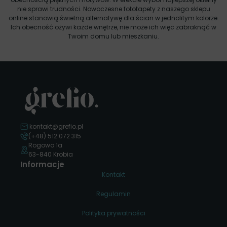
nie sprawi trudności. Nowoczesne fototapety z naszego sklepu
online stanowią świetną alternatywę dla ścian w jednolitym kolorze.
Ich obecność ożywi każde wnętrze, nie może ich więc zabraknąć w
Twoim domu lub mieszkaniu.
kontakt@grefio.pl
(+48) 512 072 315
Rogowo 1a
63-840 Krobia
Informacje
Kontakt
Regulamin
Polityka prywatności