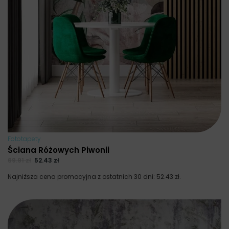
Fototapety
Ściana Różowych Piwonii
69.91
zł
52.43
zł
Najniższa cena promocyjna z ostatnich 30 dni:
52.43
zł
.