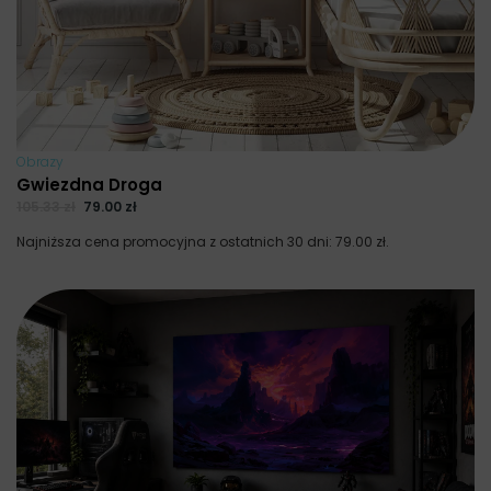
Obrazy
Gwiezdna Droga
105.33
zł
79.00
zł
Najniższa cena promocyjna z ostatnich 30 dni:
79.00
zł
.