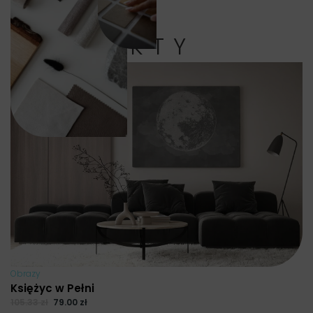
PRODUKTY
Obrazy
Księżyc w Pełni
105.33
zł
79.00
zł