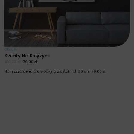
Obrazy
Kwiaty Na Księżycu
105.33
zł
79.00
zł
Najniższa cena promocyjna z ostatnich 30 dni:
79.00
zł
.