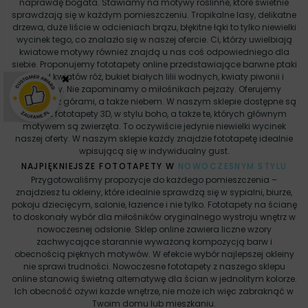
naprawdę bogata. Stawiamy na motywy roślinne, które świetnie
sprawdzają się w każdym pomieszczeniu. Tropikalne lasy, delikatne
drzewa, duże liście w odcieniach brązu, błękitne łąki to tylko niewielki
wycinek tego, co znalazło się w naszej ofercie. Ci, którzy uwielbiają
kwiatowe motywy również znajdą u nas coś odpowiedniego dla
siebie. Proponujemy fototapety online przedstawiające barwne ptaki
×
wśród kwiatów róż, bukiet białych lilii wodnych, kwiaty piwonii i
bawełny. Nie zapominamy o miłośnikach pejzaży. Oferujemy
fototapety z górami, a także niebem. W naszym sklepie dostępne są
również fototapety 3D, w stylu boho, a także te, których głównym
motywem są zwierzęta. To oczywiście jedynie niewielki wycinek
naszej oferty. W naszym sklepie każdy znajdzie fototapetę idealnie
wpisującą się w indywidualny gust.
NAJPIĘKNIEJSZE FOTOTAPETY W
NOWOCZESNYM STYLU
Przygotowaliśmy propozycje do każdego pomieszczenia –
znajdziesz tu okleiny, które idealnie sprawdzą się w sypialni, biurze,
pokoju dziecięcym, salonie, łazience i nie tylko. Fototapety na ścianę
to doskonały wybór dla miłośników oryginalnego wystroju wnętrz w
nowoczesnej odsłonie. Sklep online zawiera liczne wzory
zachwycające starannie wyważoną kompozycją barw i
obecnością pięknych motywów. W efekcie wybór najlepszej okleiny
nie sprawi trudności. Nowoczesne fototapety z naszego sklepu
online stanowią świetną alternatywę dla ścian w jednolitym kolorze.
Ich obecność ożywi każde wnętrze, nie może ich więc zabraknąć w
Twoim domu lub mieszkaniu.