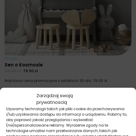
Obrazy
Sen o Kosmosie
105.33
zł
79.00
zł
Najniższa cena promocyjna z ostatnich 30 dni:
79.00
zł
.
Zarządzaj swoją
prywatnoscią
Używamy technologii takich jak pliki cookie do przechowywania
i/lub uzyskiwania dostępu do informacji o urządzeniu. Robimy to,
aby poprawić jakość przeglądania i wyświetlać
(nie)spersonalizowane reklamy. Wyrażenie zgody na te
technologie umożliwi nam przetwarzanie danych, takich jak