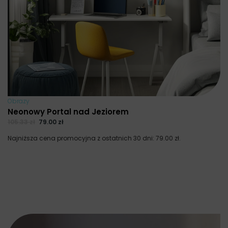
Obrazy
Neonowy Portal nad Jeziorem
105.33
zł
79.00
zł
Najniższa cena promocyjna z ostatnich 30 dni:
79.00
zł
.