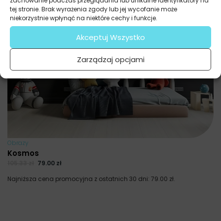
zachowanie podczas przeglądania lub unikalne identyfikatory na
tej stronie. Brak wyrażenia zgody lub jej wycofanie może
niekorzystnie wpłynąć na niektóre cechy i funkcje.
Akceptuj Wszystko
Zarządzaj opcjami
Obrazy
Kosmos
105.33
zł
79.00
zł
Najniższa cena promocyjna z ostatnich 30 dni:
79.00
zł
.