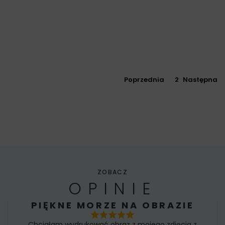
Poprzednia
1
2
Następna
ZOBACZ
OPINIE
PIĘKNE MORZE NA OBRAZIE
Chciałam wydrukować obraz z mojego zdjęcia z