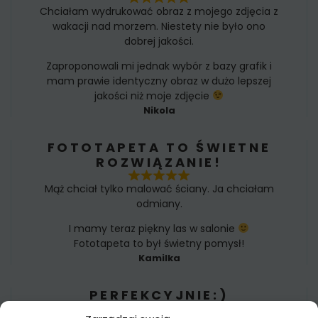
Chciałam wydrukować obraz z mojego zdjęcia z
wakacji nad morzem. Niestety nie było ono
dobrej jakości.
Zaproponowali mi jednak wybór z bazy grafik i
mam prawie identyczny obraz w dużo lepszej
jakości niż moje zdjęcie
Nikola
FOTOTAPETA TO ŚWIETNE
ROZWIĄZANIE!
Mąż chciał tylko malować ściany. Ja chciałam
odmiany.
I mamy teraz piękny las w salonie
Fototapeta to był świetny pomysł!
Kamilka
PERFEKCYJNIE:)