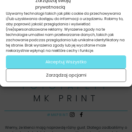
Zarządzaj swoją
Dziękujemy za fachowe doradztwo i
prywatnoscią
sympatyczną obsługę. Efekt bardzo nas cieszy,
Używamy technologii takich jak pliki cookie do przechowywania
a synek jest zachwycony zwierzątkami w swoim
i/lub uzyskiwania dostępu do informacji o urządzeniu. Robimy to,
pokoju!
aby poprawić jakość przeglądania i wyświetlać
(nie)spersonalizowane reklamy. Wyrażenie zgody na te
technologie umożliwi nam przetwarzanie danych, takich jak
zachowanie podczas przeglądania lub unikalne identyfikatory na
tej stronie. Brak wyrażenia zgody lub jej wycofanie może
niekorzystnie wpłynąć na niektóre cechy i funkcje.
Anna B.
Akceptuj Wszystko
Zarządzaj opcjami
FOTOTAPETY
MK PRINT
#MKPRINT
Wiemy, że klienci mają naprawdę różny gust. Dlatego zadbaliśmy o