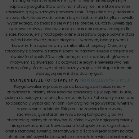
to, aby oferta fototapet w naszym sklepie internetowym była
naprawdę bogata. Stawiamy na motywy roślinne, które świetnie
sprawdzają się w każdym pomieszczeniu. Tropikalne lasy, delikatne
drzewa, duże liście w odcieniach brązu, błękitne łąki to tylko niewielki
wycinek tego, co znalazło się w naszej ofercie. Ci, którzy uwielbiają
kwiatowe motywy również znajdą u nas coś odpowiedniego dla
siebie. Proponujemy fototapety online przedstawiające barwne ptaki
wśród kwiatów róż, bukiet białych lilii wodnych, kwiaty piwonii i
bawełny. Nie zapominamy o miłośnikach pejzaży. Oferujemy
fototapety z górami, a także niebem. W naszym sklepie dostępne są
również fototapety 3D, w stylu boho, a także te, których głównym
motywem są zwierzęta. To oczywiście jedynie niewielki wycinek
naszej oferty. W naszym sklepie każdy znajdzie fototapetę idealnie
wpisującą się w indywidualny gust.
NAJPIĘKNIEJSZE FOTOTAPETY W
NOWOCZESNYM STYLU
Przygotowaliśmy propozycje do każdego pomieszczenia –
znajdziesz tu okleiny, które idealnie sprawdzą się w sypialni, biurze,
pokoju dziecięcym, salonie, łazience i nie tylko. Fototapety na ścianę
to doskonały wybór dla miłośników oryginalnego wystroju wnętrz w
nowoczesnej odsłonie. Sklep online zawiera liczne wzory
zachwycające starannie wyważoną kompozycją barw i
obecnością pięknych motywów. W efekcie wybór najlepszej okleiny
nie sprawi trudności. Nowoczesne fototapety z naszego sklepu
online stanowią świetną alternatywę dla ścian w jednolitym kolorze.
Ich obecność ożywi każde wnętrze, nie może ich więc zabraknąć w