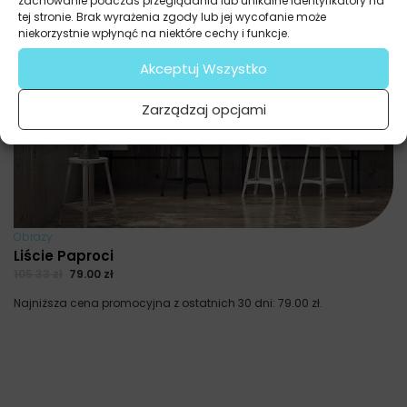
zachowanie podczas przeglądania lub unikalne identyfikatory na
tej stronie. Brak wyrażenia zgody lub jej wycofanie może
niekorzystnie wpłynąć na niektóre cechy i funkcje.
Akceptuj Wszystko
Zarządzaj opcjami
Obrazy
Liście Paproci
105.33
zł
79.00
zł
Najniższa cena promocyjna z ostatnich 30 dni:
79.00
zł
.