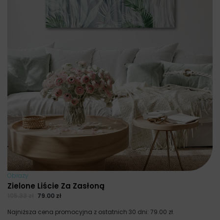
Obrazy
Zielone Liście Za Zasłoną
105.33
zł
79.00
zł
Najniższa cena promocyjna z ostatnich 30 dni:
79.00
zł
.