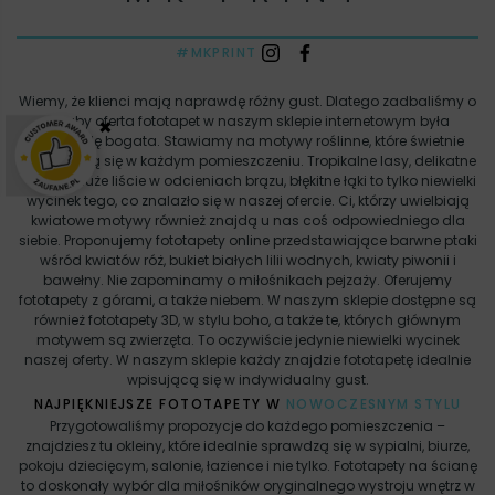
#MKPRINT
Wiemy, że klienci mają naprawdę różny gust. Dlatego zadbaliśmy o
×
to, aby oferta fototapet w naszym sklepie internetowym była
naprawdę bogata. Stawiamy na motywy roślinne, które świetnie
sprawdzają się w każdym pomieszczeniu. Tropikalne lasy, delikatne
drzewa, duże liście w odcieniach brązu, błękitne łąki to tylko niewielki
wycinek tego, co znalazło się w naszej ofercie. Ci, którzy uwielbiają
kwiatowe motywy również znajdą u nas coś odpowiedniego dla
siebie. Proponujemy fototapety online przedstawiające barwne ptaki
wśród kwiatów róż, bukiet białych lilii wodnych, kwiaty piwonii i
bawełny. Nie zapominamy o miłośnikach pejzaży. Oferujemy
fototapety z górami, a także niebem. W naszym sklepie dostępne są
również fototapety 3D, w stylu boho, a także te, których głównym
motywem są zwierzęta. To oczywiście jedynie niewielki wycinek
naszej oferty. W naszym sklepie każdy znajdzie fototapetę idealnie
wpisującą się w indywidualny gust.
NAJPIĘKNIEJSZE FOTOTAPETY W
NOWOCZESNYM STYLU
Przygotowaliśmy propozycje do każdego pomieszczenia –
znajdziesz tu okleiny, które idealnie sprawdzą się w sypialni, biurze,
pokoju dziecięcym, salonie, łazience i nie tylko. Fototapety na ścianę
to doskonały wybór dla miłośników oryginalnego wystroju wnętrz w