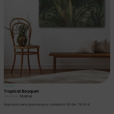
Obrazy
Tropical Bouquet
105.33
zł
79.00
zł
Najniższa cena promocyjna z ostatnich 30 dni:
79.00
zł
.