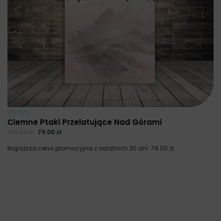
Obrazy
Ciemne Ptaki Przelatujące Nad Górami
105.33
zł
79.00
zł
Najniższa cena promocyjna z ostatnich 30 dni:
79.00
zł
.