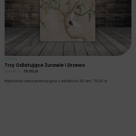
Obrazy
Trzy Odlatujące Żurawie i Drzewo
105.33
zł
79.00
zł
Najniższa cena promocyjna z ostatnich 30 dni:
79.00
zł
.