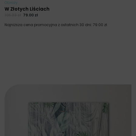
Obrazy
W Złotych Liściach
105.33
zł
79.00
zł
Najniższa cena promocyjna z ostatnich 30 dni:
79.00
zł
.