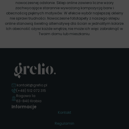
nowoczesnej odsłonie. Sklep online zawiera liczne wzory
zachwycające starannie wyważoną kompozycją barw i
obecnością pięknych motywów. W efekcie wybór najlepszej okleiny
nie sprawi trudności. Nowoczesne fototapety z naszego sklepu
online stanowią świetną alternatywę dla ścian w jednolitym kolorze.
Ich obecność ożywi każde wnętrze, nie może ich więc zabraknąć w
Twoim domu lub mieszkaniu.
kontakt@grefio.pl
(+48) 512 072 315
Rogowo 1a
63-840 Krobia
Informacje
Kontakt
Regulamin