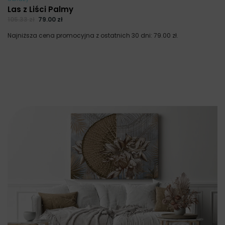
Las z Liści Palmy
105.33
zł
79.00
zł
Najniższa cena promocyjna z ostatnich 30 dni:
79.00
zł
.