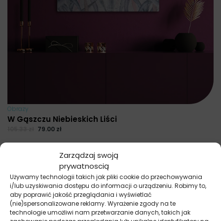
Obrazy
W Gąszczu Niebieskich Liści
105.33
zł
79.00
zł
Najniższa cena promocyjna z ostatnich 30 dni:
79.00
zł
.
Zarządzaj swoją
prywatnoscią
Używamy technologii takich jak pliki cookie do przechowywania
i/lub uzyskiwania dostępu do informacji o urządzeniu. Robimy to,
aby poprawić jakość przeglądania i wyświetlać
(nie)spersonalizowane reklamy. Wyrażenie zgody na te
technologie umożliwi nam przetwarzanie danych, takich jak