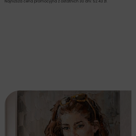
Najniższa cena promocyjna z ostatnich 30 dni:
52.43
zł
.