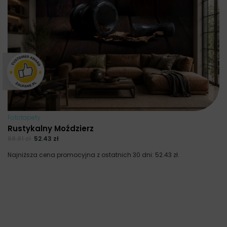
×
Fototapety
Rustykalny Moździerz
69.91
zł
52.43
zł
Najniższa cena promocyjna z ostatnich 30 dni:
52.43
zł
.