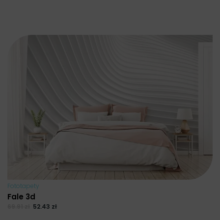
Fototapety
Fale 3d
69.91
zł
52.43
zł