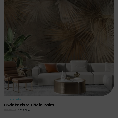
Fototapety
Gwiaździste Liście Palm
69.91
zł
52.43
zł