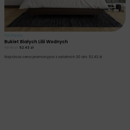
Fototapety
Bukiet Białych Lilii Wodnych
69.91
zł
52.43
zł
Najniższa cena promocyjna z ostatnich 30 dni:
52.43
zł
.