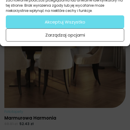
zachowanie podczas przeglądania lub unikalne identyfikatory na
tej stronie. Brak wyrażenia zgody lub jej wycofanie może
niekorzystnie wpłynąć na niektóre cechy i funkcje.
Akceptuj Wszystko
Zarządzaj opcjami
Fototapety
Marmurowa Harmonia
69.91
zł
52.43
zł