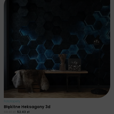
Fototapety
Błękitne Heksagony 3d
69.91
zł
52.43
zł