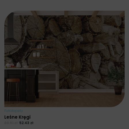
Fototapety
Leśne Kręgi
69.91
zł
52.43
zł