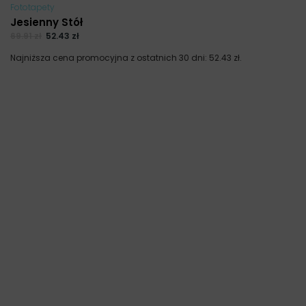
Fototapety
Jesienny Stół
69.91
zł
52.43
zł
Najniższa cena promocyjna z ostatnich 30 dni:
52.43
zł
.