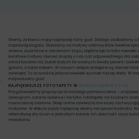
Wiemy, że klienci mają naprawdę różny gust. Dlatego zadbaliśmy o t
naprawdę bogata. Stawiamy na motywy roślinne, które świetnie spra
drzewa, duże liście w odcieniach brązu, błękitne łąki to tylko niewielki 
kwiatowe motywy również znajdą u nas coś odpowiedniego dla siebi
wśród kwiatów róż, bukiet białych lilii wodnych, kwiaty piwonii i ba
górami, a także niebem. W naszym sklepie dostępne są również fotot
zwierzęta. To oczywiście jedynie niewielki wycinek naszej oferty. W n
indywidualny gust.
NAJPIĘKNIEJSZE FOTOTAPETY W
NOWOCZESNYM STYLU
Przygotowaliśmy propozycje do każdego pomieszczenia – znajdziesz tu 
dziecięcym, salonie, łazience i nie tylko. Fototapety na ścianę to d
nowoczesnej odsłonie. Sklep online zawiera liczne wzory zachwyca
motywów. W efekcie wybór najlepszej okleiny nie sprawi trudności. 
alternatywę dla ścian w jednolitym kolorze. Ich obecność ożywi ka
mieszkaniu.