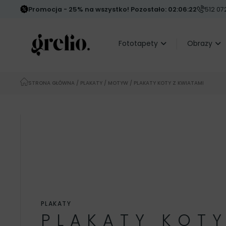
Promocja - 25% na wszystko! Pozostało: 02:06:21
512 072
Fototapety
Obrazy
STRONA GŁÓWNA
/
PLAKATY
/
MOTYW
/ PLAKATY KOTY Z KWIATAMI
PLAKATY
PLAKATY KOTY