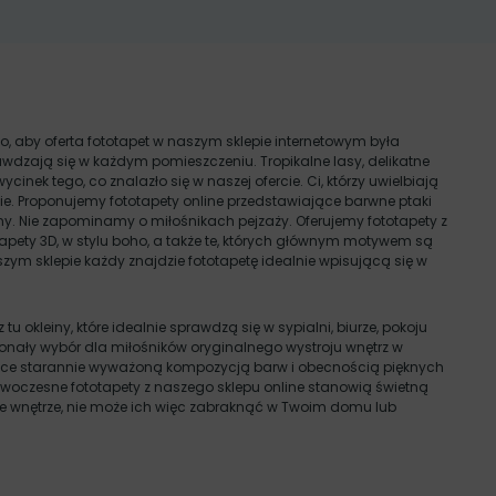
o, aby oferta fototapet w naszym sklepie internetowym była
wdzają się w każdym pomieszczeniu. Tropikalne lasy, delikatne
wycinek tego, co znalazło się w naszej ofercie. Ci, którzy uwielbiają
e. Proponujemy fototapety online przedstawiające barwne ptaki
wełny. Nie zapominamy o miłośnikach pejzaży. Oferujemy fototapety z
apety 3D, w stylu boho, a także te, których głównym motywem są
aszym sklepie każdy znajdzie fototapetę idealnie wpisującą się w
okleiny, które idealnie sprawdzą się w sypialni, biurze, pokoju
oskonały wybór dla miłośników oryginalnego wystroju wnętrz w
jące starannie wyważoną kompozycją barw i obecnością pięknych
Nowoczesne fototapety z naszego sklepu online stanowią świetną
żde wnętrze, nie może ich więc zabraknąć w Twoim domu lub