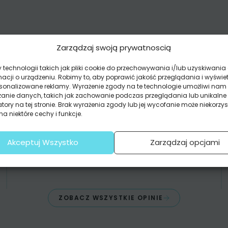
ZOBACZ
Zarządzaj swoją prywatnoscią
OPINIE
technologii takich jak pliki cookie do przechowywania i/lub uzyskiwania
FOTOTAPETA TO ŚWIETNE
macji o urządzeniu. Robimy to, aby poprawić jakość przeglądania i wyświe
ROZWIĄZANIE!
rsonalizowane reklamy. Wyrażenie zgody na te technologie umożliwi nam
zanie danych, takich jak zachowanie podczas przeglądania lub unikalne
atory na tej stronie. Brak wyrażenia zgody lub jej wycofanie może niekorzys
Mąż chciał tylko malować ściany. Ja chciałam
a niektóre cechy i funkcje.
odmiany.
I mamy teraz piękny las w salonie
Fototapeta
Akceptuj Wszystko
Zarządzaj opcjami
to był świetny pomysł!
Kamilka
ZOBACZ WSZYSTKIE OPINIE