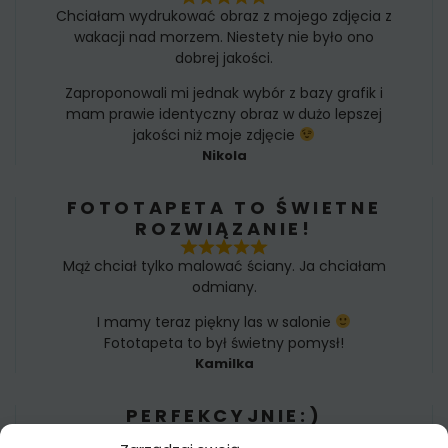
Chciałam wydrukować obraz z mojego zdjęcia z
wakacji nad morzem. Niestety nie było ono
dobrej jakości.
Zaproponowali mi jednak wybór z bazy grafik i
mam prawie identyczny obraz w dużo lepszej
jakości niż moje zdjęcie
Nikola
FOTOTAPETA TO ŚWIETNE
ROZWIĄZANIE!
Mąż chciał tylko malować ściany. Ja chciałam
odmiany.
I mamy teraz piękny las w salonie
Fototapeta to był świetny pomysł!
Kamilka
PERFEKCYJNIE:)