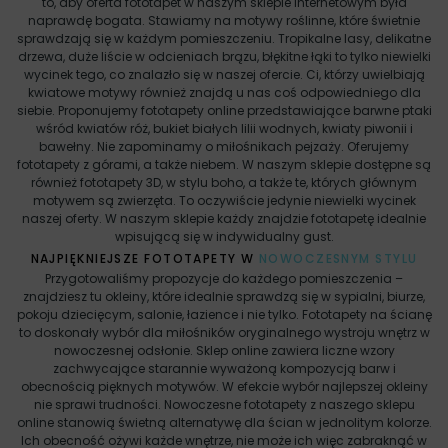
to, aby oferta fototapet w naszym sklepie internetowym była
naprawdę bogata. Stawiamy na motywy roślinne, które świetnie
sprawdzają się w każdym pomieszczeniu. Tropikalne lasy, delikatne
drzewa, duże liście w odcieniach brązu, błękitne łąki to tylko niewielki
wycinek tego, co znalazło się w naszej ofercie. Ci, którzy uwielbiają
kwiatowe motywy również znajdą u nas coś odpowiedniego dla
siebie. Proponujemy fototapety online przedstawiające barwne ptaki
wśród kwiatów róż, bukiet białych lilii wodnych, kwiaty piwonii i
bawełny. Nie zapominamy o miłośnikach pejzaży. Oferujemy
fototapety z górami, a także niebem. W naszym sklepie dostępne są
również fototapety 3D, w stylu boho, a także te, których głównym
motywem są zwierzęta. To oczywiście jedynie niewielki wycinek
naszej oferty. W naszym sklepie każdy znajdzie fototapetę idealnie
wpisującą się w indywidualny gust.
NAJPIĘKNIEJSZE FOTOTAPETY W
NOWOCZESNYM STYLU
Przygotowaliśmy propozycje do każdego pomieszczenia –
znajdziesz tu okleiny, które idealnie sprawdzą się w sypialni, biurze,
pokoju dziecięcym, salonie, łazience i nie tylko. Fototapety na ścianę
to doskonały wybór dla miłośników oryginalnego wystroju wnętrz w
nowoczesnej odsłonie. Sklep online zawiera liczne wzory
zachwycające starannie wyważoną kompozycją barw i
obecnością pięknych motywów. W efekcie wybór najlepszej okleiny
nie sprawi trudności. Nowoczesne fototapety z naszego sklepu
online stanowią świetną alternatywę dla ścian w jednolitym kolorze.
Ich obecność ożywi każde wnętrze, nie może ich więc zabraknąć w