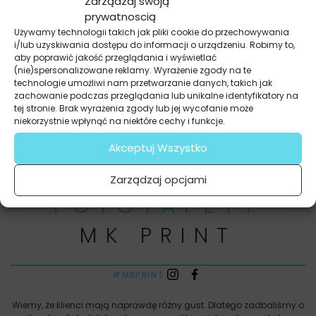
Zarządzaj swoją
Dziękujemy za fachowe doradztwo i
prywatnoscią
sympatyczną obsługę. Efekt bardzo nas cieszy,
Używamy technologii takich jak pliki cookie do przechowywania
a synek jest zachwycony zwierzątkami w swoim
i/lub uzyskiwania dostępu do informacji o urządzeniu. Robimy to,
pokoju!
aby poprawić jakość przeglądania i wyświetlać
(nie)spersonalizowane reklamy. Wyrażenie zgody na te
technologie umożliwi nam przetwarzanie danych, takich jak
zachowanie podczas przeglądania lub unikalne identyfikatory na
tej stronie. Brak wyrażenia zgody lub jej wycofanie może
niekorzystnie wpłynąć na niektóre cechy i funkcje.
Anna B.
Akceptuj Wszystko
Zarządzaj opcjami
FOTOTAPETY
MK PRINT
#MKPRINT
Wiemy, że klienci mają naprawdę różny gust. Dlatego zadbaliśmy o