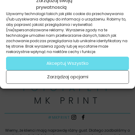
Zarządzaj swoją
Dziękujemy za fachowe doradztwo i
prywatnoscią
sympatyczną obsługę. Efekt bardzo nas cieszy,
Używamy technologii takich jak pliki cookie do przechowywania
a synek jest zachwycony zwierzątkami w swoim
i/lub uzyskiwania dostępu do informacji o urządzeniu. Robimy to,
pokoju!
aby poprawić jakość przeglądania i wyświetlać
(nie)spersonalizowane reklamy. Wyrażenie zgody na te
technologie umożliwi nam przetwarzanie danych, takich jak
zachowanie podczas przeglądania lub unikalne identyfikatory na
tej stronie. Brak wyrażenia zgody lub jej wycofanie może
niekorzystnie wpłynąć na niektóre cechy i funkcje.
Anna B.
Akceptuj Wszystko
Zarządzaj opcjami
FOTOTAPETY
MK PRINT
#MKPRINT
Wiemy, że klienci mają naprawdę różny gust. Dlatego zadbaliśmy o