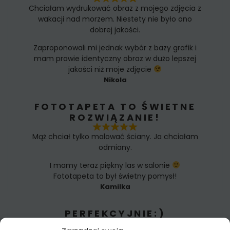
Chciałam wydrukować obraz z mojego zdjęcia z
wakacji nad morzem. Niestety nie było ono
dobrej jakości.
Zaproponowali mi jednak wybór z bazy grafik i
mam prawie identyczny obraz w dużo lepszej
jakości niż moje zdjęcie
Nikola
FOTOTAPETA TO ŚWIETNE
ROZWIĄZANIE!
Mąż chciał tylko malować ściany. Ja chciałam
odmiany.
I mamy teraz piękny las w salonie
Fototapeta to był świetny pomysł!
Kamilka
PERFEKCYJNIE:)