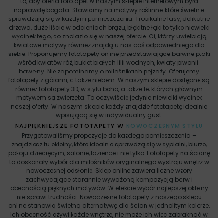
to, aby oferta fototapet w naszym sklepie internetowym była
naprawdę bogata. Stawiamy na motywy roślinne, które świetnie
sprawdzają się w każdym pomieszczeniu. Tropikalne lasy, delikatne
drzewa, duże liście w odcieniach brązu, błękitne łąki to tylko niewielki
wycinek tego, co znalazło się w naszej ofercie. Ci, którzy uwielbiają
kwiatowe motywy również znajdą u nas coś odpowiedniego dla
siebie. Proponujemy fototapety online przedstawiające barwne ptaki
wśród kwiatów róż, bukiet białych lilii wodnych, kwiaty piwonii i
bawełny. Nie zapominamy o miłośnikach pejzaży. Oferujemy
fototapety z górami, a także niebem. W naszym sklepie dostępne są
również fototapety 3D, w stylu boho, a także te, których głównym
motywem są zwierzęta. To oczywiście jedynie niewielki wycinek
naszej oferty. W naszym sklepie każdy znajdzie fototapetę idealnie
wpisującą się w indywidualny gust.
NAJPIĘKNIEJSZE FOTOTAPETY W
NOWOCZESNYM STYLU
Przygotowaliśmy propozycje do każdego pomieszczenia –
znajdziesz tu okleiny, które idealnie sprawdzą się w sypialni, biurze,
pokoju dziecięcym, salonie, łazience i nie tylko. Fototapety na ścianę
to doskonały wybór dla miłośników oryginalnego wystroju wnętrz w
nowoczesnej odsłonie. Sklep online zawiera liczne wzory
zachwycające starannie wyważoną kompozycją barw i
obecnością pięknych motywów. W efekcie wybór najlepszej okleiny
nie sprawi trudności. Nowoczesne fototapety z naszego sklepu
online stanowią świetną alternatywę dla ścian w jednolitym kolorze.
Ich obecność ożywi każde wnętrze, nie może ich więc zabraknąć w