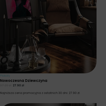
Plakaty
Nowoczesna Dziewczyna
37.20
zł
27.90
zł
Najniższa cena promocyjna z ostatnich 30 dni:
27.90
zł
.