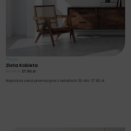
Plakaty
Złota Kobieta
37.20
zł
27.90
zł
Najniższa cena promocyjna z ostatnich 30 dni:
27.90
zł
.