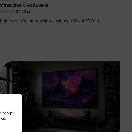
Straszna Kreskówka
37.20
zł
27.90
zł
Najniższa cena promocyjna z ostatnich 30 dni:
27.90
zł
.
 dostępu
tlać