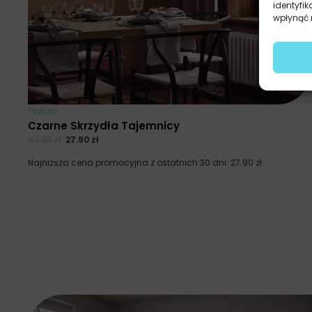
identyfik
wpłynąć n
Plakaty
Czarne Skrzydła Tajemnicy
37.20
zł
27.90
zł
Najniższa cena promocyjna z ostatnich 30 dni:
27.90
zł
.