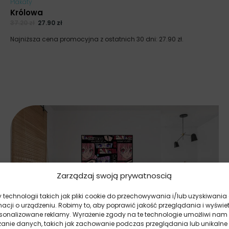
Plakaty
Królowa
37.20
zł
27.90
zł
Najniższa cena promocyjna z ostatnich 30 dni:
27.90
zł
.
Zarządzaj swoją prywatnoscią
technologii takich jak pliki cookie do przechowywania i/lub uzyskiwania
macji o urządzeniu. Robimy to, aby poprawić jakość przeglądania i wyświe
rsonalizowane reklamy. Wyrażenie zgody na te technologie umożliwi nam
zanie danych, takich jak zachowanie podczas przeglądania lub unikalne