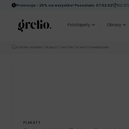
Promocja - 25% na wszystko! Pozostało: 07:01:59
512 072
Fototapety
Obrazy
STRONA GŁÓWNA
/
PLAKATY
/
MOTYW
/ PLAKATY GAMINGOWE
PLAKATY