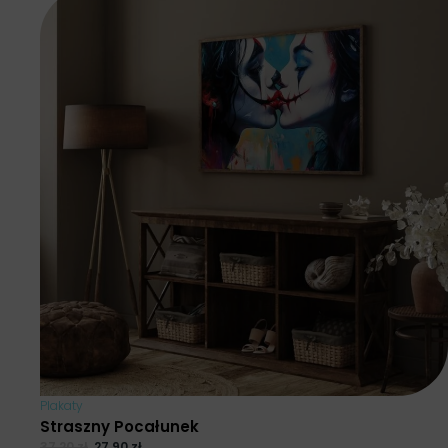
Plakaty
Straszny Pocałunek
37.20
zł
27.90
zł