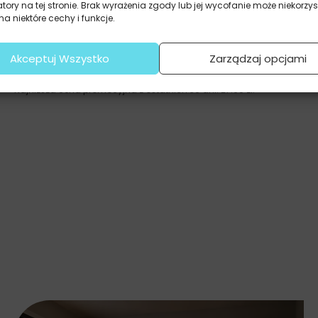
atory na tej stronie. Brak wyrażenia zgody lub jej wycofanie może niekorzys
a niektóre cechy i funkcje.
Plakaty
Anime do pokoju młodzieżowego
Akceptuj Wszystko
Zarządzaj opcjami
37.20
zł
27.90
zł
Najniższa cena promocyjna z ostatnich 30 dni:
27.90
zł
.