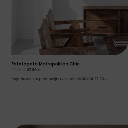
Plakaty
Fototapeta Metropolitan Chic
37.20
zł
27.90
zł
Najniższa cena promocyjna z ostatnich 30 dni:
27.90
zł
.