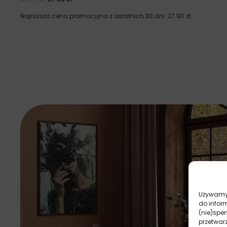
Najniższa cena promocyjna z ostatnich 30 dni:
27.90
zł
.
Używamy 
do infor
(nie)spe
przetwar