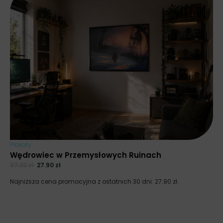
Plakaty
Wędrowiec w Przemysłowych Ruinach
37.20
zł
27.90
zł
Najniższa cena promocyjna z ostatnich 30 dni:
27.90
zł
.