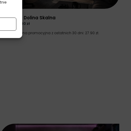
tnie
Plakaty
Fioletowa Dolina Skalna
37.20
zł
27.90
zł
Najniższa cena promocyjna z ostatnich 30 dni:
27.90
zł
.