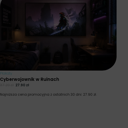
Plakaty
Cyberwojownik w Ruinach
37.20
zł
27.90
zł
Najniższa cena promocyjna z ostatnich 30 dni:
27.90
zł
.