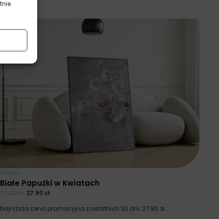
tnie
Plakaty
Białe Papużki w Kwiatach
37.20
zł
27.90
zł
Najniższa cena promocyjna z ostatnich 30 dni:
27.90
zł
.