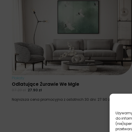
Plakaty
Odlatujące Żurawie We Mgle
37.20
zł
27.90
zł
Najniższa cena promocyjna z ostatnich 30 dni:
27.90
zł
.
Używamy 
do infor
(nie)spe
przetwar