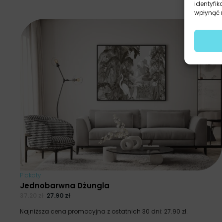
identyfik
wpłynąć n
Plakaty
Jednobarwna Dżungla
37.20
zł
27.90
zł
Najniższa cena promocyjna z ostatnich 30 dni:
27.90
zł
.