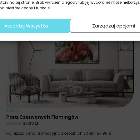
atory na tej stronie. Brak wyrażenia zgody lub jej wycofanie może niekorzys
a niektóre cechy i funkcje.
Akceptuj Wszystko
Zarządzaj opcjami
Plakaty
Para Czerwonych Flamingów
37.20
zł
27.90
zł
Najniższa cena promocyjna z ostatnich 30 dni:
27.90
zł
.