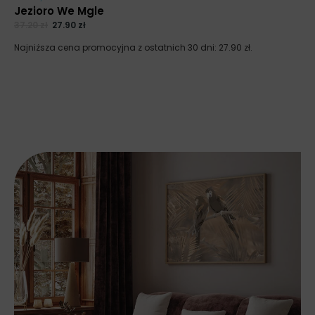
Jezioro We Mgle
37.20
zł
27.90
zł
Najniższa cena promocyjna z ostatnich 30 dni:
27.90
zł
.