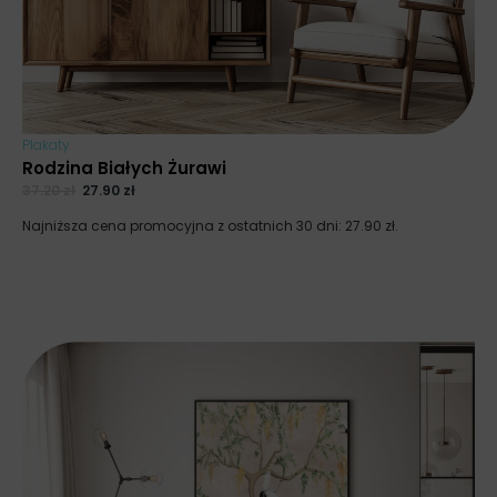
Plakaty
Rodzina Białych Żurawi
37.20
zł
27.90
zł
Najniższa cena promocyjna z ostatnich 30 dni:
27.90
zł
.