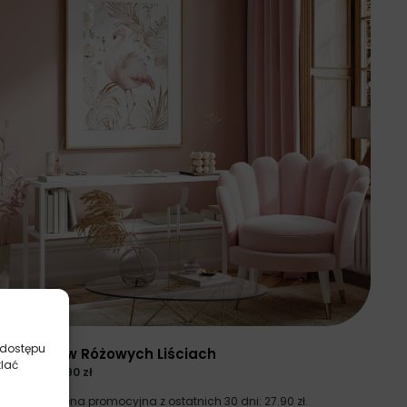
Plakaty
 dostępu
Flamingi w Różowych Liściach
tlać
37.20
zł
27.90
zł
Najniższa cena promocyjna z ostatnich 30 dni:
27.90
zł
.