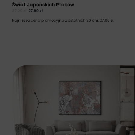
Świat Japońskich Ptaków
37.20
zł
27.90
zł
Najniższa cena promocyjna z ostatnich 30 dni:
27.90
zł
.