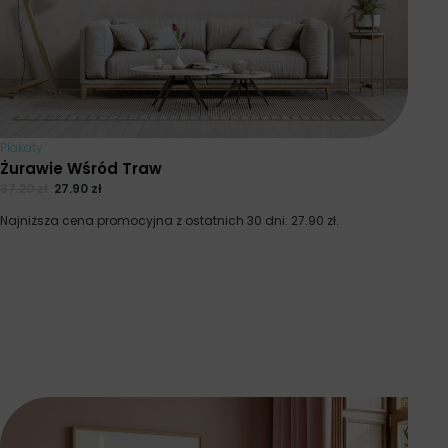
Plakaty
Żurawie Wśród Traw
37.20
zł
27.90
zł
Najniższa cena promocyjna z ostatnich 30 dni:
27.90
zł
.