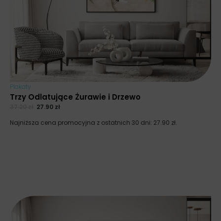
Plakaty
Trzy Odlatujące Żurawie i Drzewo
37.20
zł
27.90
zł
Najniższa cena promocyjna z ostatnich 30 dni:
27.90
zł
.