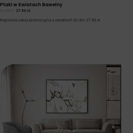
Ptaki w Kwiatach Bawełny
37.20
zł
27.90
zł
Najniższa cena promocyjna z ostatnich 30 dni:
27.90
zł
.