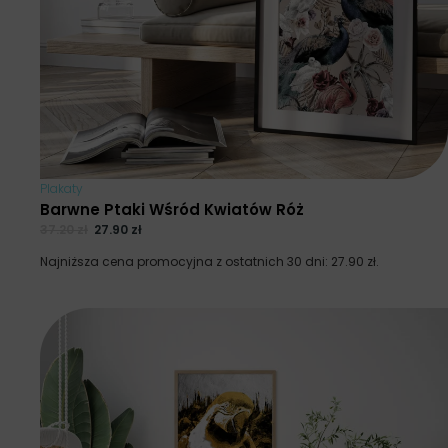
Plakaty
Barwne Ptaki Wśród Kwiatów Róż
37.20
zł
27.90
zł
Najniższa cena promocyjna z ostatnich 30 dni:
27.90
zł
.