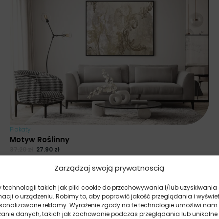
Plakaty
Motyw Roślinny
37.20
zł
27.90
zł
Najniższa cena promocyjna z ostatnich 30 dni:
27.90
zł
.
Zarządzaj swoją prywatnoscią
technologii takich jak pliki cookie do przechowywania i/lub uzyskiwania
macji o urządzeniu. Robimy to, aby poprawić jakość przeglądania i wyświe
rsonalizowane reklamy. Wyrażenie zgody na te technologie umożliwi nam
zanie danych, takich jak zachowanie podczas przeglądania lub unikalne