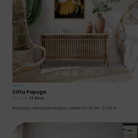
Plakaty
Żółta Papuga
37.20
zł
27.90
zł
Najniższa cena promocyjna z ostatnich 30 dni:
27.90
zł
.