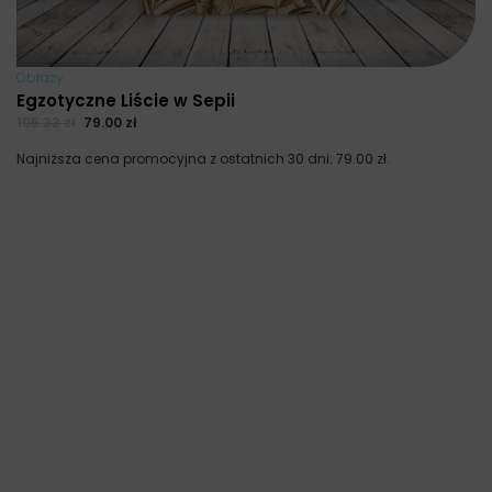
Obrazy
Egzotyczne Liście w Sepii
105.33
zł
79.00
zł
Najniższa cena promocyjna z ostatnich 30 dni:
79.00
zł
.