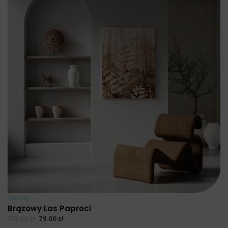
Obrazy
Brązowy Las Paproci
105.33
zł
79.00
zł