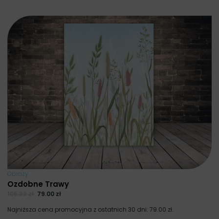
Obrazy
Ozdobne Trawy
105.33
zł
79.00
zł
Najniższa cena promocyjna z ostatnich 30 dni:
79.00
zł
.