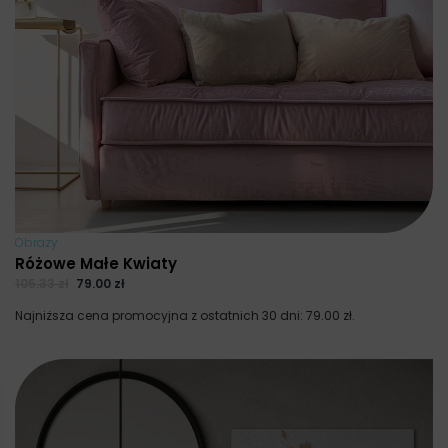
Obrazy
Różowe Małe Kwiaty
105.33
zł
79.00
zł
Najniższa cena promocyjna z ostatnich 30 dni:
79.00
zł
.