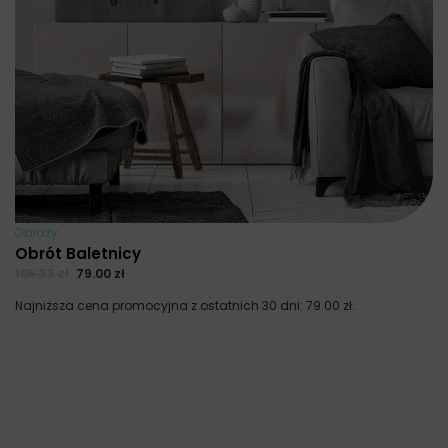
Obrazy
Obrót Baletnicy
105.33
zł
79.00
zł
Najniższa cena promocyjna z ostatnich 30 dni:
79.00
zł
.