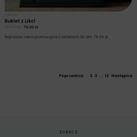
Obrazy
Bukiet z Liści
105.33
zł
79.00
zł
Najniższa cena promocyjna z ostatnich 30 dni:
79.00
zł
.
Poprzednia
1
2
3
…
12
Następna
ZOBACZ