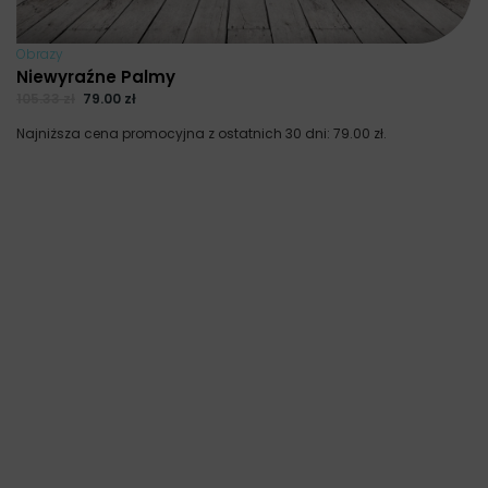
Obrazy
Niewyraźne Palmy
105.33
zł
79.00
zł
Najniższa cena promocyjna z ostatnich 30 dni:
79.00
zł
.