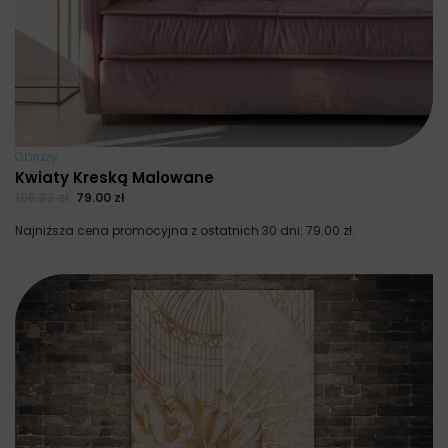
Obrazy
Kwiaty Kreską Malowane
105.33
zł
79.00
zł
Najniższa cena promocyjna z ostatnich 30 dni:
79.00
zł
.