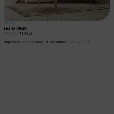
Obrazy
Leśny Wiatr
105.33
zł
79.00
zł
Najniższa cena promocyjna z ostatnich 30 dni:
79.00
zł
.