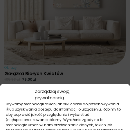
Obrazy
Gałązka Białych Kwiatów
105.33
zł
79.00
zł
Najniższa cena promocyjna z ostatnich 30 dni:
79.00
zł
.
Zarządzaj swoją
prywatnoscią
Używamy technologii takich jak pliki cookie do przechowywania
i/lub uzyskiwania dostępu do informacji o urządzeniu. Robimy to,
aby poprawić jakość przeglądania i wyświetlać
(nie)spersonalizowane reklamy. Wyrażenie zgody na te
technologie umożliwi nam przetwarzanie danych, takich jak