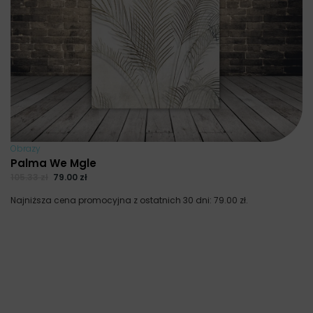
Obrazy
Palma We Mgle
105.33
zł
79.00
zł
Najniższa cena promocyjna z ostatnich 30 dni:
79.00
zł
.