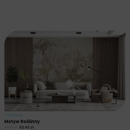
Fototapety
Motyw Roślinny
69.91
zł
52.43
zł