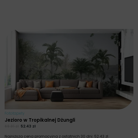
Fototapety
Jezioro w Tropikalnej Dżungli
69.91
zł
52.43
zł
Najniższa cena promocyjna z ostatnich 30 dni:
52.43
zł
.