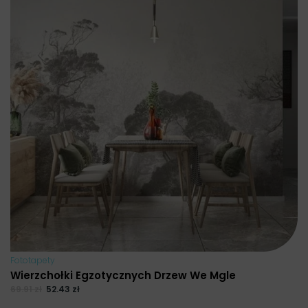
Fototapety
Wierzchołki Egzotycznych Drzew We Mgle
69.91
zł
52.43
zł