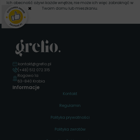
Ich obecność ożywi każde wnętrze, nie może ich więc zabraknąć w
×
Twoim domu lub mieszkaniu.
kontakt@grefio.pl
(+48) 512 072 315
Rogowo 1a
63-840 Krobia
Informacje
Kontakt
Regulamin
Polityka prywatności
Polityka zwrotów