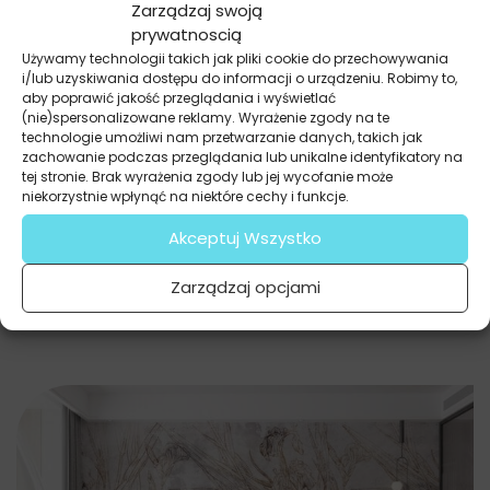
Zarządzaj swoją
prywatnoscią
Używamy technologii takich jak pliki cookie do przechowywania
i/lub uzyskiwania dostępu do informacji o urządzeniu. Robimy to,
aby poprawić jakość przeglądania i wyświetlać
Fototapety
(nie)spersonalizowane reklamy. Wyrażenie zgody na te
Żurawie Wśród Traw
technologie umożliwi nam przetwarzanie danych, takich jak
69.91
zł
52.43
zł
zachowanie podczas przeglądania lub unikalne identyfikatory na
tej stronie. Brak wyrażenia zgody lub jej wycofanie może
Najniższa cena promocyjna z ostatnich 30 dni:
52.43
zł
.
niekorzystnie wpłynąć na niektóre cechy i funkcje.
Akceptuj Wszystko
Zarządzaj opcjami