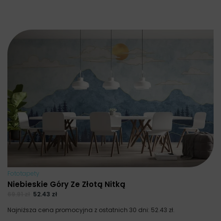
Fototapety
Niebieskie Góry Ze Złotą Nitką
69.91
zł
52.43
zł
Najniższa cena promocyjna z ostatnich 30 dni:
52.43
zł
.