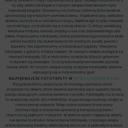
Wiemy, że klienci mają naprawdę różny gust. Dlatego zadbaliśmy o
to, aby oferta fototapet w naszym sklepie internetowym była
naprawdę bogata. Stawiamy na motywy roślinne, które świetnie
sprawdzają się w każdym pomieszczeniu. Tropikalne lasy, delikatne
drzewa, duże liście w odcieniach brązu, błękitne łąki to tylko niewielki
wycinek tego, co znalazło się w naszej ofercie. Ci, którzy uwielbiają
kwiatowe motywy również znajdą u nas coś odpowiedniego dla
siebie. Proponujemy fototapety online przedstawiające barwne ptaki
wśród kwiatów róż, bukiet białych lilii wodnych, kwiaty piwonii i
bawełny. Nie zapominamy o miłośnikach pejzaży. Oferujemy
fototapety z górami, a także niebem. W naszym sklepie dostępne są
również fototapety 3D, w stylu boho, a także te, których głównym
motywem są zwierzęta. To oczywiście jedynie niewielki wycinek
naszej oferty. W naszym sklepie każdy znajdzie fototapetę idealnie
wpisującą się w indywidualny gust.
NAJPIĘKNIEJSZE FOTOTAPETY W
NOWOCZESNYM STYLU
Przygotowaliśmy propozycje do każdego pomieszczenia –
znajdziesz tu okleiny, które idealnie sprawdzą się w sypialni, biurze,
pokoju dziecięcym, salonie, łazience i nie tylko. Fototapety na ścianę
to doskonały wybór dla miłośników oryginalnego wystroju wnętrz w
nowoczesnej odsłonie. Sklep online zawiera liczne wzory
zachwycające starannie wyważoną kompozycją barw i
obecnością pięknych motywów. W efekcie wybór najlepszej okleiny
nie sprawi trudności. Nowoczesne fototapety z naszego sklepu
online stanowią świetną alternatywę dla ścian w jednolitym kolorze.