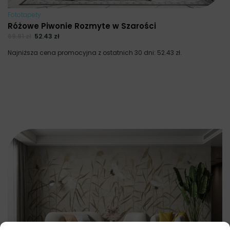
Fototapety
Różowe Piwonie Rozmyte w Szarości
69.91
zł
52.43
zł
Najniższa cena promocyjna z ostatnich 30 dni:
52.43
zł
.