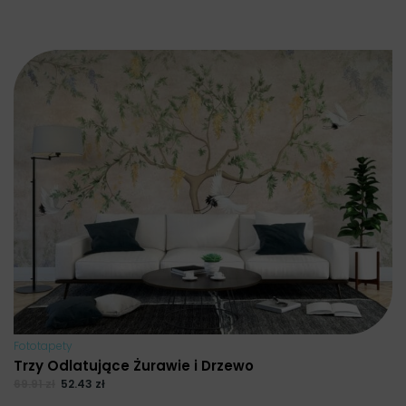
Fototapety
Trzy Odlatujące Żurawie i Drzewo
69.91
zł
52.43
zł