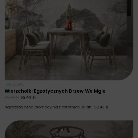
Fototapety
Wierzchołki Egzotycznych Drzew We Mgle
69.91
zł
52.43
zł
Najniższa cena promocyjna z ostatnich 30 dni:
52.43
zł
.