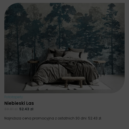
Fototapety
Niebieski Las
69.91
zł
52.43
zł
Najniższa cena promocyjna z ostatnich 30 dni:
52.43
zł
.