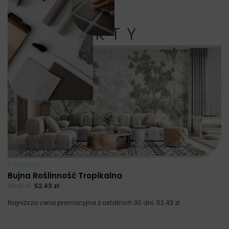
PRODUKTY
Fototapety
Bujna Roślinność Tropikalna
69.91
zł
52.43
zł
Najniższa cena promocyjna z ostatnich 30 dni:
52.43
zł
.