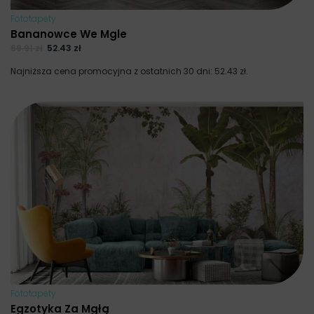
Fototapety
Bananowce We Mgle
69.91
zł
52.43
zł
Najniższa cena promocyjna z ostatnich 30 dni:
52.43
zł
.
Fototapety
Egzotyka Za Mgłą