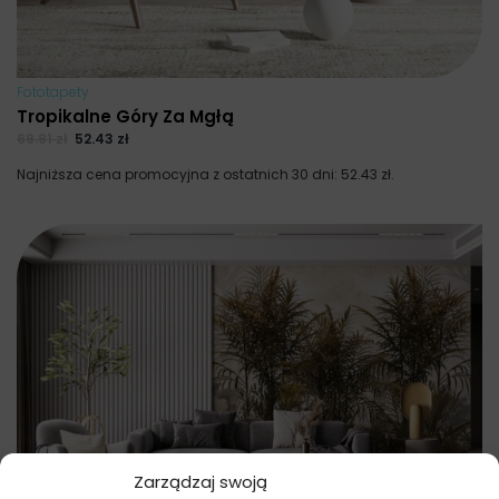
Fototapety
Tropikalne Góry Za Mgłą
69.91
zł
52.43
zł
Najniższa cena promocyjna z ostatnich 30 dni:
52.43
zł
.
Zarządzaj swoją