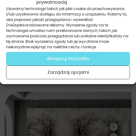
prywatnoscią
Używamy technologii takich jak pliki cookie do przechowywania
Fototapety
i/lub uzyskiwania dostępu do informacji o urządzeniu. Robimy to,
Wysokie Tropikalne Rośliny
aby poprawić jakość przeglądania i wyświetlać
(nie)spersonalizowane reklamy. Wyrażenie zgody na te
69.91
zł
52.43
zł
technologie umożliwi nam przetwarzanie danych, takich jak
zachowanie podczas przeglądania lub unikalne identyfikatory na
Najniższa cena promocyjna z ostatnich 30 dni:
52.43
zł
.
tej stronie. Brak wyrażenia zgody lub jej wycofanie może
niekorzystnie wpłynąć na niektóre cechy i funkcje.
Akceptuj Wszystko
Zarządzaj opcjami