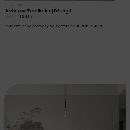
Fototapety
Jezioro w Tropikalnej Dżungli
69.91
zł
52.43
zł
Najniższa cena promocyjna z ostatnich 30 dni:
52.43
zł
.