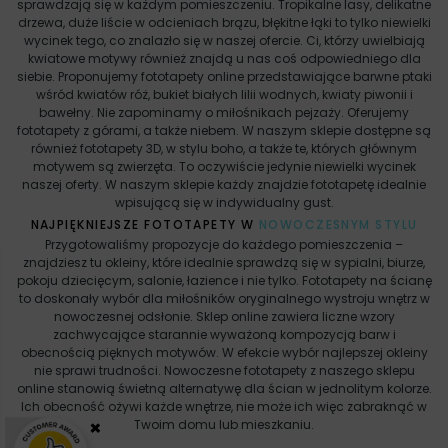
sprawdzają się w każdym pomieszczeniu. Tropikalne lasy, delikatne
drzewa, duże liście w odcieniach brązu, błękitne łąki to tylko niewielki
wycinek tego, co znalazło się w naszej ofercie. Ci, którzy uwielbiają
kwiatowe motywy również znajdą u nas coś odpowiedniego dla
siebie. Proponujemy fototapety online przedstawiające barwne ptaki
wśród kwiatów róż, bukiet białych lilii wodnych, kwiaty piwonii i
bawełny. Nie zapominamy o miłośnikach pejzaży. Oferujemy
fototapety z górami, a także niebem. W naszym sklepie dostępne są
również fototapety 3D, w stylu boho, a także te, których głównym
motywem są zwierzęta. To oczywiście jedynie niewielki wycinek
naszej oferty. W naszym sklepie każdy znajdzie fototapetę idealnie
wpisującą się w indywidualny gust.
NAJPIĘKNIEJSZE FOTOTAPETY W
NOWOCZESNYM STYLU
Przygotowaliśmy propozycje do każdego pomieszczenia –
znajdziesz tu okleiny, które idealnie sprawdzą się w sypialni, biurze,
pokoju dziecięcym, salonie, łazience i nie tylko. Fototapety na ścianę
to doskonały wybór dla miłośników oryginalnego wystroju wnętrz w
nowoczesnej odsłonie. Sklep online zawiera liczne wzory
zachwycające starannie wyważoną kompozycją barw i
obecnością pięknych motywów. W efekcie wybór najlepszej okleiny
nie sprawi trudności. Nowoczesne fototapety z naszego sklepu
online stanowią świetną alternatywę dla ścian w jednolitym kolorze.
Ich obecność ożywi każde wnętrze, nie może ich więc zabraknąć w
×
Twoim domu lub mieszkaniu.