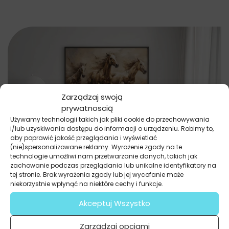
Zarządzaj swoją
prywatnoscią
Używamy technologii takich jak pliki cookie do przechowywania
i/lub uzyskiwania dostępu do informacji o urządzeniu. Robimy to,
aby poprawić jakość przeglądania i wyświetlać
(nie)spersonalizowane reklamy. Wyrażenie zgody na te
technologie umożliwi nam przetwarzanie danych, takich jak
zachowanie podczas przeglądania lub unikalne identyfikatory na
tej stronie. Brak wyrażenia zgody lub jej wycofanie może
niekorzystnie wpłynąć na niektóre cechy i funkcje.
Plakaty
Konie w Biegu
Akceptuj Wszystko
37.20
zł
27.90
zł
Zarządzaj opcjami