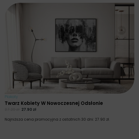
Plakaty
Twarz Kobiety W Nowoczesnej Odsłonie
37.20
zł
27.90
zł
Najniższa cena promocyjna z ostatnich 30 dni:
27.90
zł
.