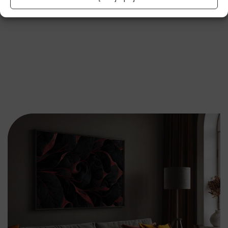
Najniższa cena promocyjna z ostatnich 30 dni:
27.90
zł
.