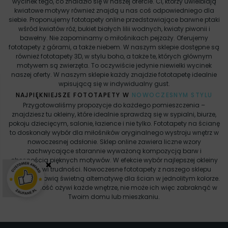
wycinek tego, co znalazło się w naszej ofercie. Ci, którzy uwielbiają
kwiatowe motywy również znajdą u nas coś odpowiedniego dla
siebie. Proponujemy fototapety online przedstawiające barwne ptaki
wśród kwiatów róż, bukiet białych lilii wodnych, kwiaty piwonii i
bawełny. Nie zapominamy o miłośnikach pejzaży. Oferujemy
fototapety z górami, a także niebem. W naszym sklepie dostępne są
również fototapety 3D, w stylu boho, a także te, których głównym
motywem są zwierzęta. To oczywiście jedynie niewielki wycinek
naszej oferty. W naszym sklepie każdy znajdzie fototapetę idealnie
wpisującą się w indywidualny gust.
NAJPIĘKNIEJSZE FOTOTAPETY W
NOWOCZESNYM STYLU
Przygotowaliśmy propozycje do każdego pomieszczenia –
znajdziesz tu okleiny, które idealnie sprawdzą się w sypialni, biurze,
pokoju dziecięcym, salonie, łazience i nie tylko. Fototapety na ścianę
to doskonały wybór dla miłośników oryginalnego wystroju wnętrz w
nowoczesnej odsłonie. Sklep online zawiera liczne wzory
zachwycające starannie wyważoną kompozycją barw i
obecnością pięknych motywów. W efekcie wybór najlepszej okleiny
×
nie sprawi trudności. Nowoczesne fototapety z naszego sklepu
online stanowią świetną alternatywę dla ścian w jednolitym kolorze.
Ich obecność ożywi każde wnętrze, nie może ich więc zabraknąć w
Twoim domu lub mieszkaniu.