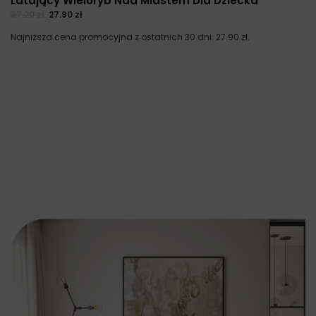
Latający Wieloryb Nad Miastem Dla Dziecka
37.20
zł
27.90
zł
Najniższa cena promocyjna z ostatnich 30 dni:
27.90
zł
.