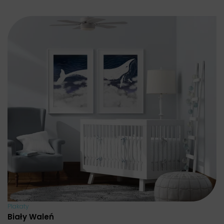
Plakaty
Biały Waleń