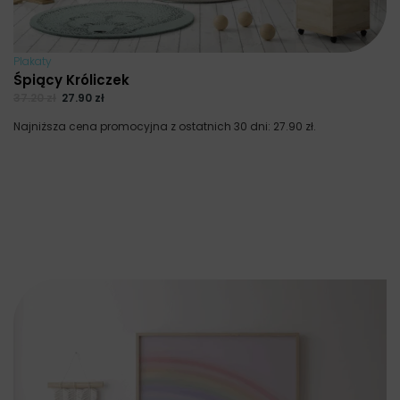
Plakaty
Śpiący Króliczek
37.20
zł
27.90
zł
Najniższa cena promocyjna z ostatnich 30 dni:
27.90
zł
.