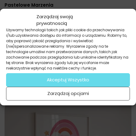
Pastelowe Marzenia
37.20
zł
27.90
zł
Zarządzaj swoją
Najniższa cena promocyjna z ostatnich 30 dni:
27.90
zł
.
prywatnoscią
Używamy technologii takich jak pliki cookie do przechowywania
i/lub uzyskiwania dostępu do informacji o urządzeniu. Robimy to,
aby poprawić jakość przeglądania i wyświetlać
(nie)spersonalizowane reklamy. Wyrażenie zgody na te
technologie umożliwi nam przetwarzanie danych, takich jak
zachowanie podczas przeglądania lub unikalne identyfikatory na
tej stronie. Brak wyrażenia zgody lub jej wycofanie może
niekorzystnie wpłynąć na niektóre cechy i funkcje.
Akceptuj Wszystko
Zarządzaj opcjami