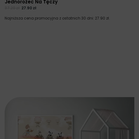
Jednorożec Na Tęczy
37.20
zł
27.90
zł
Najniższa cena promocyjna z ostatnich 30 dni:
27.90
zł
.