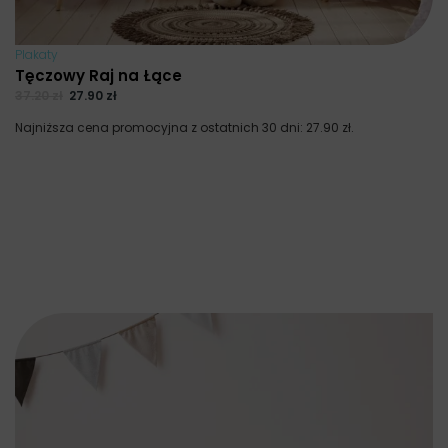
Plakaty
Tęczowy Raj na Łące
37.20
zł
27.90
zł
Najniższa cena promocyjna z ostatnich 30 dni:
27.90
zł
.