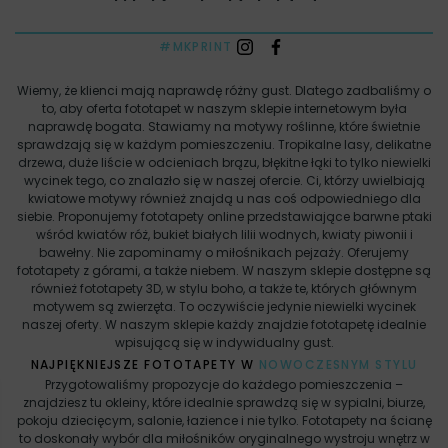
#MKPRINT
Wiemy, że klienci mają naprawdę różny gust. Dlatego zadbaliśmy o
to, aby oferta fototapet w naszym sklepie internetowym była
naprawdę bogata. Stawiamy na motywy roślinne, które świetnie
sprawdzają się w każdym pomieszczeniu. Tropikalne lasy, delikatne
drzewa, duże liście w odcieniach brązu, błękitne łąki to tylko niewielki
wycinek tego, co znalazło się w naszej ofercie. Ci, którzy uwielbiają
kwiatowe motywy również znajdą u nas coś odpowiedniego dla
siebie. Proponujemy fototapety online przedstawiające barwne ptaki
wśród kwiatów róż, bukiet białych lilii wodnych, kwiaty piwonii i
bawełny. Nie zapominamy o miłośnikach pejzaży. Oferujemy
fototapety z górami, a także niebem. W naszym sklepie dostępne są
również fototapety 3D, w stylu boho, a także te, których głównym
motywem są zwierzęta. To oczywiście jedynie niewielki wycinek
naszej oferty. W naszym sklepie każdy znajdzie fototapetę idealnie
wpisującą się w indywidualny gust.
NAJPIĘKNIEJSZE FOTOTAPETY W
NOWOCZESNYM STYLU
Przygotowaliśmy propozycje do każdego pomieszczenia –
znajdziesz tu okleiny, które idealnie sprawdzą się w sypialni, biurze,
pokoju dziecięcym, salonie, łazience i nie tylko. Fototapety na ścianę
to doskonały wybór dla miłośników oryginalnego wystroju wnętrz w