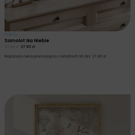
Plakaty
Samolot Na Niebie
37.20
zł
27.90
zł
Najniższa cena promocyjna z ostatnich 30 dni:
27.90
zł
.