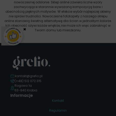
nowoczesnej odsłonie. Sklep online zawiera liczne wzory
zachwycające starannie wyważoną kompozycją barw i
obecnością pięknych motywów. W efekcie wybór najlepszej okleiny
nie sprawi trudności. Nowoczesne fototapety z naszego sklepu
online stanowią świetną alternatywę dla ścian w jednolitym kolorze.
Ich obecność ożywi każde wnętrze, nie może ich więc zabraknąć w
×
Twoim domu lub mieszkaniu.
kontakt@grefio.pl
(+48) 512 072 315
Rogowo 1a
63-840 Krobia
Informacje
Kontakt
Regulamin