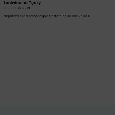
Leniwiec na Tęczy
37.20
zł
27.90
zł
Najniższa cena promocyjna z ostatnich 30 dni:
27.90
zł
.