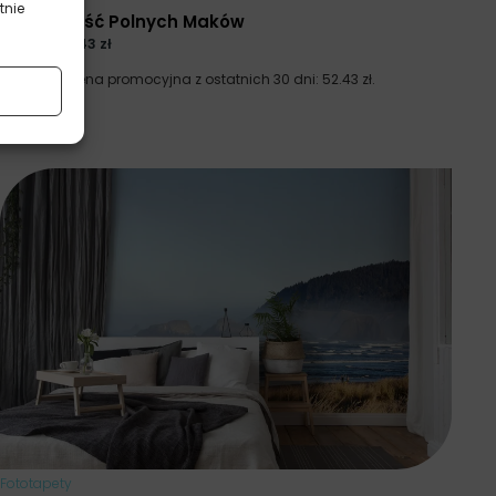
tnie
Delikatność Polnych Maków
69.91
zł
52.43
zł
Najniższa cena promocyjna z ostatnich 30 dni:
52.43
zł
.
Fototapety