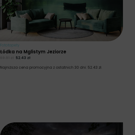
Fototapety
Łódka na Mglistym Jeziorze
69.91
zł
52.43
zł
Najniższa cena promocyjna z ostatnich 30 dni:
52.43
zł
.