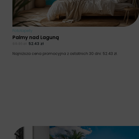
Fototapety
Palmy nad Laguną
69.91
zł
52.43
zł
Najniższa cena promocyjna z ostatnich 30 dni:
52.43
zł
.