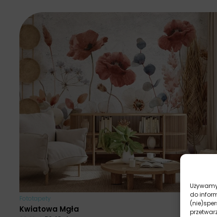
Używamy 
do infor
Fototapety
(nie)spe
Kwiatowa Mgła
przetwar