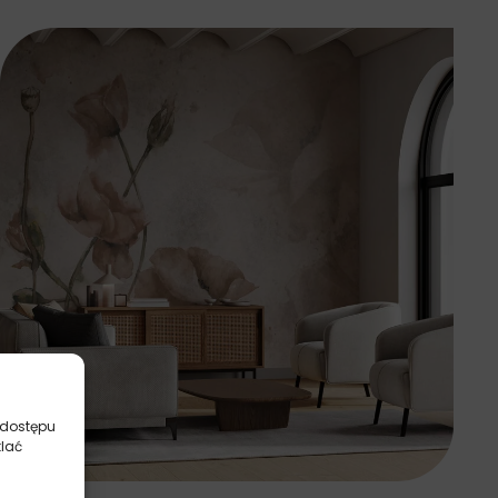
 dostępu
tlać
Fototapety