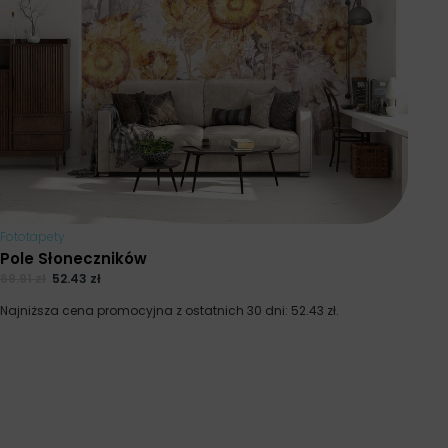
Fototapety
Pole Słoneczników
69.91
zł
52.43
zł
Najniższa cena promocyjna z ostatnich 30 dni:
52.43
zł
.