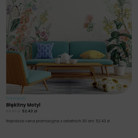
Fototapety
Błękitny Motyl
69.91
zł
52.43
zł
Najniższa cena promocyjna z ostatnich 30 dni:
52.43
zł
.