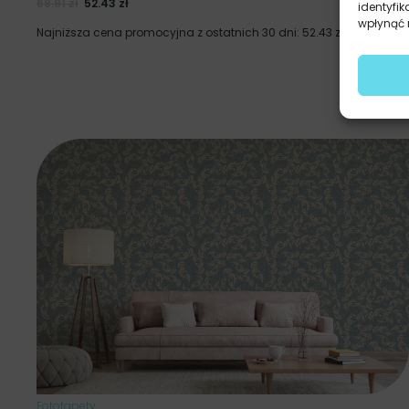
69.91
zł
52.43
zł
identyfik
wpłynąć n
Najniższa cena promocyjna z ostatnich 30 dni:
52.43
zł
.
Fototapety