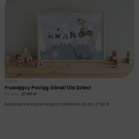
Plakaty
Fruwający Pociąg Górski Dla Dzieci
37.20
zł
27.90
zł
Najniższa cena promocyjna z ostatnich 30 dni:
27.90
zł
.