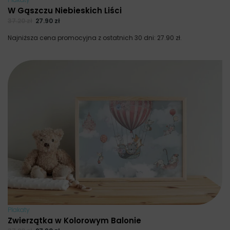
W Gąszczu Niebieskich Liści
37.20
zł
27.90
zł
Najniższa cena promocyjna z ostatnich 30 dni:
27.90
zł
.
Plakaty
Zwierzątka w Kolorowym Balonie