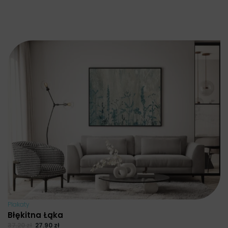
Plakaty
Błękitna Łąka
37.20
zł
27.90
zł