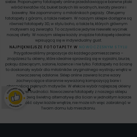
siebie. Proponujemy fototapety online przedstawiające barwne ptaki
wśród kwiatów róż, bukiet białych lilii wodnych, kwiaty piwonii i
bawełny. Nie zapominamy o miłośnikach pejzaży. Oferujemy
fototapety z górami, a także niebem. W naszym sklepie dostępne są
również fototapety 3D, w stylu boho, a także te, których głównym
motywem są zwierzęta. To oczywiście jedynie niewielki wycinek
naszej oferty. W naszym sklepie każdy znajdzie fototapetę idealnie
wpisującą się w indywidualny gust.
NAJPIĘKNIEJSZE FOTOTAPETY W
NOWOCZESNYM STYLU
Przygotowaliśmy propozycje do każdego pomieszczenia –
znajdziesz tu okleiny, które idealnie sprawdzą się w sypialni, biurze,
pokoju dziecięcym, salonie, łazience i nie tylko. Fototapety na ścianę
to doskonały wybór dla miłośników oryginalnego wystroju wnętrz w
nowoczesnej odsłonie. Sklep online zawiera liczne wzory
zachwycające starannie wyważoną kompozycją barw i
obecnością pięknych motywów. W efekcie wybór najlepszej okleiny
×
nie sprawi trudności. Nowoczesne fototapety z naszego sklepu
online stanowią świetną alternatywę dla ścian w jednolitym kolorze.
Ich obecność ożywi każde wnętrze, nie może ich więc zabraknąć w
Twoim domu lub mieszkaniu.