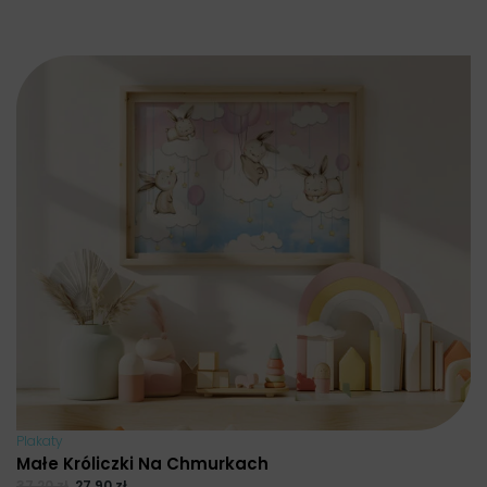
Plakaty
Małe Króliczki Na Chmurkach
37.20
zł
27.90
zł