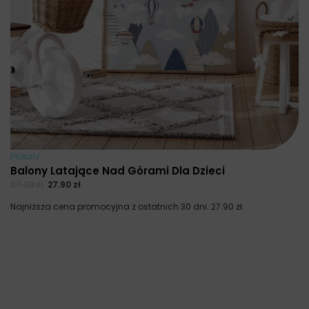
Plakaty
Balony Latające Nad Górami Dla Dzieci
37.20
zł
27.90
zł
Najniższa cena promocyjna z ostatnich 30 dni:
27.90
zł
.