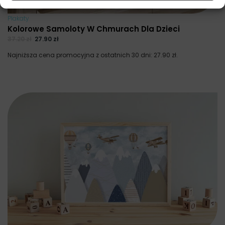
Plakaty
Kolorowe Samoloty W Chmurach Dla Dzieci
37.20
zł
27.90
zł
Najniższa cena promocyjna z ostatnich 30 dni:
27.90
zł
.