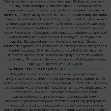
Wiemy, że klienci mają naprawdę różny gust. Dlatego zadbaliśmy o
to, aby oferta fototapet w naszym sklepie internetowym była
naprawdę bogata. Stawiamy na motywy roślinne, które świetnie
sprawdzają się w każdym pomieszczeniu. Tropikalne lasy, delikatne
drzewa, duże liście w odcieniach brązu, błękitne łąki to tylko niewielki
wycinek tego, co znalazło się w naszej ofercie. Ci, którzy uwielbiają
kwiatowe motywy również znajdą u nas coś odpowiedniego dla
siebie. Proponujemy fototapety online przedstawiające barwne ptaki
wśród kwiatów róż, bukiet białych lilii wodnych, kwiaty piwonii i
bawełny. Nie zapominamy o miłośnikach pejzaży. Oferujemy
fototapety z górami, a także niebem. W naszym sklepie dostępne są
również fototapety 3D, w stylu boho, a także te, których głównym
motywem są zwierzęta. To oczywiście jedynie niewielki wycinek
naszej oferty. W naszym sklepie każdy znajdzie fototapetę idealnie
wpisującą się w indywidualny gust.
NAJPIĘKNIEJSZE FOTOTAPETY W
NOWOCZESNYM STYLU
Przygotowaliśmy propozycje do każdego pomieszczenia –
znajdziesz tu okleiny, które idealnie sprawdzą się w sypialni, biurze,
pokoju dziecięcym, salonie, łazience i nie tylko. Fototapety na ścianę
to doskonały wybór dla miłośników oryginalnego wystroju wnętrz w
nowoczesnej odsłonie. Sklep online zawiera liczne wzory
zachwycające starannie wyważoną kompozycją barw i
obecnością pięknych motywów. W efekcie wybór najlepszej okleiny
nie sprawi trudności. Nowoczesne fototapety z naszego sklepu
online stanowią świetną alternatywę dla ścian w jednolitym kolorze.