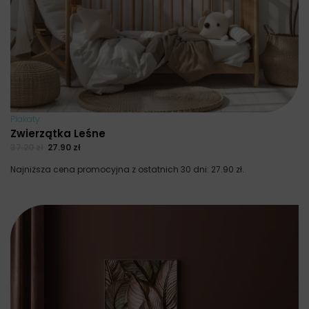
Plakaty
Zwierzątka Leśne
37.20
zł
27.90
zł
Najniższa cena promocyjna z ostatnich 30 dni:
27.90
zł
.