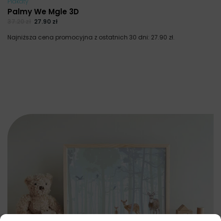
Plakaty
Palmy We Mgle 3D
37.20
zł
27.90
zł
Najniższa cena promocyjna z ostatnich 30 dni:
27.90
zł
.