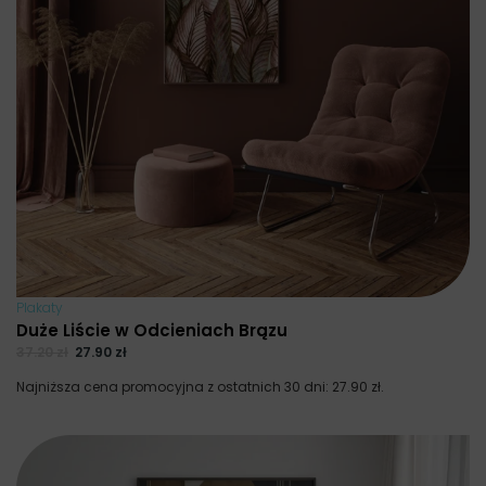
Plakaty
Duże Liście w Odcieniach Brązu
37.20
zł
27.90
zł
Najniższa cena promocyjna z ostatnich 30 dni:
27.90
zł
.