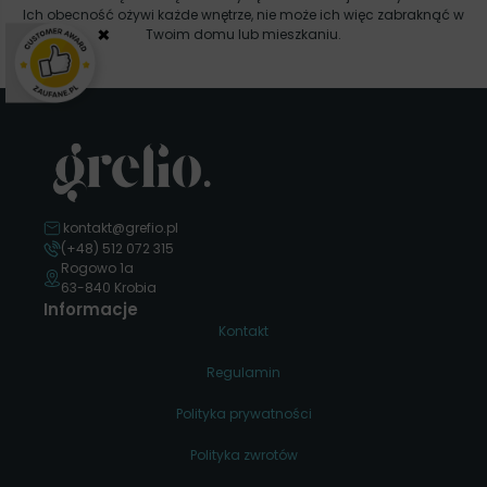
Ich obecność ożywi każde wnętrze, nie może ich więc zabraknąć w
×
Twoim domu lub mieszkaniu.
kontakt@grefio.pl
(+48) 512 072 315
Rogowo 1a
63-840 Krobia
Informacje
Kontakt
Regulamin
Polityka prywatności
Polityka zwrotów