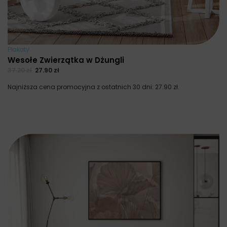
Plakaty
Wesołe Zwierzątka w Dżungli
37.20
zł
27.90
zł
Najniższa cena promocyjna z ostatnich 30 dni:
27.90
zł
.