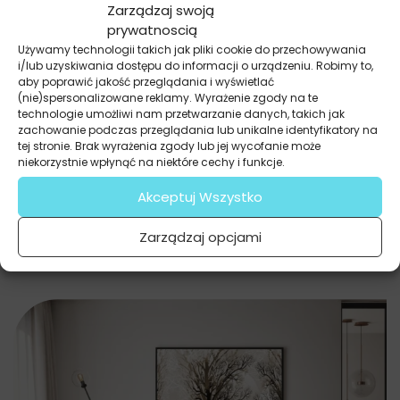
Zarządzaj swoją
prywatnoscią
Używamy technologii takich jak pliki cookie do przechowywania
Plakaty
i/lub uzyskiwania dostępu do informacji o urządzeniu. Robimy to,
Rodzina Jeleni
aby poprawić jakość przeglądania i wyświetlać
(nie)spersonalizowane reklamy. Wyrażenie zgody na te
37.20
zł
27.90
zł
technologie umożliwi nam przetwarzanie danych, takich jak
Najniższa cena promocyjna z ostatnich 30 dni:
27.90
zł
.
zachowanie podczas przeglądania lub unikalne identyfikatory na
tej stronie. Brak wyrażenia zgody lub jej wycofanie może
niekorzystnie wpłynąć na niektóre cechy i funkcje.
Akceptuj Wszystko
Zarządzaj opcjami