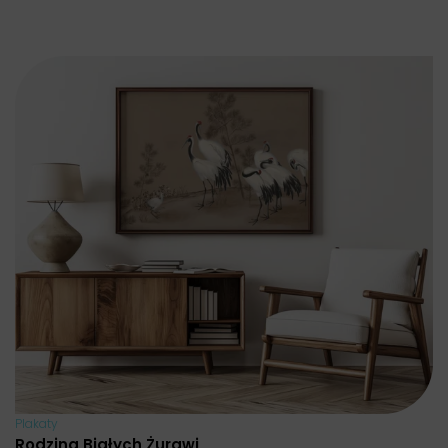
Plakaty
Rodzina Białych Żurawi