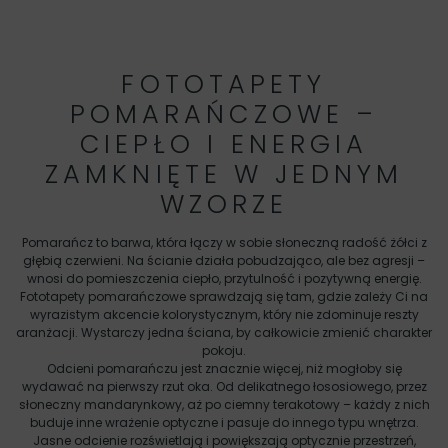
FOTOTAPETY
POMARAŃCZOWE –
CIEPŁO I ENERGIA
ZAMKNIĘTE W JEDNYM
WZORZE
Pomarańcz to barwa, która łączy w sobie słoneczną radość żółci z
głębią czerwieni. Na ścianie działa pobudzająco, ale bez agresji –
wnosi do pomieszczenia ciepło, przytulność i pozytywną energię.
Fototapety pomarańczowe sprawdzają się tam, gdzie zależy Ci na
wyrazistym akcencie kolorystycznym, który nie zdominuje reszty
aranżacji. Wystarczy jedna ściana, by całkowicie zmienić charakter
pokoju.
Odcieni pomarańczu jest znacznie więcej, niż mogłoby się
wydawać na pierwszy rzut oka. Od delikatnego łososiowego, przez
słoneczny mandarynkowy, aż po ciemny terakotowy – każdy z nich
buduje inne wrażenie optyczne i pasuje do innego typu wnętrza.
Jasne odcienie rozświetlają i powiększają optycznie przestrzeń,