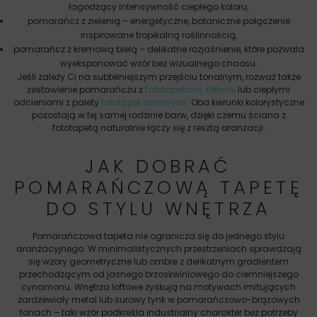
łagodzący intensywność ciepłego koloru,
pomarańcz z zielenią – energetyczne, botaniczne połączenie
inspirowane tropikalną roślinnością,
pomarańcz z kremową bielą – delikatne rozjaśnienie, które pozwala
wyeksponować wzór bez wizualnego chaosu.
Jeśli zależy Ci na subtelniejszym przejściu tonalnym, rozważ także
zestawienie pomarańczu z
fototapetami żółtymi
lub ciepłymi
odcieniami z palety
fototapet beżowych
. Oba kierunki kolorystyczne
pozostają w tej samej rodzinie barw, dzięki czemu ściana z
fototapetą naturalnie łączy się z resztą aranżacji.
JAK DOBRAĆ
POMARAŃCZOWĄ TAPETĘ
DO STYLU WNĘTRZA
Pomarańczowa tapeta nie ogranicza się do jednego stylu
aranżacyjnego. W minimalistycznych przestrzeniach sprawdzają
się wzory geometryczne lub ombre z delikatnym gradientem
przechodzącym od jasnego brzoskwiniowego do ciemniejszego
cynamonu. Wnętrza loftowe zyskują na motywach imitujących
zardzewiały metal lub surowy tynk w pomarańczowo-brązowych
tonach – taki wzór podkreśla industrialny charakter bez potrzeby