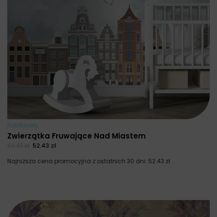
Fototapety
Zwierzątka Fruwające Nad Miastem
69.91
zł
52.43
zł
Najniższa cena promocyjna z ostatnich 30 dni:
52.43
zł
.