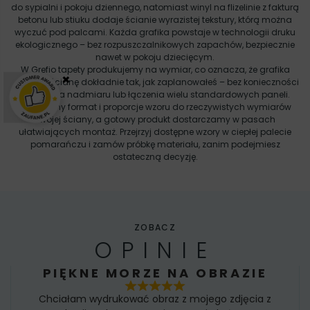
do sypialni i pokoju dziennego, natomiast winyl na flizelinie z fakturą
betonu lub stiuku dodaje ścianie wyrazistej tekstury, którą można
wyczuć pod palcami. Każda grafika powstaje w technologii druku
ekologicznego – bez rozpuszczalnikowych zapachów, bezpiecznie
nawet w pokoju dziecięcym.
W Grefio tapety produkujemy na wymiar, co oznacza, że grafika
×
pokrywa ścianę dokładnie tak, jak zaplanowałeś – bez konieczności
docinania nadmiaru lub łączenia wielu standardowych paneli.
Dobieramy format i proporcje wzoru do rzeczywistych wymiarów
Twojej ściany, a gotowy produkt dostarczamy w pasach
ułatwiających montaż. Przejrzyj dostępne wzory w ciepłej palecie
pomarańczu i zamów próbkę materiału, zanim podejmiesz
ostateczną decyzję.
ZOBACZ
OPINIE
PIĘKNE MORZE NA OBRAZIE
Chciałam wydrukować obraz z mojego zdjęcia z