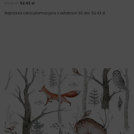
69.91
zł
52.43
zł
Najniższa cena promocyjna z ostatnich 30 dni:
52.43
zł
.