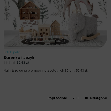
Fototapety
Sarenka i Jeżyk
69.91
zł
52.43
zł
Najniższa cena promocyjna z ostatnich 30 dni:
52.43
zł
.
Poprzednia
1
2
3
…
10
Następna