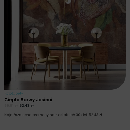
Fototapety
Ciepłe Barwy Jesieni
69.91
zł
52.43
zł
Najniższa cena promocyjna z ostatnich 30 dni:
52.43
zł
.