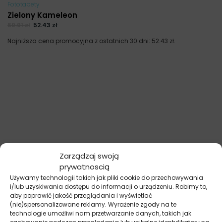
Fototapety
Zielony Kameleon
69.91
zł
52.43
zł
Najniższa cena promocyjna z ostatnich 30 dni:
52.43
zł
.
Zarządzaj swoją
prywatnoscią
Używamy technologii takich jak pliki cookie do przechowywania
i/lub uzyskiwania dostępu do informacji o urządzeniu. Robimy to,
aby poprawić jakość przeglądania i wyświetlać
(nie)spersonalizowane reklamy. Wyrażenie zgody na te
technologie umożliwi nam przetwarzanie danych, takich jak