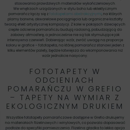
stosowania prawdziwych materiałów wykończeniowych.
We wnętrzach urządzonych w stylu boho lub eklektycznym
pomarańcz łączy się z
fototapetami abstrakcyjnymi
, na których
plamy barwne, akwarelowe pociągnięcia lub organiczne kształty
tworzą efekt artystycznej kompozycji. Z kolei w pokojach dziecięcych
ciepłe odcienie pomarańczu budują radosną, pobudzającą do
zabawy atmosferę, a jednocześnie nie są tak stymulujące jak
intensywna czerwień. Dobierając wzór, zwróć uwagę na proporcje
koloru w grafice – fototapeta, na której pomarańcz stanowi jeden z
kilku elementów palety, będzie łatwiejsza do wkomponowania niż
wzór jednolicie nasycony.
FOTOTAPETY W
ODCIENIACH
POMARAŃCZU W GREFIO
– TAPETY NA WYMIAR Z
EKOLOGICZNYM DRUKIEM
Wszystkie fototapety pomarańczowe dostępne w Grefio drukujemy
na materiałach flizelinowych i winylowych, co pozwala dopasować
podłoże do specyfiki pomieszczenia. Flizelina gładka to lekka opcja