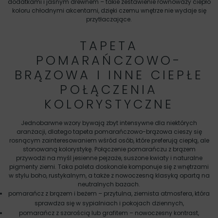
dodatkami i jasnym drewnem – takie zestawienie równoważy ciepło
koloru chłodnymi akcentami, dzięki czemu wnętrze nie wydaje się
przytłaczające.
TAPETA
POMARAŃCZOWO-
BRĄZOWA I INNE CIEPŁE
POŁĄCZENIA
KOLORYSTYCZNE
Jednobarwne wzory bywają zbyt intensywne dla niektórych
aranżacji, dlatego tapeta pomarańczowo-brązowa cieszy się
rosnącym zainteresowaniem wśród osób, które preferują ciepłą, ale
stonowaną kolorystykę. Połączenie pomarańczu z brązem
przywodzi na myśl jesienne pejzaże, suszone kwiaty i naturalne
pigmenty ziemi. Taka paleta doskonale komponuje się z wnętrzami
w stylu boho, rustykalnym, a także z nowoczesną klasyką opartą na
neutralnych bazach.
pomarańcz z brązem i beżem – przytulna, ziemista atmosfera, która
sprawdza się w sypialniach i pokojach dziennych,
pomarańcz z szarością lub grafitem – nowoczesny kontrast,