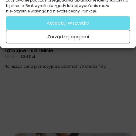
zachowanie podczas przeglądania lub unikalne identyfikatory na
tej stronie. Brak wyrażenia zgody lub jej wycofanie może
niekorzystnie wpłynąć na niektóre cechy i funkcje.
Akceptuj Wszystko
Zarządzaj opcjami
Fototapety
Latające Liski i Misie
69.91
zł
52.43
zł
Najniższa cena promocyjna z ostatnich 30 dni:
52.43
zł
.