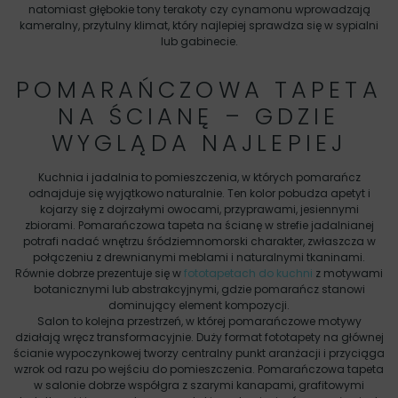
natomiast głębokie tony terakoty czy cynamonu wprowadzają
kameralny, przytulny klimat, który najlepiej sprawdza się w sypialni
lub gabinecie.
POMARAŃCZOWA TAPETA
NA ŚCIANĘ – GDZIE
WYGLĄDA NAJLEPIEJ
Kuchnia i jadalnia to pomieszczenia, w których pomarańcz
odnajduje się wyjątkowo naturalnie. Ten kolor pobudza apetyt i
kojarzy się z dojrzałymi owocami, przyprawami, jesiennymi
zbiorami. Pomarańczowa tapeta na ścianę w strefie jadalnianej
potrafi nadać wnętrzu śródziemnomorski charakter, zwłaszcza w
połączeniu z drewnianymi meblami i naturalnymi tkaninami.
Równie dobrze prezentuje się w
fototapetach do kuchni
z motywami
botanicznymi lub abstrakcyjnymi, gdzie pomarańcz stanowi
dominujący element kompozycji.
Salon to kolejna przestrzeń, w której pomarańczowe motywy
działają wręcz transformacyjnie. Duży format fototapety na głównej
ścianie wypoczynkowej tworzy centralny punkt aranżacji i przyciąga
wzrok od razu po wejściu do pomieszczenia. Pomarańczowa tapeta
w salonie dobrze współgra z szarymi kanapami, grafitowymi