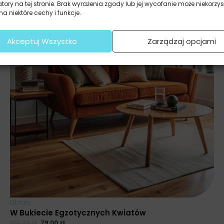
atory na tej stronie. Brak wyrażenia zgody lub jej wycofanie może niekorzys
a niektóre cechy i funkcje.
Akceptuj Wszystko
Zarządzaj opcjami
Obrazy
W Bukiecie Egzotycznych Kwiatów
105.33
zł
79.00
zł