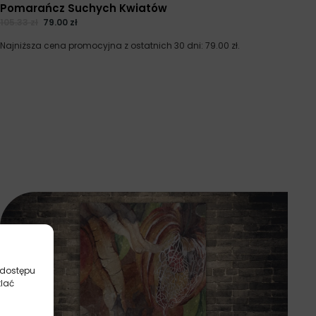
Pomarańcz Suchych Kwiatów
105.33
zł
79.00
zł
Najniższa cena promocyjna z ostatnich 30 dni:
79.00
zł
.
 dostępu
tlać