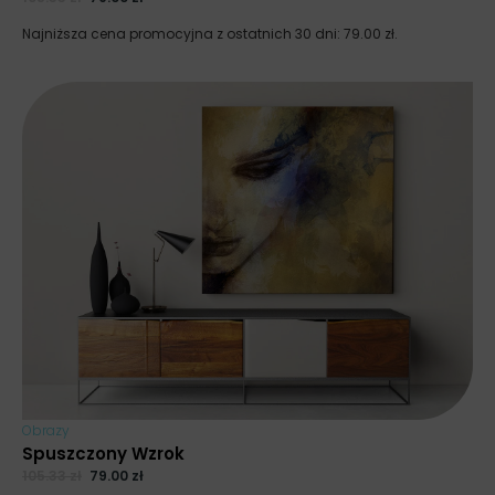
Najniższa cena promocyjna z ostatnich 30 dni:
79.00
zł
.
Obrazy
Spuszczony Wzrok
105.33
zł
79.00
zł