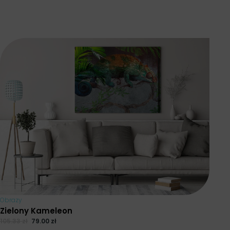
Obrazy
Zielony Kameleon
105.33
zł
79.00
zł