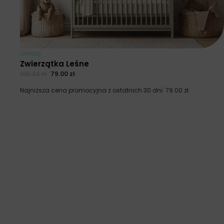
Obrazy
Zwierzątka Leśne
105.33
zł
79.00
zł
Najniższa cena promocyjna z ostatnich 30 dni:
79.00
zł
.