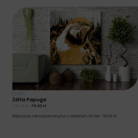
Obrazy
Żółta Papuga
105.33
zł
79.00
zł
Najniższa cena promocyjna z ostatnich 30 dni:
79.00
zł
.