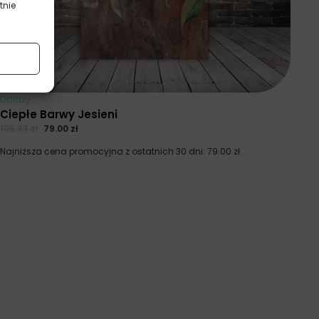
tnie
Obrazy
Ciepłe Barwy Jesieni
105.33
zł
79.00
zł
Najniższa cena promocyjna z ostatnich 30 dni:
79.00
zł
.