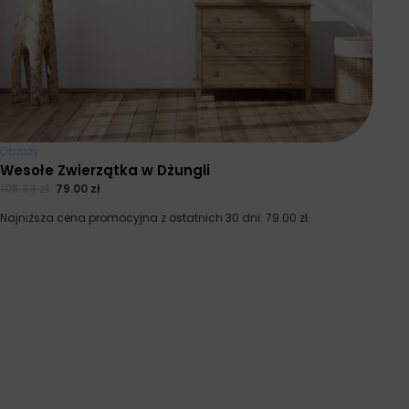
Obrazy
Wesołe Zwierzątka w Dżungli
105.33
zł
79.00
zł
Najniższa cena promocyjna z ostatnich 30 dni:
79.00
zł
.