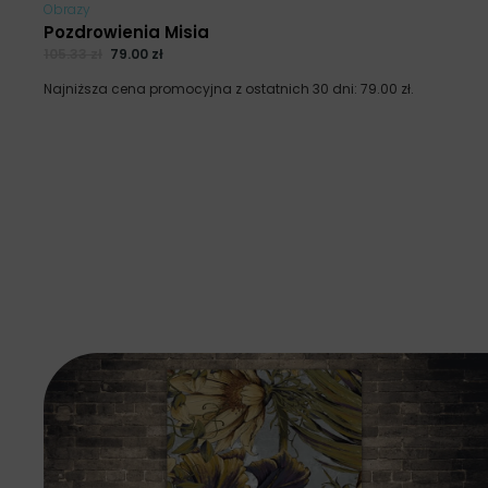
Obrazy
Pozdrowienia Misia
105.33
zł
79.00
zł
Najniższa cena promocyjna z ostatnich 30 dni:
79.00
zł
.