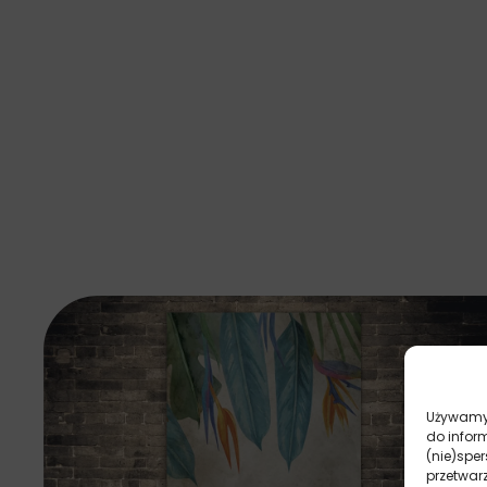
Używamy 
do infor
(nie)spe
przetwar