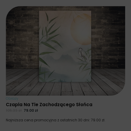
Obrazy
Czapla Na Tle Zachodzącego Słońca
105.33
zł
79.00
zł
Najniższa cena promocyjna z ostatnich 30 dni:
79.00
zł
.