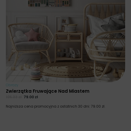
Obrazy
Zwierzątka Fruwające Nad Miastem
105.33
zł
79.00
zł
Najniższa cena promocyjna z ostatnich 30 dni:
79.00
zł
.