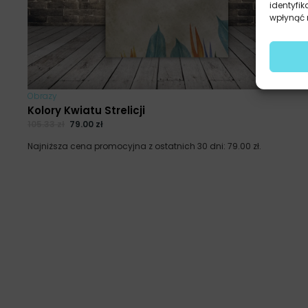
identyfik
wpłynąć n
Obrazy
Kolory Kwiatu Strelicji
105.33
zł
79.00
zł
Najniższa cena promocyjna z ostatnich 30 dni:
79.00
zł
.