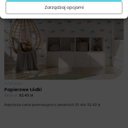
Zarządzaj opcjami
Fototapety
Papierowe Łódki
69.91
zł
52.43
zł
Najniższa cena promocyjna z ostatnich 30 dni:
52.43
zł
.