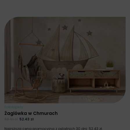
Fototapety
Żaglówka w Chmurach
69.91
zł
52.43
zł
Najniższa cena promocyjna z ostatnich 30 dni:
52.43
zł
.