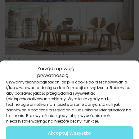
Fototapety
Latarnia i Żaglówki
Zarządzaj swoją
69.91
zł
52.43
zł
prywatnoscią
Najniższa cena promocyjna z ostatnich 30 dni:
52.43
zł
.
Używamy technologii takich jak pliki cookie do przechowywania
i/lub uzyskiwania dostępu do informacji o urządzeniu. Robimy to,
aby poprawić jakość przeglądania i wyświetlać
(nie)spersonalizowane reklamy. Wyrażenie zgody na te
technologie umożliwi nam przetwarzanie danych, takich jak
zachowanie podczas przeglądania lub unikalne identyfikatory na
tej stronie. Brak wyrażenia zgody lub jej wycofanie może
niekorzystnie wpłynąć na niektóre cechy i funkcje.
Akceptuj Wszystko