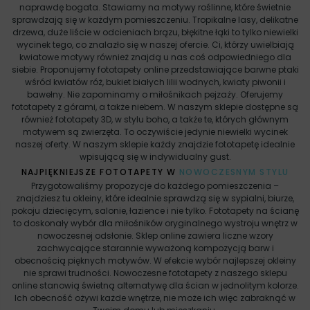
naprawdę bogata. Stawiamy na motywy roślinne, które świetnie
sprawdzają się w każdym pomieszczeniu. Tropikalne lasy, delikatne
drzewa, duże liście w odcieniach brązu, błękitne łąki to tylko niewielki
wycinek tego, co znalazło się w naszej ofercie. Ci, którzy uwielbiają
kwiatowe motywy również znajdą u nas coś odpowiedniego dla
siebie. Proponujemy fototapety online przedstawiające barwne ptaki
wśród kwiatów róż, bukiet białych lilii wodnych, kwiaty piwonii i
bawełny. Nie zapominamy o miłośnikach pejzaży. Oferujemy
fototapety z górami, a także niebem. W naszym sklepie dostępne są
również fototapety 3D, w stylu boho, a także te, których głównym
motywem są zwierzęta. To oczywiście jedynie niewielki wycinek
naszej oferty. W naszym sklepie każdy znajdzie fototapetę idealnie
wpisującą się w indywidualny gust.
NAJPIĘKNIEJSZE FOTOTAPETY W
NOWOCZESNYM STYLU
Przygotowaliśmy propozycje do każdego pomieszczenia –
znajdziesz tu okleiny, które idealnie sprawdzą się w sypialni, biurze,
pokoju dziecięcym, salonie, łazience i nie tylko. Fototapety na ścianę
to doskonały wybór dla miłośników oryginalnego wystroju wnętrz w
nowoczesnej odsłonie. Sklep online zawiera liczne wzory
zachwycające starannie wyważoną kompozycją barw i
obecnością pięknych motywów. W efekcie wybór najlepszej okleiny
nie sprawi trudności. Nowoczesne fototapety z naszego sklepu
online stanowią świetną alternatywę dla ścian w jednolitym kolorze.
Ich obecność ożywi każde wnętrze, nie może ich więc zabraknąć w