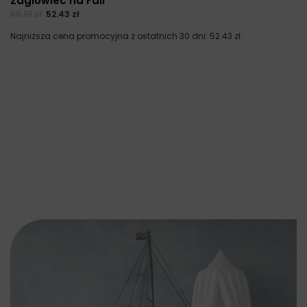
Żaglowiec na Fali
69.91
zł
52.43
zł
Najniższa cena promocyjna z ostatnich 30 dni:
52.43
zł
.