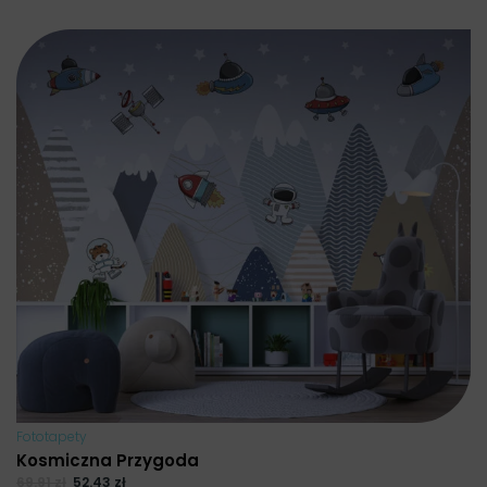
Fototapety
Kosmiczna Przygoda
69.91
zł
52.43
zł