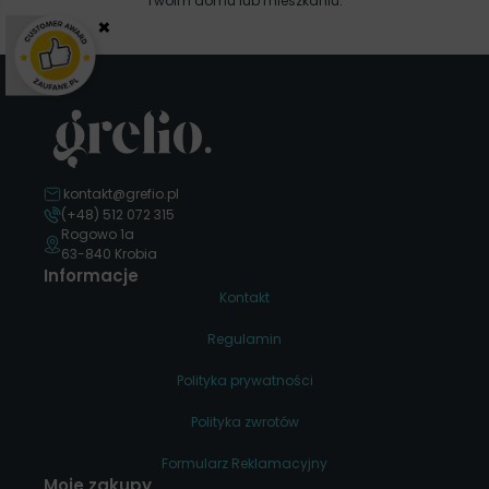
Twoim domu lub mieszkaniu.
×
kontakt@grefio.pl
(+48) 512 072 315
Rogowo 1a
63-840 Krobia
Informacje
Kontakt
Regulamin
Polityka prywatności
Polityka zwrotów
Formularz Reklamacyjny
Moje zakupy