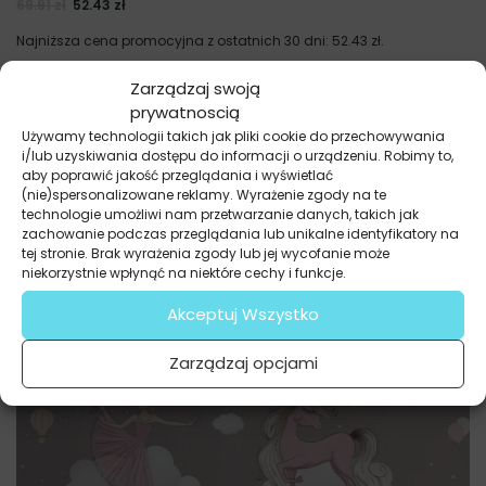
69.91
zł
52.43
zł
Najniższa cena promocyjna z ostatnich 30 dni:
52.43
zł
.
Zarządzaj swoją
prywatnoscią
Używamy technologii takich jak pliki cookie do przechowywania
i/lub uzyskiwania dostępu do informacji o urządzeniu. Robimy to,
aby poprawić jakość przeglądania i wyświetlać
(nie)spersonalizowane reklamy. Wyrażenie zgody na te
technologie umożliwi nam przetwarzanie danych, takich jak
zachowanie podczas przeglądania lub unikalne identyfikatory na
tej stronie. Brak wyrażenia zgody lub jej wycofanie może
niekorzystnie wpłynąć na niektóre cechy i funkcje.
Akceptuj Wszystko
Zarządzaj opcjami