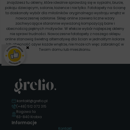
znajdziesz tu okleiny, które idealnie sprawdzą się w sypialni, biurze,
pokoju dziecięcym, salonie, łazience i nie tylko. Fototapety na ścianę
to doskonały wybór dla miłośników oryginalnego wystroju wnętrz w
nowoczesnej odsłonie. Sklep online zawiera liczne wzory
zachwycające starannie wyważoną kompozycją barw i
obecnością pięknych motywów. W efekcie wybór najlepszej okleiny
nie sprawi trudności. Nowoczesne fototapety z naszego sklepu
online stanowią świetną alternatywę dla ścian w jednolitym kolorze.
Ich obecność ożywi każde wnętrze, nie może ich więc zabraknąć w
×
Twoim domu lub mieszkaniu.
kontakt@grefio.pl
(+48) 512 072 315
Rogowo 1a
63-840 Krobia
Informacje
Kontakt