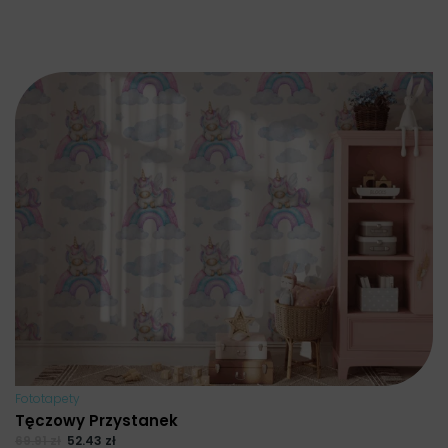
Fototapety
Tęczowy Przystanek
69.91
zł
52.43
zł