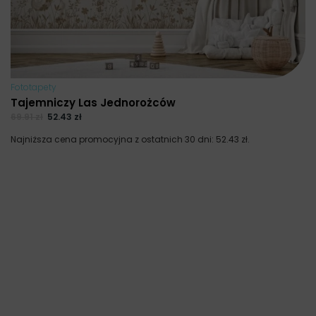
Fototapety
Tajemniczy Las Jednorożców
69.91
zł
52.43
zł
Najniższa cena promocyjna z ostatnich 30 dni:
52.43
zł
.