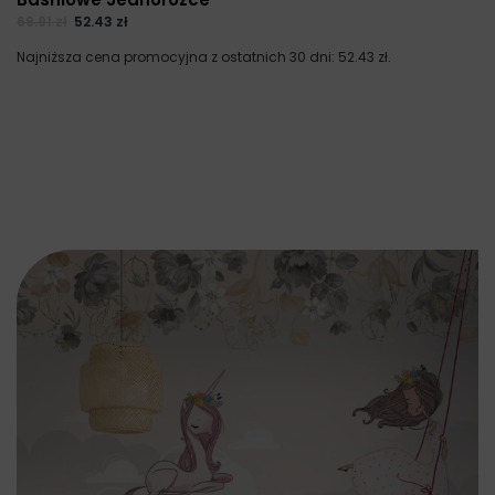
69.91
zł
52.43
zł
Najniższa cena promocyjna z ostatnich 30 dni:
52.43
zł
.