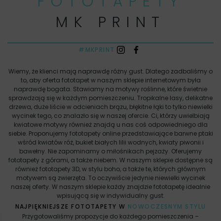
FOTOTAPETY
MK PRINT
#MKPRINT
Wiemy, że klienci mają naprawdę różny gust. Dlatego zadbaliśmy o
to, aby oferta fototapet w naszym sklepie internetowym była
naprawdę bogata. Stawiamy na motywy roślinne, które świetnie
sprawdzają się w każdym pomieszczeniu. Tropikalne lasy, delikatne
drzewa, duże liście w odcieniach brązu, błękitne łąki to tylko niewielki
wycinek tego, co znalazło się w naszej ofercie. Ci, którzy uwielbiają
kwiatowe motywy również znajdą u nas coś odpowiedniego dla
siebie. Proponujemy fototapety online przedstawiające barwne ptaki
wśród kwiatów róż, bukiet białych lilii wodnych, kwiaty piwonii i
bawełny. Nie zapominamy o miłośnikach pejzaży. Oferujemy
fototapety z górami, a także niebem. W naszym sklepie dostępne są
również fototapety 3D, w stylu boho, a także te, których głównym
motywem są zwierzęta. To oczywiście jedynie niewielki wycinek
naszej oferty. W naszym sklepie każdy znajdzie fototapetę idealnie
wpisującą się w indywidualny gust.
NAJPIĘKNIEJSZE FOTOTAPETY W
NOWOCZESNYM STYLU
Przygotowaliśmy propozycje do każdego pomieszczenia –