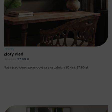
Plakaty
Złoty Pień
37.20
zł
27.90
zł
Najniższa cena promocyjna z ostatnich 30 dni:
27.90
zł
.