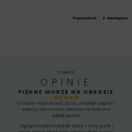
Poprzednia
1
2
Następna
ZOBACZ
OPINIE
PIĘKNE MORZE NA OBRAZIE
Chciałam wydrukować obraz z mojego zdjęcia z
wakacji nad morzem. Niestety nie było ono
dobrej jakości.
Zaproponowali mi jednak wybór z bazy grafik i
mam prawie identyczny obraz w dużo lepszej