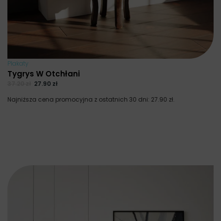
Plakaty
Tygrys W Otchłani
37.20
zł
27.90
zł
Najniższa cena promocyjna z ostatnich 30 dni:
27.90
zł
.