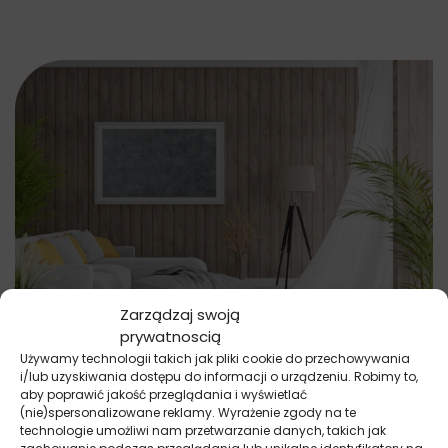
Zarządzaj swoją
prywatnoscią
Używamy technologii takich jak pliki cookie do przechowywania
Plakaty
i/lub uzyskiwania dostępu do informacji o urządzeniu. Robimy to,
Przecierany Beton
aby poprawić jakość przeglądania i wyświetlać
37.20
zł
27.90
zł
(nie)spersonalizowane reklamy. Wyrażenie zgody na te
technologie umożliwi nam przetwarzanie danych, takich jak
Najniższa cena promocyjna z ostatnich 30 dni:
27.90
zł
.