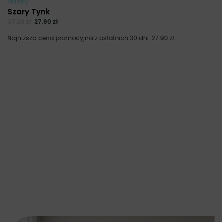
Plakaty
Szary Tynk
37.20
zł
27.90
zł
Najniższa cena promocyjna z ostatnich 30 dni:
27.90
zł
.