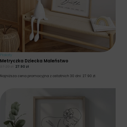
Plakaty
Metryczka Dziecka Maleństwo
37.20
zł
27.90
zł
Najniższa cena promocyjna z ostatnich 30 dni:
27.90
zł
.