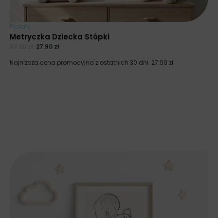
Plakaty
Metryczka Dziecka Stópki
37.20
zł
27.90
zł
Najniższa cena promocyjna z ostatnich 30 dni:
27.90
zł
.