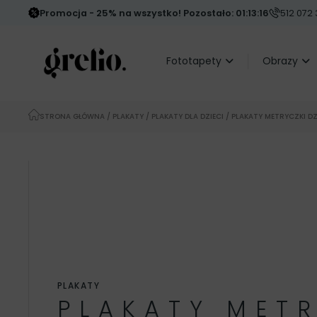
Promocja - 25% na wszystko! Pozostało: 01:13:15
512 072 
Fototapety
Obrazy
STRONA GŁÓWNA
/
PLAKATY
/
PLAKATY DLA DZIECI
/ PLAKATY METRYCZKI DZ
PLAKATY
PLAKATY MET