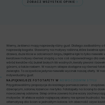
ZOBACZ WSZYSTKIE OPINIE
Wiemy, że klienci mają naprawdę różny gust. Dlatego zadbaliśmy o t
naprawdę bogata. Stawiamy na motywy roślinne, które świetnie spra
drzewa, duże liście w odcieniach brązu, błękitne łąki to tylko niewielki 
kwiatowe motywy również znajdą u nas coś odpowiedniego dla siebi
wśród kwiatów róż, bukiet białych lilii wodnych, kwiaty piwonii i ba
górami, a także niebem. W naszym sklepie dostępne są również fotot
zwierzęta. To oczywiście jedynie niewielki wycinek naszej oferty. W n
indywidualny gust.
NAJPIĘKNIEJSZE FOTOTAPETY W
NOWOCZESNYM STYLU
Przygotowaliśmy propozycje do każdego pomieszczenia – znajdziesz tu 
dziecięcym, salonie, łazience i nie tylko. Fototapety na ścianę to d
nowoczesnej odsłonie. Sklep online zawiera liczne wzory zachwyca
motywów. W efekcie wybór najlepszej okleiny nie sprawi trudności. 
alternatywę dla ścian w jednolitym kolorze. Ich obecność ożywi ka