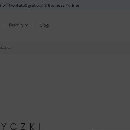
315
kontakt@grefio.pl
Business Partner
Plakaty
Blog
IECIĘCE
RYCZKI