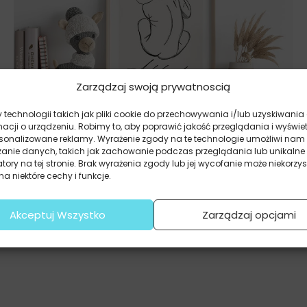
Zarządzaj swoją prywatnoscią
technologii takich jak pliki cookie do przechowywania i/lub uzyskiwania
Plakaty
macji o urządzeniu. Robimy to, aby poprawić jakość przeglądania i wyświe
Metryczka Dziecka Narodziny
rsonalizowane reklamy. Wyrażenie zgody na te technologie umożliwi nam
37.20
zł
27.90
zł
zanie danych, takich jak zachowanie podczas przeglądania lub unikalne
atory na tej stronie. Brak wyrażenia zgody lub jej wycofanie może niekorzys
Najniższa cena promocyjna z ostatnich 30 dni:
27.90
zł
.
a niektóre cechy i funkcje.
Akceptuj Wszystko
Zarządzaj opcjami