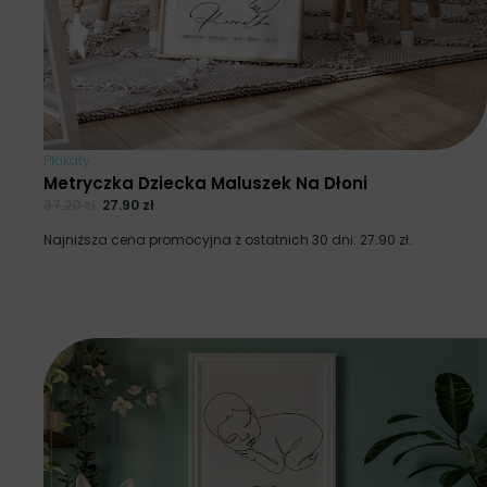
Plakaty
Metryczka Dziecka Maluszek Na Dłoni
37.20
zł
27.90
zł
Najniższa cena promocyjna z ostatnich 30 dni:
27.90
zł
.