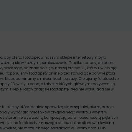
o, aby oferta fototapet w naszym sklepie internetowym była
wdzają się w każdym pomieszczeniu. Tropikalne lasy, delikatne
wycinek tego, co znalazło się w naszej ofercie. Ci, którzy uwielbiają
e. Proponujemy fototapety online przedstawiające barwne ptaki
wełny. Nie zapominamy o miłośnikach pejzaży. Oferujemy fototapety z
apety 3D, w stylu boho, a także te, których głównym motywem są
aszym sklepie każdy znajdzie fototapetę idealnie wpisującą się w
okleiny, które idealnie sprawdzą się w sypialni, biurze, pokoju
oskonały wybór dla miłośników oryginalnego wystroju wnętrz w
jące starannie wyważoną kompozycją barw i obecnością pięknych
Nowoczesne fototapety z naszego sklepu online stanowią świetną
żde wnętrze, nie może ich więc zabraknąć w Twoim domu lub