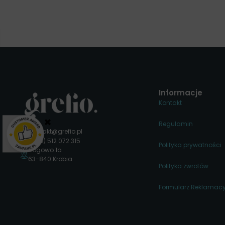
Informacje
Kontakt
×
Regulamin
kontakt@grefio.pl
(+48) 512 072 315
Polityka prywatności
Rogowo 1a
63-840 Krobia
Polityka zwrotów
Formularz Reklamacy