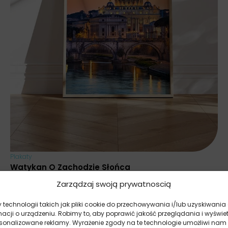
Plakaty
Watykan O Zachodzie Słońca
37.20
zł
27.90
zł
Zarządzaj swoją prywatnoscią
Najniższa cena promocyjna z ostatnich 30 dni:
27.90
zł
.
technologii takich jak pliki cookie do przechowywania i/lub uzyskiwania
macji o urządzeniu. Robimy to, aby poprawić jakość przeglądania i wyświe
rsonalizowane reklamy. Wyrażenie zgody na te technologie umożliwi nam