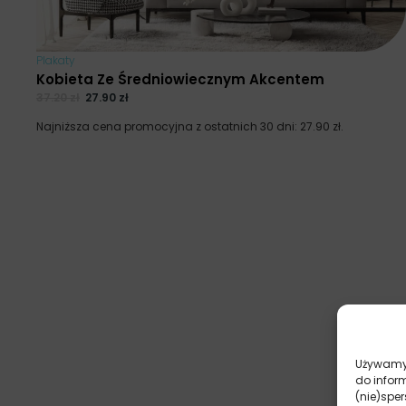
Plakaty
Kobieta Ze Średniowiecznym Akcentem
37.20
zł
27.90
zł
Najniższa cena promocyjna z ostatnich 30 dni:
27.90
zł
.
Używamy 
do infor
(nie)spe