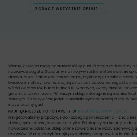
ZOBACZ WSZYSTKIE OPINIE
Wiemy, że klienci mają naprawdę różny gust. Dlatego zadbaliśmy o t
naprawdę bogata. Stawiamy na motywy roślinne, które świetnie spra
drzewa, duże liście w odcieniach brązu, błękitne łąki to tylko niewielki 
kwiatowe motywy również znajdą u nas coś odpowiedniego dla siebi
wśród kwiatów róż, bukiet białych lilii wodnych, kwiaty piwonii i ba
górami, a także niebem. W naszym sklepie dostępne są również fotot
zwierzęta. To oczywiście jedynie niewielki wycinek naszej oferty. W n
indywidualny gust.
NAJPIĘKNIEJSZE FOTOTAPETY W
NOWOCZESNYM STYLU
Przygotowaliśmy propozycje do każdego pomieszczenia – znajdziesz tu 
dziecięcym, salonie, łazience i nie tylko. Fototapety na ścianę to d
nowoczesnej odsłonie. Sklep online zawiera liczne wzory zachwyca
motywów. W efekcie wybór najlepszej okleiny nie sprawi trudności. 