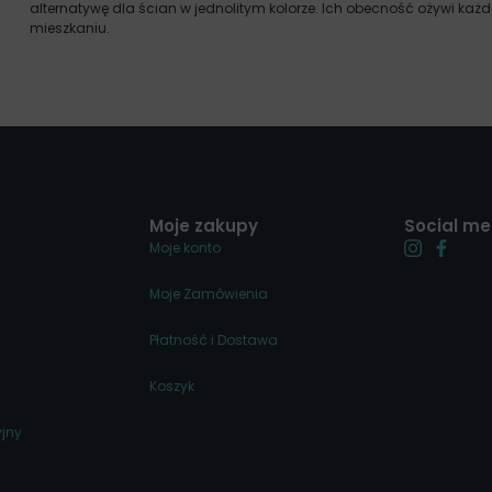
alternatywę dla ścian w jednolitym kolorze. Ich obecność ożywi ka
mieszkaniu.
Moje zakupy
Social me
Moje konto
Moje Zamówienia
Płatność i Dostawa
Koszyk
jny