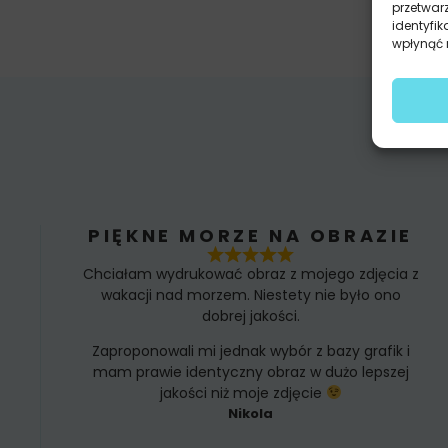
przetwar
identyfik
wpłynąć n
PIĘKNE MORZE NA OBRAZIE
Chciałam wydrukować obraz z mojego zdjęcia z
wakacji nad morzem. Niestety nie było ono
dobrej jakości.
Zaproponowali mi jednak wybór z bazy grafik i
mam prawie identyczny obraz w dużo lepszej
jakości niż moje zdjęcie
Nikola