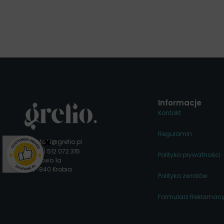
Informacje
Kontakt
Regulamin
×
kontakt@grefio.pl
(+48) 512 072 315
Polityka prywatności
Rogowo 1a
63-840 Krobia
Polityka zwrotów
Formularz Reklamacy