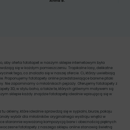
Anna B.
o, aby oferta fototapet w naszym sklepie internetowym była
wdzają się w każdym pomieszczeniu. Tropikalne lasy, delikatne
wycinek tego, co znalazło się w naszej ofercie. Ci, którzy uwielbiają
e. Proponujemy fototapety online przedstawiające barwne ptaki
wełny. Nie zapominamy o miłośnikach pejzaży. Oferujemy fototapety z
apety 3D, w stylu boho, a także te, których głównym motywem są
aszym sklepie każdy znajdzie fototapetę idealnie wpisującą się w
okleiny, które idealnie sprawdzą się w sypialni, biurze, pokoju
oskonały wybór dla miłośników oryginalnego wystroju wnętrz w
jące starannie wyważoną kompozycją barw i obecnością pięknych
Nowoczesne fototapety z naszego sklepu online stanowią świetną