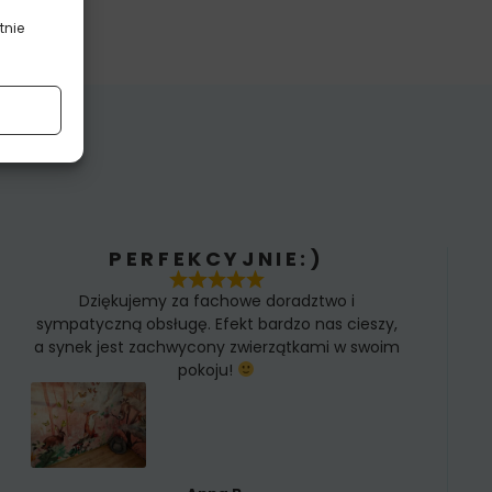
tnie
PERFEKCYJNIE:)
Dziękujemy za fachowe doradztwo i
sympatyczną obsługę. Efekt bardzo nas cieszy,
a synek jest zachwycony zwierzątkami w swoim
pokoju!