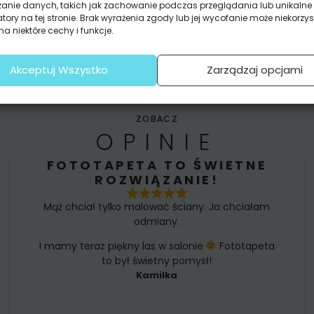
zanie danych, takich jak zachowanie podczas przeglądania lub unikalne
atory na tej stronie. Brak wyrażenia zgody lub jej wycofanie może niekorzys
a niektóre cechy i funkcje.
Akceptuj Wszystko
Zarządzaj opcjami
ZOBACZ
OPINIE
FOTOTAPETA TO ŚWIETNE
ROZWIĄZANIE!
Mąż chciał tylko malować ściany. Ja chciałam
odmiany.
I mamy teraz piękny las w salonie
Fototapeta
to był świetny pomysł!
Kamilka