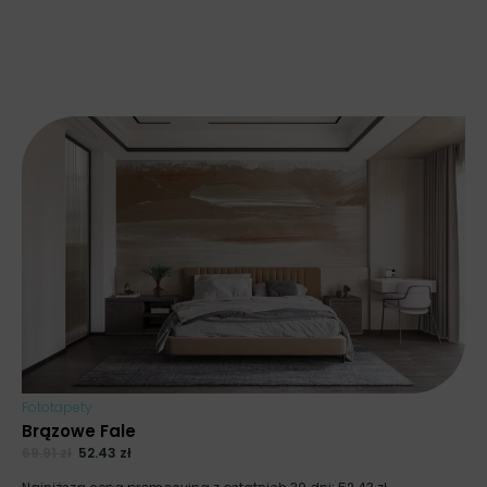
Fototapety
Brązowe Fale
69.91
zł
52.43
zł