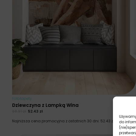
Fototapety
Dziewczyna z Lampką Wina
69.91
zł
52.43
zł
Używamy 
Najniższa cena promocyjna z ostatnich 30 dni:
52.43
zł
.
do infor
(nie)spe
przetwar