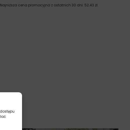
Najniższa cena promocyjna z ostatnich 30 dni:
52.43
zł
.
 dostępu
tlać