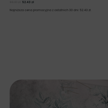
69.91
zł
52.43
zł
Najniższa cena promocyjna z ostatnich 30 dni:
52.43
zł
.