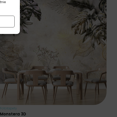
tnie
Fototapety
Monstera 3D