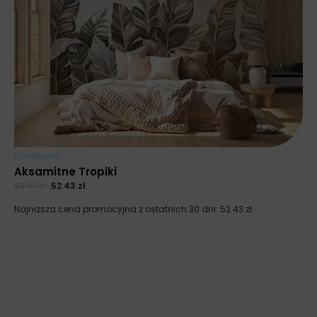
Fototapety
Aksamitne Tropiki
69.91
zł
52.43
zł
Najniższa cena promocyjna z ostatnich 30 dni:
52.43
zł
.