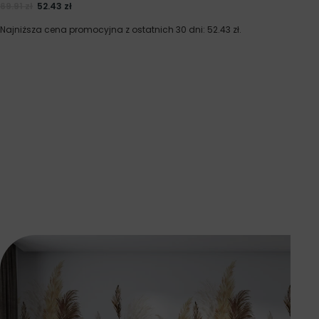
69.91
zł
52.43
zł
Najniższa cena promocyjna z ostatnich 30 dni:
52.43
zł
.