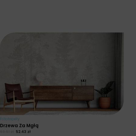
Fototapety
Drzewa Za Mgłą
69.91
zł
52.43
zł