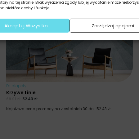
atory na tej stronie. Brak wyrażenia zgody lub jej wycofanie może niekorzys
a niektóre cechy i funkcje.
Akceptuj Wszystko
Zarządzaj opcjami
Fototapety
Krzywe Linie
69.91
zł
52.43
zł
Najniższa cena promocyjna z ostatnich 30 dni:
52.43
zł
.