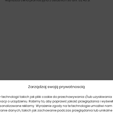
Najniższa cena promocyjna z ostatnich 30 dni:
52.43
zł
.
Zarządzaj swoją prywatnoscią
technologii takich jak pliki cookie do przechowywania i/lub uzyskiwania
macji o urządzeniu. Robimy to, aby poprawić jakość przeglądania i wyświe
rsonalizowane reklamy. Wyrażenie zgody na te technologie umożliwi nam
zanie danych, takich jak zachowanie podczas przeglądania lub unikalne