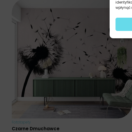
identyfik
wpłynąć n
Fototapety
Czarne Dmuchawce