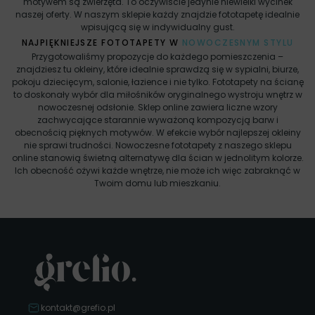
motywem są zwierzęta. To oczywiście jedynie niewielki wycinek
naszej oferty. W naszym sklepie każdy znajdzie fototapetę idealnie
wpisującą się w indywidualny gust.
NAJPIĘKNIEJSZE FOTOTAPETY W
NOWOCZESNYM STYLU
Przygotowaliśmy propozycje do każdego pomieszczenia –
znajdziesz tu okleiny, które idealnie sprawdzą się w sypialni, biurze,
pokoju dziecięcym, salonie, łazience i nie tylko. Fototapety na ścianę
to doskonały wybór dla miłośników oryginalnego wystroju wnętrz w
nowoczesnej odsłonie. Sklep online zawiera liczne wzory
zachwycające starannie wyważoną kompozycją barw i
obecnością pięknych motywów. W efekcie wybór najlepszej okleiny
nie sprawi trudności. Nowoczesne fototapety z naszego sklepu
online stanowią świetną alternatywę dla ścian w jednolitym kolorze.
Ich obecność ożywi każde wnętrze, nie może ich więc zabraknąć w
Twoim domu lub mieszkaniu.
kontakt@grefio.pl