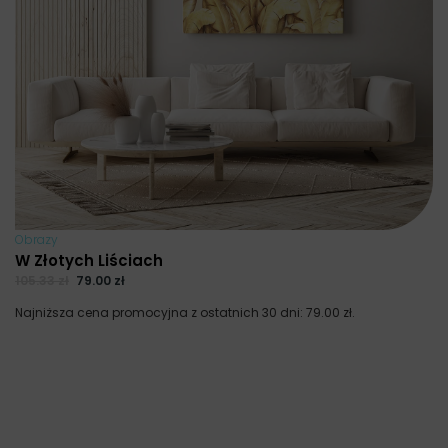
Obrazy
W Złotych Liściach
105.33
zł
79.00
zł
Najniższa cena promocyjna z ostatnich 30 dni:
79.00
zł
.