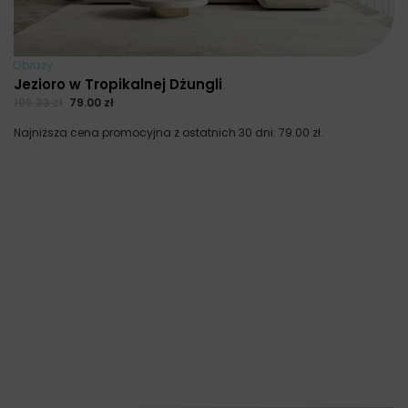
Obrazy
Jezioro w Tropikalnej Dżungli
105.33
zł
79.00
zł
Najniższa cena promocyjna z ostatnich 30 dni:
79.00
zł
.