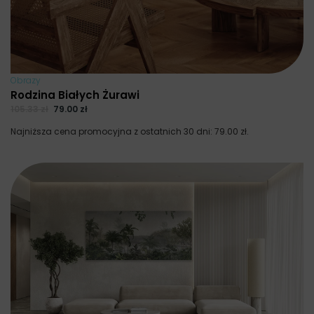
Obrazy
Rodzina Białych Żurawi
105.33
zł
79.00
zł
Najniższa cena promocyjna z ostatnich 30 dni:
79.00
zł
.