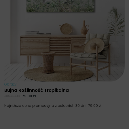
Obrazy
Bujna Roślinność Tropikalna
105.33
zł
79.00
zł
Najniższa cena promocyjna z ostatnich 30 dni:
79.00
zł
.