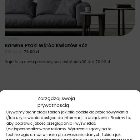
Obrazy
Barwne Ptaki Wśród Kwiatów Róż
105.33
zł
79.00
zł
Najniższa cena promocyjna z ostatnich 30 dni:
79.00
zł
.
Zarządzaj swoją
prywatnoscią
Używamy technologii takich jak pliki cookie do przechowywania
i/lub uzyskiwania dostępu do informacji o urządzeniu. Robimy to,
aby poprawić jakość przeglądania i wyświetlać
(nie)spersonalizowane reklamy. Wyrażenie zgody na te
technologie umożliwi nam przetwarzanie danych, takich jak