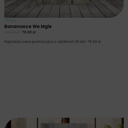
Obrazy
Bananowce We Mgle
105.33
zł
79.00
zł
Najniższa cena promocyjna z ostatnich 30 dni:
79.00
zł
.