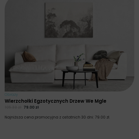
Obrazy
Wierzchołki Egzotycznych Drzew We Mgle
105.33
zł
79.00
zł
Najniższa cena promocyjna z ostatnich 30 dni:
79.00
zł
.