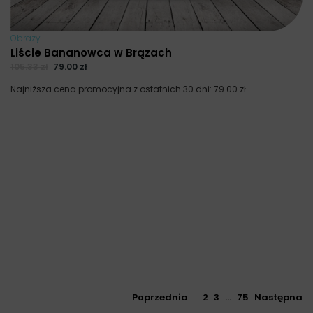
Obrazy
Liście Bananowca w Brązach
105.33
zł
79.00
zł
Najniższa cena promocyjna z ostatnich 30 dni:
79.00
zł
.
Poprzednia
1
2
3
…
75
Następna