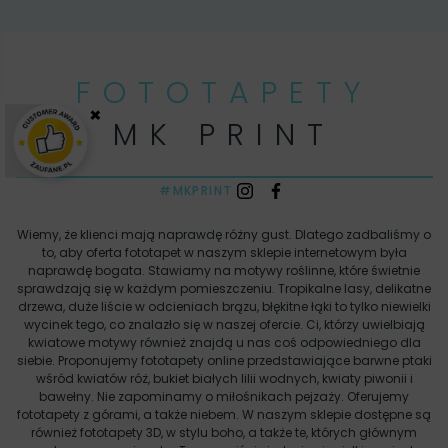
FOTOTAPETY
×
MK PRINT
#MKPRINT
Wiemy, że klienci mają naprawdę różny gust. Dlatego zadbaliśmy o
to, aby oferta fototapet w naszym sklepie internetowym była
naprawdę bogata. Stawiamy na motywy roślinne, które świetnie
sprawdzają się w każdym pomieszczeniu. Tropikalne lasy, delikatne
drzewa, duże liście w odcieniach brązu, błękitne łąki to tylko niewielki
wycinek tego, co znalazło się w naszej ofercie. Ci, którzy uwielbiają
kwiatowe motywy również znajdą u nas coś odpowiedniego dla
siebie. Proponujemy fototapety online przedstawiające barwne ptaki
wśród kwiatów róż, bukiet białych lilii wodnych, kwiaty piwonii i
bawełny. Nie zapominamy o miłośnikach pejzaży. Oferujemy
fototapety z górami, a także niebem. W naszym sklepie dostępne są
również fototapety 3D, w stylu boho, a także te, których głównym