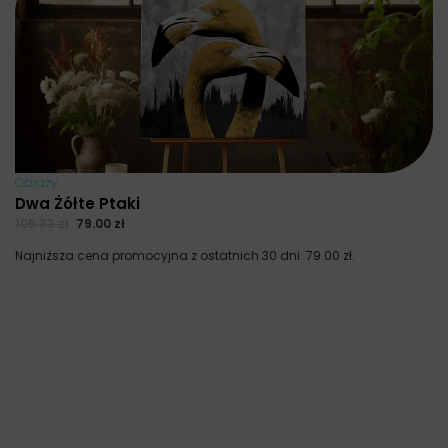
Obrazy
Dwa Żółte Ptaki
105.33
zł
79.00
zł
Najniższa cena promocyjna z ostatnich 30 dni:
79.00
zł
.