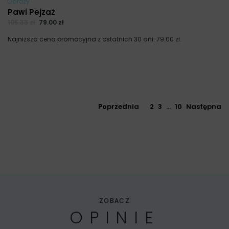
Obrazy
Pawi Pejzaż
105.33
zł
79.00
zł
Najniższa cena promocyjna z ostatnich 30 dni:
79.00
zł
.
Poprzednia
1
2
3
…
10
Następna
ZOBACZ
OPINIE