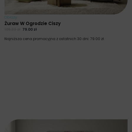
Obrazy
Żuraw W Ogrodzie Ciszy
105.33
zł
79.00
zł
Najniższa cena promocyjna z ostatnich 30 dni:
79.00
zł
.