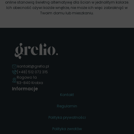
online stanowią świetną alternatywę dla ścian w jednolitym kolorze.
Ich obecność ożywi każde wnętrze, nie może ich więc zabraknąć w
Twoim domu lub mieszkaniu.
kontakt@grefio.pl
(+48) 512 072 315
Rogowo 1a
63-840 Krobia
Informacje
Kontakt
Regulamin
Polityka prywatności
Polityka zwrotów