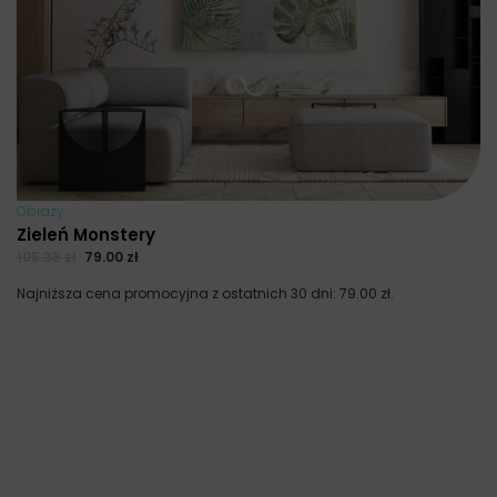
Obrazy
Zieleń Monstery
105.33
zł
79.00
zł
Najniższa cena promocyjna z ostatnich 30 dni:
79.00
zł
.