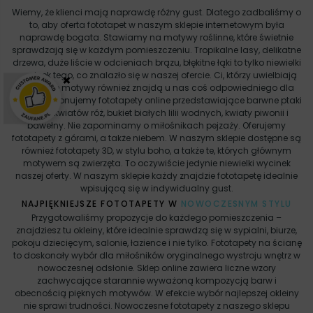
Wiemy, że klienci mają naprawdę różny gust. Dlatego zadbaliśmy o
to, aby oferta fototapet w naszym sklepie internetowym była
naprawdę bogata. Stawiamy na motywy roślinne, które świetnie
sprawdzają się w każdym pomieszczeniu. Tropikalne lasy, delikatne
drzewa, duże liście w odcieniach brązu, błękitne łąki to tylko niewielki
wycinek tego, co znalazło się w naszej ofercie. Ci, którzy uwielbiają
×
kwiatowe motywy również znajdą u nas coś odpowiedniego dla
siebie. Proponujemy fototapety online przedstawiające barwne ptaki
wśród kwiatów róż, bukiet białych lilii wodnych, kwiaty piwonii i
bawełny. Nie zapominamy o miłośnikach pejzaży. Oferujemy
fototapety z górami, a także niebem. W naszym sklepie dostępne są
również fototapety 3D, w stylu boho, a także te, których głównym
motywem są zwierzęta. To oczywiście jedynie niewielki wycinek
naszej oferty. W naszym sklepie każdy znajdzie fototapetę idealnie
wpisującą się w indywidualny gust.
NAJPIĘKNIEJSZE FOTOTAPETY W
NOWOCZESNYM STYLU
Przygotowaliśmy propozycje do każdego pomieszczenia –
znajdziesz tu okleiny, które idealnie sprawdzą się w sypialni, biurze,
pokoju dziecięcym, salonie, łazience i nie tylko. Fototapety na ścianę
to doskonały wybór dla miłośników oryginalnego wystroju wnętrz w
nowoczesnej odsłonie. Sklep online zawiera liczne wzory
zachwycające starannie wyważoną kompozycją barw i
obecnością pięknych motywów. W efekcie wybór najlepszej okleiny
nie sprawi trudności. Nowoczesne fototapety z naszego sklepu