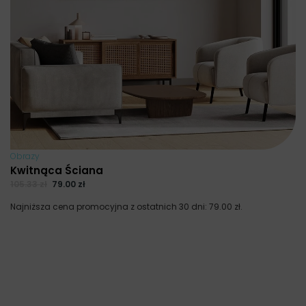
Obrazy
Kwitnąca Ściana
105.33
zł
79.00
zł
Najniższa cena promocyjna z ostatnich 30 dni:
79.00
zł
.