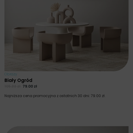
Obrazy
Biały Ogród
105.33
zł
79.00
zł
Najniższa cena promocyjna z ostatnich 30 dni:
79.00
zł
.