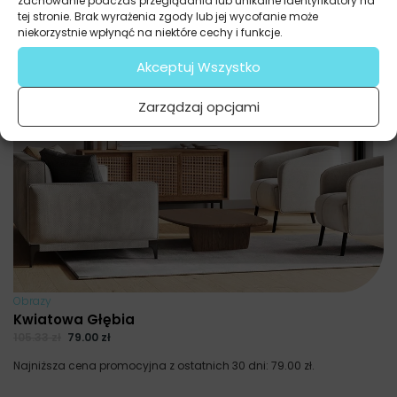
zachowanie podczas przeglądania lub unikalne identyfikatory na
tej stronie. Brak wyrażenia zgody lub jej wycofanie może
niekorzystnie wpłynąć na niektóre cechy i funkcje.
Akceptuj Wszystko
Zarządzaj opcjami
Obrazy
Kwiatowa Głębia
105.33
zł
79.00
zł
Najniższa cena promocyjna z ostatnich 30 dni:
79.00
zł
.