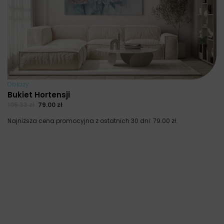
Obrazy
Bukiet Hortensji
105.33
zł
79.00
zł
Najniższa cena promocyjna z ostatnich 30 dni:
79.00
zł
.