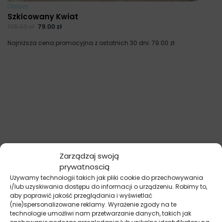
Obrazy
Szkicowany Kwiat
105.33
zł
79.00
zł
Najniższa cena promocyjna z ostatnich 30 dni:
79.00
zł
.
Zarządzaj swoją
prywatnoscią
Używamy technologii takich jak pliki cookie do przechowywania
i/lub uzyskiwania dostępu do informacji o urządzeniu. Robimy to,
aby poprawić jakość przeglądania i wyświetlać
(nie)spersonalizowane reklamy. Wyrażenie zgody na te
technologie umożliwi nam przetwarzanie danych, takich jak