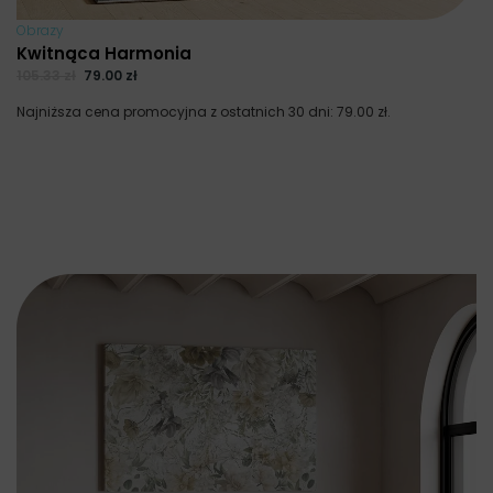
Obrazy
Kwitnąca Harmonia
105.33
zł
79.00
zł
Najniższa cena promocyjna z ostatnich 30 dni:
79.00
zł
.