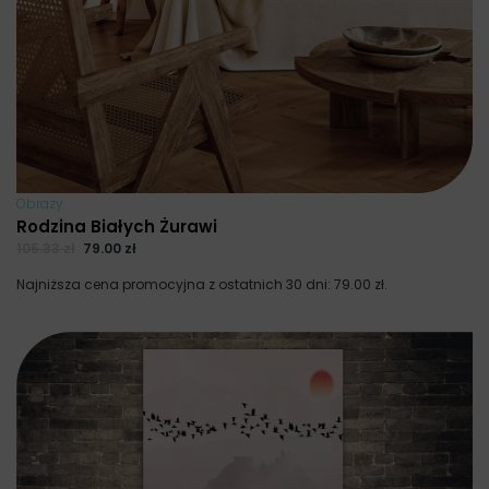
Obrazy
Rodzina Białych Żurawi
105.33
zł
79.00
zł
Najniższa cena promocyjna z ostatnich 30 dni:
79.00
zł
.