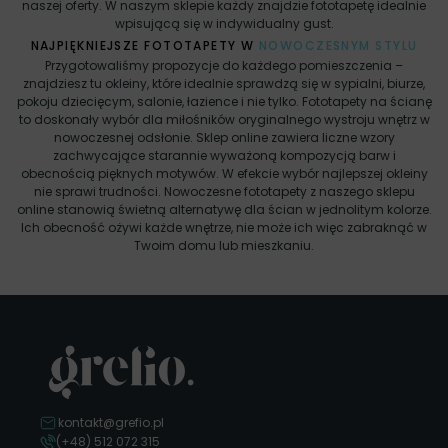
naszej oferty. W naszym sklepie każdy znajdzie fototapetę idealnie
wpisującą się w indywidualny gust.
NAJPIĘKNIEJSZE FOTOTAPETY W
NOWOCZESNYM STYLU
Przygotowaliśmy propozycje do każdego pomieszczenia –
znajdziesz tu okleiny, które idealnie sprawdzą się w sypialni, biurze,
pokoju dziecięcym, salonie, łazience i nie tylko. Fototapety na ścianę
to doskonały wybór dla miłośników oryginalnego wystroju wnętrz w
nowoczesnej odsłonie. Sklep online zawiera liczne wzory
zachwycające starannie wyważoną kompozycją barw i
obecnością pięknych motywów. W efekcie wybór najlepszej okleiny
nie sprawi trudności. Nowoczesne fototapety z naszego sklepu
online stanowią świetną alternatywę dla ścian w jednolitym kolorze.
Ich obecność ożywi każde wnętrze, nie może ich więc zabraknąć w
Twoim domu lub mieszkaniu.
kontakt@grefio.pl
(+48) 512 072 315