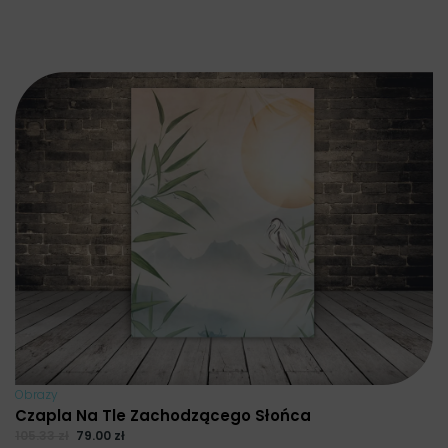
Obrazy
Czapla Na Tle Zachodzącego Słońca
105.33
zł
79.00
zł