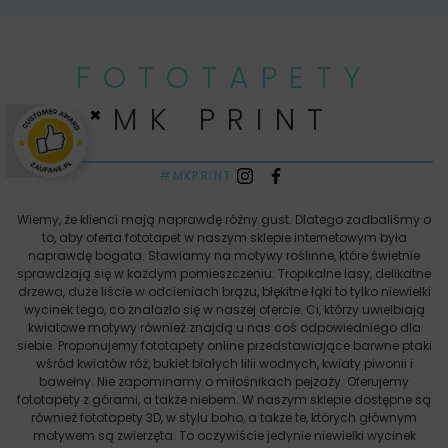
FOTOTAPETY
MK PRINT
×
#MKPRINT
Wiemy, że klienci mają naprawdę różny gust. Dlatego zadbaliśmy o
to, aby oferta fototapet w naszym sklepie internetowym była
naprawdę bogata. Stawiamy na motywy roślinne, które świetnie
sprawdzają się w każdym pomieszczeniu. Tropikalne lasy, delikatne
drzewa, duże liście w odcieniach brązu, błękitne łąki to tylko niewielki
wycinek tego, co znalazło się w naszej ofercie. Ci, którzy uwielbiają
kwiatowe motywy również znajdą u nas coś odpowiedniego dla
siebie. Proponujemy fototapety online przedstawiające barwne ptaki
wśród kwiatów róż, bukiet białych lilii wodnych, kwiaty piwonii i
bawełny. Nie zapominamy o miłośnikach pejzaży. Oferujemy
fototapety z górami, a także niebem. W naszym sklepie dostępne są
również fototapety 3D, w stylu boho, a także te, których głównym
motywem są zwierzęta. To oczywiście jedynie niewielki wycinek