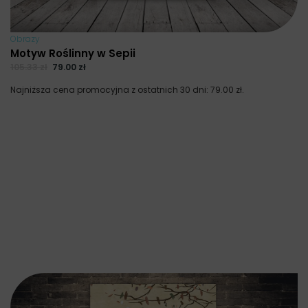
Obrazy
Motyw Roślinny w Sepii
105.33
zł
79.00
zł
Najniższa cena promocyjna z ostatnich 30 dni:
79.00
zł
.