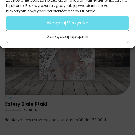
zachowanie podczas przeglądania lub unikalne identyfikatory na
tej stronie. Brak wyrażenia zgody lub jej wycofanie może
niekorzystnie wpłynąć na niektóre cechy i funkcje.
Akceptuj Wszystko
Zarządzaj opcjami
Obrazy
Cztery Białe Ptaki
105.33
zł
79.00
zł
Najniższa cena promocyjna z ostatnich 30 dni:
79.00
zł
.