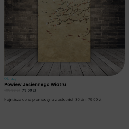
Obrazy
Powiew Jesiennego Wiatru
105.33
zł
79.00
zł
Najniższa cena promocyjna z ostatnich 30 dni:
79.00
zł
.