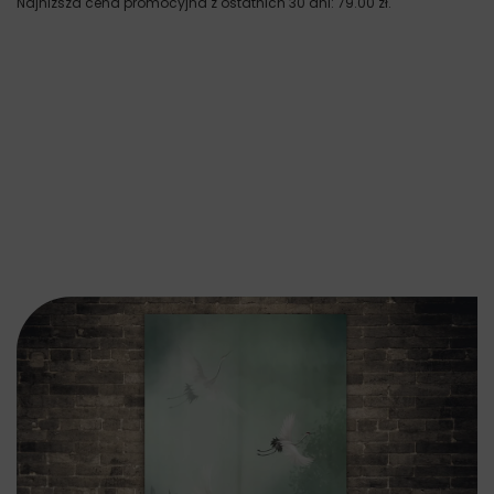
Najniższa cena promocyjna z ostatnich 30 dni:
79.00
zł
.