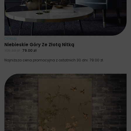
Obrazy
Niebieskie Góry Ze Złotą Nitką
105.33
zł
79.00
zł
Najniższa cena promocyjna z ostatnich 30 dni:
79.00
zł
.