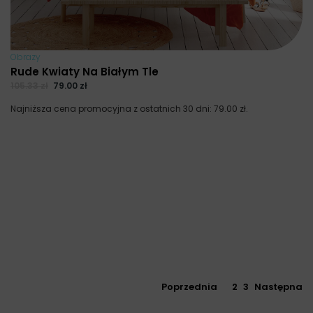
Obrazy
Rude Kwiaty Na Białym Tle
105.33
zł
79.00
zł
Najniższa cena promocyjna z ostatnich 30 dni:
79.00
zł
.
Poprzednia
1
2
3
Następna