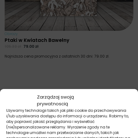
Obrazy
Ptaki w Kwiatach Bawełny
105.33
zł
79.00
zł
Najniższa cena promocyjna z ostatnich 30 dni:
79.00
zł
.
Zarządzaj swoją
prywatnoscią
Używamy technologii takich jak pliki cookie do przechowywania
i/lub uzyskiwania dostępu do informacji o urządzeniu. Robimy to,
aby poprawić jakość przeglądania i wyświetlać
(nie)spersonalizowane reklamy. Wyrażenie zgody na te
technologie umożliwi nam przetwarzanie danych, takich jak