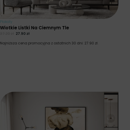
Plakaty
Wiotkie Listki Na Ciemnym Tle
37.20
zł
27.90
zł
Najniższa cena promocyjna z ostatnich 30 dni:
27.90
zł
.