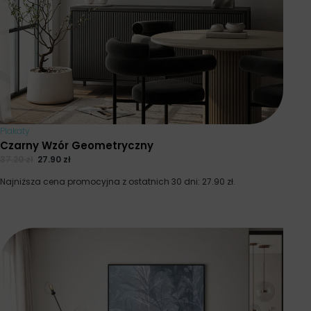
Plakaty
Czarny Wzór Geometryczny
37.20
zł
27.90
zł
Najniższa cena promocyjna z ostatnich 30 dni:
27.90
zł
.