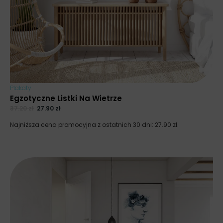
Plakaty
Egzotyczne Listki Na Wietrze
37.20
zł
27.90
zł
Najniższa cena promocyjna z ostatnich 30 dni:
27.90
zł
.