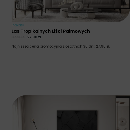
Plakaty
Las Tropikalnych Liści Palmowych
37.20
zł
27.90
zł
Najniższa cena promocyjna z ostatnich 30 dni:
27.90
zł
.