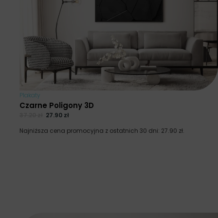
Plakaty
Czarne Poligony 3D
37.20
zł
27.90
zł
Najniższa cena promocyjna z ostatnich 30 dni:
27.90
zł
.