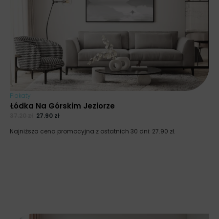
Plakaty
Łódka Na Górskim Jeziorze
37.20
zł
27.90
zł
Najniższa cena promocyjna z ostatnich 30 dni:
27.90
zł
.