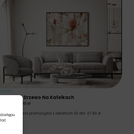
Plakaty
Kwitnące Drzewo Na Kafelkach
37.20
zł
27.90
zł
Najniższa cena promocyjna z ostatnich 30 dni:
27.90
zł
.
 dostępu
tlać