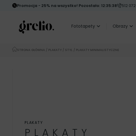
Promocja - 25% na wszystko! Pozostało: 12:35:36
512 072
Fototapety
Obrazy
STRONA GŁÓWNA
/
PLAKATY
/
STYL
/ PLAKATY MINIMALISTYCZNE
PLAKATY
PLAKATY