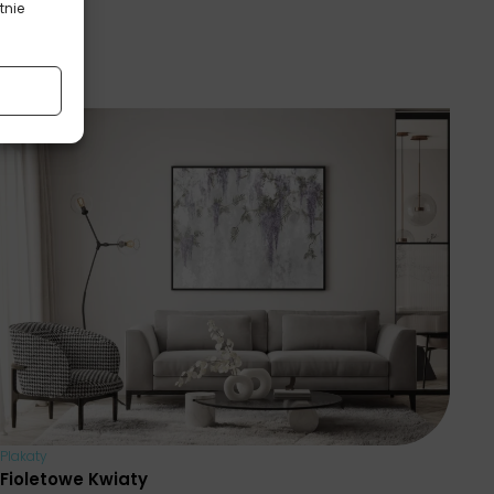
tnie
Plakaty
Fioletowe Kwiaty