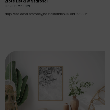
Złote Listki w Szarości
37.20
zł
27.90
zł
Najniższa cena promocyjna z ostatnich 30 dni:
27.90
zł
.