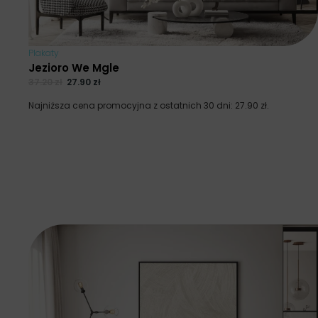
Plakaty
Jezioro We Mgle
37.20
zł
27.90
zł
Najniższa cena promocyjna z ostatnich 30 dni:
27.90
zł
.