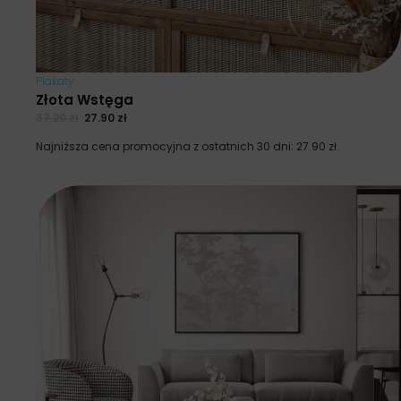
Plakaty
Złota Wstęga
37.20
zł
27.90
zł
Najniższa cena promocyjna z ostatnich 30 dni:
27.90
zł
.