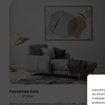
Plakaty
Używamy 
Pastelowe Koła
do infor
37.20
zł
27.90
zł
(nie)spe
przetwar
Najniższa cena promocyjna z ostatnich 30 dni:
27.90
zł
.