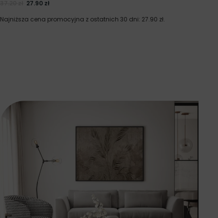
37.20
zł
27.90
zł
Najniższa cena promocyjna z ostatnich 30 dni:
27.90
zł
.