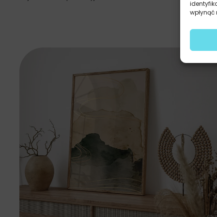
identyfik
wpłynąć n