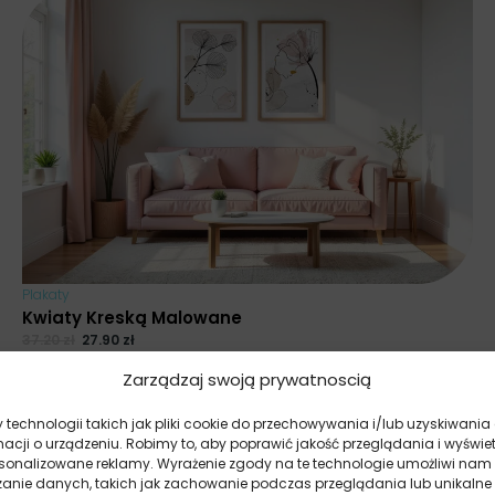
Plakaty
Kwiaty Kreską Malowane
37.20
zł
27.90
zł
Najniższa cena promocyjna z ostatnich 30 dni:
27.90
zł
.
Zarządzaj swoją prywatnoscią
technologii takich jak pliki cookie do przechowywania i/lub uzyskiwania
macji o urządzeniu. Robimy to, aby poprawić jakość przeglądania i wyświe
rsonalizowane reklamy. Wyrażenie zgody na te technologie umożliwi nam
zanie danych, takich jak zachowanie podczas przeglądania lub unikalne