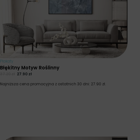
Plakaty
Błękitny Motyw Roślinny
37.20
zł
27.90
zł
Najniższa cena promocyjna z ostatnich 30 dni:
27.90
zł
.