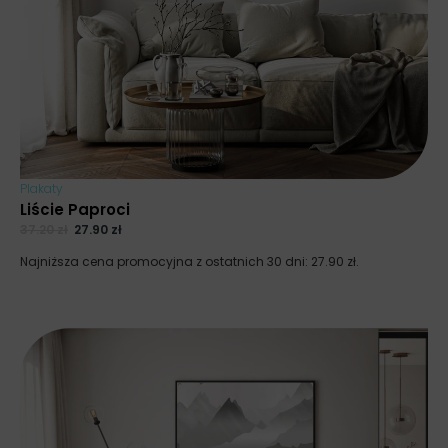
Plakaty
Liście Paproci
37.20
zł
27.90
zł
Najniższa cena promocyjna z ostatnich 30 dni:
27.90
zł
.