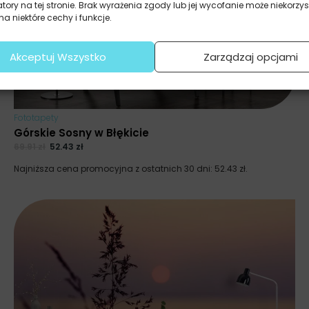
atory na tej stronie. Brak wyrażenia zgody lub jej wycofanie może niekorzys
a niektóre cechy i funkcje.
Akceptuj Wszystko
Zarządzaj opcjami
Fototapety
Górskie Sosny w Błękicie
69.91
zł
52.43
zł
Najniższa cena promocyjna z ostatnich 30 dni:
52.43
zł
.