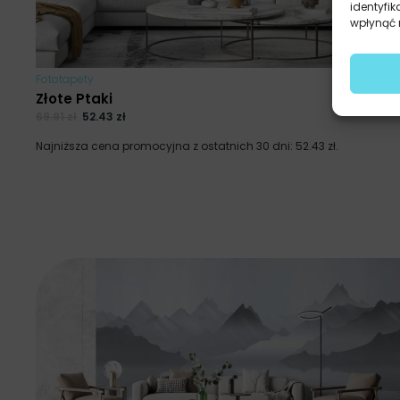
identyfik
wpłynąć n
Fototapety
Złote Ptaki
69.91
zł
52.43
zł
Najniższa cena promocyjna z ostatnich 30 dni:
52.43
zł
.