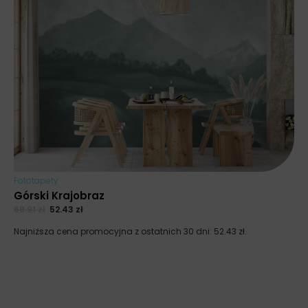
Fototapety
Górski Krajobraz
69.91
zł
52.43
zł
Najniższa cena promocyjna z ostatnich 30 dni:
52.43
zł
.