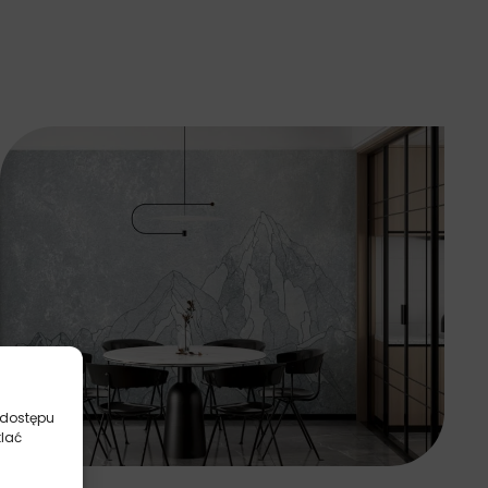
 dostępu
tlać
Fototapety