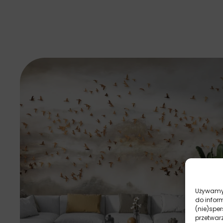
Używamy 
do infor
(nie)spe
przetwar