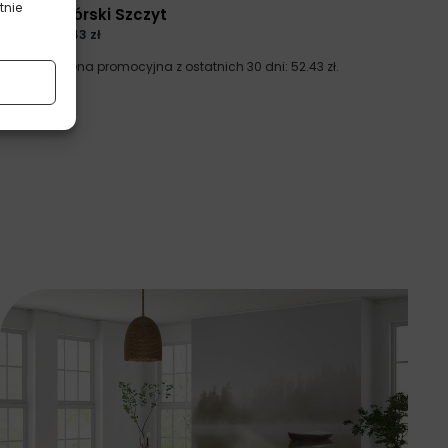
tnie
Wysoki Górski Szczyt
69.91
zł
52.43
zł
Najniższa cena promocyjna z ostatnich 30 dni:
52.43
zł
.