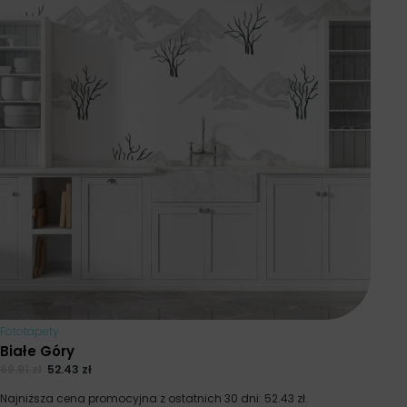
Fototapety
Białe Góry
69.91
zł
52.43
zł
Najniższa cena promocyjna z ostatnich 30 dni:
52.43
zł
.