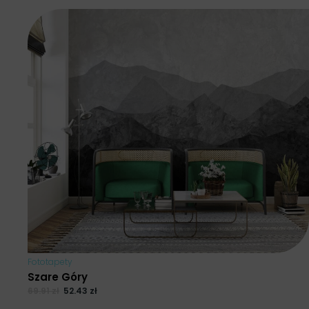
Fototapety
Szare Góry
69.91
zł
52.43
zł