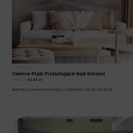
Fototapety
Ciemne Ptaki Przelatujące Nad Górami
69.91
zł
52.43
zł
Najniższa cena promocyjna z ostatnich 30 dni:
52.43
zł
.