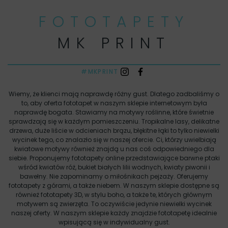
FOTOTAPETY
MK PRINT
#MKPRINT
Wiemy, że klienci mają naprawdę różny gust. Dlatego zadbaliśmy o
to, aby oferta fototapet w naszym sklepie internetowym była
naprawdę bogata. Stawiamy na motywy roślinne, które świetnie
sprawdzają się w każdym pomieszczeniu. Tropikalne lasy, delikatne
drzewa, duże liście w odcieniach brązu, błękitne łąki to tylko niewielki
wycinek tego, co znalazło się w naszej ofercie. Ci, którzy uwielbiają
kwiatowe motywy również znajdą u nas coś odpowiedniego dla
siebie. Proponujemy fototapety online przedstawiające barwne ptaki
wśród kwiatów róż, bukiet białych lilii wodnych, kwiaty piwonii i
bawełny. Nie zapominamy o miłośnikach pejzaży. Oferujemy
fototapety z górami, a także niebem. W naszym sklepie dostępne są
również fototapety 3D, w stylu boho, a także te, których głównym
motywem są zwierzęta. To oczywiście jedynie niewielki wycinek
naszej oferty. W naszym sklepie każdy znajdzie fototapetę idealnie
wpisującą się w indywidualny gust.