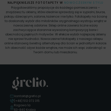
NAJPIĘKNIEJSZE FOTOTAPETY W
NOWOCZESNYM STYLU
Przygotowaliśmy propozycje do każdego pomieszczenia –
znajdziesz tu okleiny, które idealnie sprawdzą się w sypialni, biurze,
pokoju dziecięcym, salonie, łazience i nie tylko. Fototapety na ścianę
to doskonały wybór dla miłośników oryginalnego wystroju wnętrz w
nowoczesnej odsłonie. Sklep online zawiera liczne wzory
zachwycające starannie wyważoną kompozycją barw i
obecnością pięknych motywów. W efekcie wybór najlepszej okleiny
nie sprawi trudności. Nowoczesne fototapety z naszego sklepu
online stanowią świetną alternatywę dla ścian w jednolitym kolorze.
Ich obecność ożywi każde wnętrze, nie może ich więc zabraknąć w
Twoim domu lub mieszkaniu.
kontakt@grefio.pl
(+48) 512 072 315
Rogowo 1a
63-840 Krobia