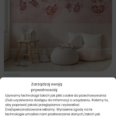
Fototapety
Balet Słodkich Miśków
Zarządzaj swoją
69.91
zł
52.43
zł
prywatnoscią
Najniższa cena promocyjna z ostatnich 30 dni:
52.43
zł
.
Używamy technologii takich jak pliki cookie do przechowywania
i/lub uzyskiwania dostępu do informacji o urządzeniu. Robimy to,
aby poprawić jakość przeglądania i wyświetlać
(nie)spersonalizowane reklamy. Wyrażenie zgody na te
technologie umożliwi nam przetwarzanie danych, takich jak