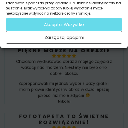
zachowanie podczas przeglądania lub unikalne identyfikatory na
tej stronie. Brak wyrażenia zgody lub jej wycofanie może
niekorzystnie wpłynąć na niektóre cechy i funkcje.
Akceptuj Wszystko
ZOBACZ
Zarządzaj opcjami
OPINIE
PIĘKNE MORZE NA OBRAZIE
Chciałam wydrukować obraz z mojego zdjęcia z
wakacji nad morzem. Niestety nie było ono
dobrej jakości.
Zaproponowali mi jednak wybór z bazy grafik i
mam prawie identyczny obraz w dużo lepszej
jakości niż moje zdjęcie
Nikola
FOTOTAPETA TO ŚWIETNE
ROZWIĄZANIE!