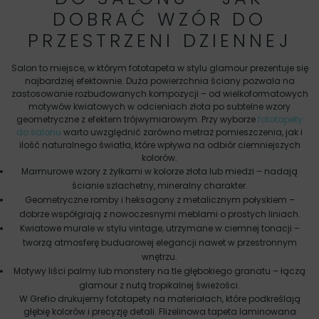
DOBRAĆ WZÓR DO
PRZESTRZENI DZIENNEJ
Salon to miejsce, w którym fototapeta w stylu glamour prezentuje się
najbardziej efektownie. Duża powierzchnia ściany pozwala na
zastosowanie rozbudowanych kompozycji – od wielkoformatowych
motywów kwiatowych w odcieniach złota po subtelne wzory
geometryczne z efektem trójwymiarowym. Przy wyborze
fototapety
do salonu
warto uwzględnić zarówno metraż pomieszczenia, jak i
ilość naturalnego światła, które wpływa na odbiór ciemniejszych
kolorów.
Marmurowe wzory z żyłkami w kolorze złota lub miedzi – nadają
ścianie szlachetny, mineralny charakter.
Geometryczne romby i heksagony z metalicznym połyskiem –
dobrze współgrają z nowoczesnymi meblami o prostych liniach.
Kwiatowe murale w stylu vintage, utrzymane w ciemnej tonacji –
tworzą atmosferę buduarowej elegancji nawet w przestronnym
wnętrzu.
Motywy liści palmy lub monstery na tle głębokiego granatu – łączą
glamour z nutą tropikalnej świeżości.
W Grefio drukujemy fototapety na materiałach, które podkreślają
głębię kolorów i precyzję detali. Flizelinowa tapeta laminowana