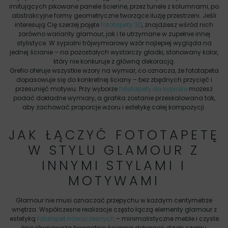
imitujących pikowane panele ścienne, przez tunele z kolumnami, po
abstrakcyjne formy geometryczne tworzące iluzję przestrzeni. Jeśli
interesują Cię szerzej pojęte
fototapety 3D
, znajdziesz wśród nich
zarówno warianty glamour, jak i te utrzymane w zupełnie innej
stylistyce. W sypialni trójwymiarowy wzór najlepiej wygląda na
jednej ścianie – na pozostałych wystarczy gładki, stonowany kolor,
który nie konkuruje z główną dekoracją.
Grefio oferuje wszystkie wzory na wymiar, co oznacza, że fototapeta
dopasowuje się do konkretnej ściany – bez zbędnych przycięć i
przesunięć motywu. Przy wyborze
fototapety do sypialni
możesz
podać dokładne wymiary, a grafika zostanie przeskalowana tak,
aby zachować proporcje wzoru i estetykę całej kompozycji.
JAK ŁĄCZYĆ FOTOTAPETĘ
W STYLU GLAMOUR Z
INNYMI STYLAMI I
MOTYWAMI
Glamour nie musi oznaczać przepychu w każdym centymetrze
wnętrza. Współczesne realizacje często łączą elementy glamour z
estetyką
fototapet nowoczesnych
– minimalistyczne meble i czyste
linie równoważą bogactwo ściennej dekoracji, dzięki czemu