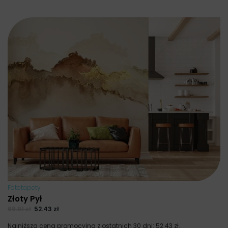
Fototapety
Złoty Pył
69.91
zł
52.43
zł
Najniższa cena promocyjna z ostatnich 30 dni:
52.43
zł
.