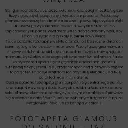
Styl glamour od lat wyznacza kierunek w aranżacji mieszkań, gdzie
liczy się przepych połączony z wyczuciem proporcji. Fototapety
glamour przenoszą ten klimat na ścianę – pozwalają uzyskać efekt
luksusowego wykończenia bez kosztownych sztukaterii czy
tapicerowanych paneli. Wystarczy jeden dobrze dobrany wzór, aby
salon lub sypialnia zyskały zupełnie nowy wyraz.
To, co odróżnia fototapetę w stylu glamour od klasycznej dekoracji
ściennej, to gra kontrastów i materiałów. Wzory łączą geometryczne
motywy ze złotymi lub srebrnymi akcentami, często nawiązują do
marmuru, kryształów albo bogatych ornamentów roślinnych. Paleta
kolorystyczna opiera się na głębokich odcieniach granatu,
butelkowej zieleni, czerni i bieli, przełamanych metalicznym blaskiem
– to połączenie nadaje wnętrzom ton przytulnej elegancji, dalekiej
od chłodnego minimalizmu.
Dobrze dobrana fototapeta glamour pełni rolę centralnego punktu
aranżacji. Nie wymaga dodatkowych ozdób na ścianie – sama w
sobie stanowi element dekoracyjny o silnym charakterze. Sprawdza
się zarówno na całej ścianie, jak i na wybranym fragmencie, np. za
wezgłowiem łóżka lub za kanapą w salonie.
FOTOTAPETA GLAMOUR
DO SALONU – JAK