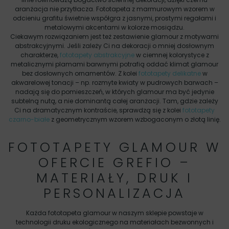
aranżacja nie przytłacza. Fototapeta z marmurowym wzorem w
odcieniu grafitu świetnie współgra z jasnymi, prostymi regałami i
metalowymi akcentami w kolorze mosiądzu.
Ciekawym rozwiązaniem jest też zestawienie glamour z motywami
abstrakcyjnymi. Jeśli zależy Ci na dekoracji o mniej dosłownym
charakterze,
fototapety abstrakcyjne
w ciemnej kolorystyce z
metalicznymi plamami barwnymi potrafią oddać klimat glamour
bez dosłownych ornamentów. Z kolei
fototapety delikatne
w
akwarelowej tonacji – np. rozmyte kwiaty w pudrowych barwach –
nadają się do pomieszczeń, w których glamour ma być jedynie
subtelną nutą, a nie dominantą całej aranżacji. Tam, gdzie zależy
Ci na dramatycznym kontraście, sprawdzą się z kolei
fototapety
czarno-białe
z geometrycznym wzorem wzbogaconym o złotą linię.
FOTOTAPETY GLAMOUR W
OFERCIE GREFIO –
MATERIAŁY, DRUK I
PERSONALIZACJA
Każda fototapeta glamour w naszym sklepie powstaje w
technologii druku ekologicznego na materiałach bezwonnych i