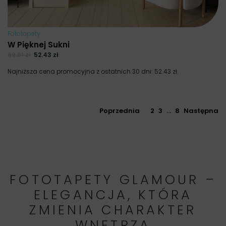
Fototapety
W Pięknej Sukni
69.91
zł
52.43
zł
Najniższa cena promocyjna z ostatnich 30 dni:
52.43
zł
.
Poprzednia
1
2
3
…
8
Następna
FOTOTAPETY GLAMOUR –
ELEGANCJA, KTÓRA
ZMIENIA CHARAKTER
WNĘTRZA