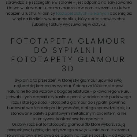
sprawdza się szczególnie w salonie – jest odporna na zarysowania
i łatwa w utrzymaniu, co ma znaczenie w pomieszczeniu o dużym
natężeniu ruchu. Miłośnicy
fototapet złotych i srebrnych
docenią też
winyl na flizelinie w wariancie stiuk, który dodaje powierzchni
subtelnej faktury wyczuwalnej w dotyku.
FOTOTAPETA GLAMOUR
DO SYPIALNI I
FOTOTAPETY GLAMOUR
3D
Sypialnia to przestrzeń, w której styl glamour ujawnia swój
najbardziej kameralny wymiar. Ściana za łóżkiem stanowi
naturalne tło dla wzorów o bogatej teksturze – pikowanego weluru,
jedwabistych draperii czy kaskad peonii w odcieniach pudrowego
różu i starego złota. Fototapeta glamour do sypialni powinna
budować wrażenie ciepła i intymności, dlatego sprawdzają się tu
stonowane palety z punktowym metalicznym akcentem, a nie
intensywnie kontrastowe kompozycje.
Osobny rozdział to fototapety glamour 3D, które wykorzystują
perspektywę i głębię do optycznego powiększenia pomieszczenia.
Trójwymiarowy efekt bywa osiągany na różne sposoby – od wzorów