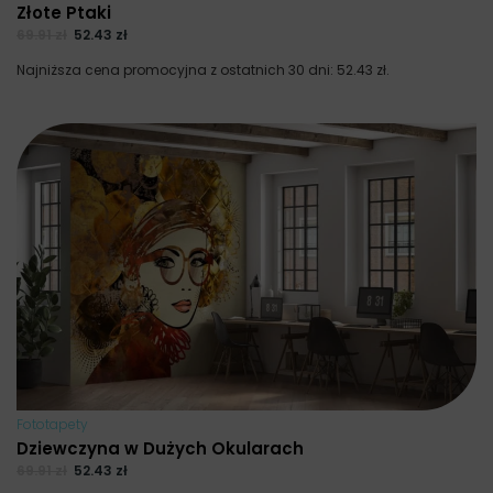
Złote Ptaki
69.91
zł
52.43
zł
Najniższa cena promocyjna z ostatnich 30 dni:
52.43
zł
.
Fototapety
Dziewczyna w Dużych Okularach
69.91
zł
52.43
zł