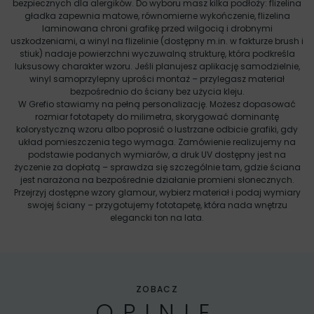
bezpiecznych dla alergików. Do wyboru masz kilka podłoży: flizelina
gładka zapewnia matowe, równomierne wykończenie, flizelina
laminowana chroni grafikę przed wilgocią i drobnymi
uszkodzeniami, a winyl na flizelinie (dostępny m.in. w fakturze brush i
stiuk) nadaje powierzchni wyczuwalną strukturę, która podkreśla
luksusowy charakter wzoru. Jeśli planujesz aplikację samodzielnie,
winyl samoprzylepny uprości montaż – przylegasz materiał
bezpośrednio do ściany bez użycia kleju.
W Grefio stawiamy na pełną personalizację. Możesz dopasować
rozmiar fototapety do milimetra, skorygować dominantę
kolorystyczną wzoru albo poprosić o lustrzane odbicie grafiki, gdy
układ pomieszczenia tego wymaga. Zamówienie realizujemy na
podstawie podanych wymiarów, a druk UV dostępny jest na
życzenie za dopłatą – sprawdza się szczególnie tam, gdzie ściana
jest narażona na bezpośrednie działanie promieni słonecznych.
Przejrzyj dostępne wzory glamour, wybierz materiał i podaj wymiary
swojej ściany – przygotujemy fototapetę, która nada wnętrzu
elegancki ton na lata.
ZOBACZ
OPINIE