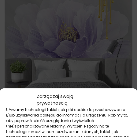
Zarządzaj swoją
prywatnoscią
Fototapety
Złote Kulki i Kwiat
Używamy technologii takich jak pliki cookie do przechowywania
i/lub uzyskiwania dostępu do informacji o urządzeniu. Robimy to,
69.91
zł
52.43
zł
aby poprawić jakość przeglądania i wyświetlać
Najniższa cena promocyjna z ostatnich 30 dni:
52.43
zł
.
(nie)spersonalizowane reklamy. Wyrażenie zgody na te
technologie umożliwi nam przetwarzanie danych, takich jak