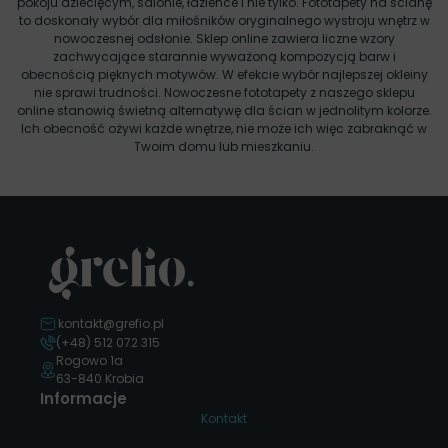
pokoju dziecięcym, salonie, łazience i nie tylko. Fototapety na ścianę
to doskonały wybór dla miłośników oryginalnego wystroju wnętrz w
nowoczesnej odsłonie. Sklep online zawiera liczne wzory
zachwycające starannie wyważoną kompozycją barw i
obecnością pięknych motywów. W efekcie wybór najlepszej okleiny
nie sprawi trudności. Nowoczesne fototapety z naszego sklepu
online stanowią świetną alternatywę dla ścian w jednolitym kolorze.
Ich obecność ożywi każde wnętrze, nie może ich więc zabraknąć w
Twoim domu lub mieszkaniu.
kontakt@grefio.pl
(+48) 512 072 315
Rogowo 1a
63-840 Krobia
Informacje
Kontakt