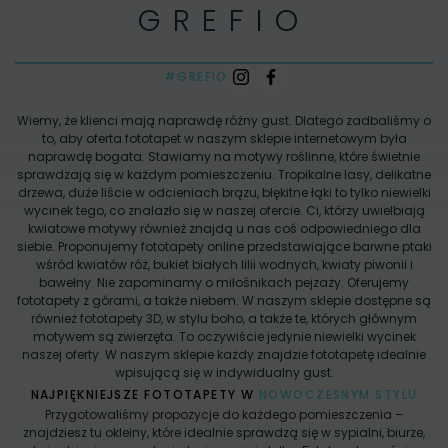
GREFIO
#GREFIO
Wiemy, że klienci mają naprawdę różny gust. Dlatego zadbaliśmy o
to, aby oferta fototapet w naszym sklepie internetowym była
naprawdę bogata. Stawiamy na motywy roślinne, które świetnie
sprawdzają się w każdym pomieszczeniu. Tropikalne lasy, delikatne
drzewa, duże liście w odcieniach brązu, błękitne łąki to tylko niewielki
wycinek tego, co znalazło się w naszej ofercie. Ci, którzy uwielbiają
kwiatowe motywy również znajdą u nas coś odpowiedniego dla
siebie. Proponujemy fototapety online przedstawiające barwne ptaki
wśród kwiatów róż, bukiet białych lilii wodnych, kwiaty piwonii i
bawełny. Nie zapominamy o miłośnikach pejzaży. Oferujemy
fototapety z górami, a także niebem. W naszym sklepie dostępne są
również fototapety 3D, w stylu boho, a także te, których głównym
motywem są zwierzęta. To oczywiście jedynie niewielki wycinek
naszej oferty. W naszym sklepie każdy znajdzie fototapetę idealnie
wpisującą się w indywidualny gust.
NAJPIĘKNIEJSZE FOTOTAPETY W
NOWOCZESNYM STYLU
Przygotowaliśmy propozycje do każdego pomieszczenia –
znajdziesz tu okleiny, które idealnie sprawdzą się w sypialni, biurze,