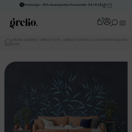
Promocja - 25% na wszystko! Pozostało: 04:14:31
0
STRONA GŁÓWNA
/
OBRAZY
/
STYL
/
OBRAZY ILUSTRACJE
/ FOTOTAPETA BŁĘKITNE
LISTKI