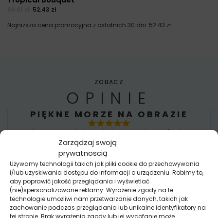
69.91
zł
52.43
zł
Najniższa cena promocyjna z ostatnich 30 dni:
52.43
zł
.
ZOBACZ
OPINIE
PIĘKNE MORZE NA OBRAZIE
Chciałam wydrukować obraz z mojego zdjęcia z
Zarządzaj swoją
wakacji nad morzem. Niestety nie było ono
prywatnoscią
dobrej jakości.
Używamy technologii takich jak pliki cookie do przechowywania
Zaproponowali mi jednak wybór z bazy grafik i
i/lub uzyskiwania dostępu do informacji o urządzeniu. Robimy to,
mam prawie identyczny obraz w dużo lepszej
aby poprawić jakość przeglądania i wyświetlać
jakości niż moje zdjęcie
(nie)spersonalizowane reklamy. Wyrażenie zgody na te
technologie umożliwi nam przetwarzanie danych, takich jak
Nikola
zachowanie podczas przeglądania lub unikalne identyfikatory na
tej stronie. Brak wyrażenia zgody lub jej wycofanie może