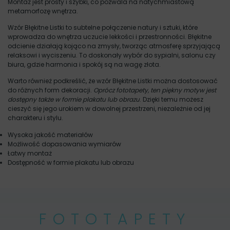
Montaż jest prosty i szybki, co pozwala na natychmiastową
metamorfozę wnętrza.
Wzór Błękitne Listki to subtelne połączenie natury i sztuki, które
wprowadza do wnętrza uczucie lekkości i przestronności. Błękitne
odcienie działają kojąco na zmysły, tworząc atmosferę sprzyjającą
relaksowi i wyciszeniu. To doskonały wybór do sypialni, salonu czy
biura, gdzie harmonia i spokój są na wagę złota.
Warto również podkreślić, że wzór Błękitne Listki można dostosować
do różnych form dekoracji.
Oprócz fototapety, ten piękny motyw jest
dostępny także w formie plakatu lub obrazu
. Dzięki temu możesz
cieszyć się jego urokiem w dowolnej przestrzeni, niezależnie od jej
charakteru i stylu.
Wysoka jakość materiałów
Możliwość dopasowania wymiarów
Łatwy montaż
Dostępność w formie plakatu lub obrazu
FOTOTAPETY