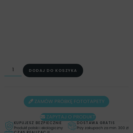
NIEBIESKIE
,
OBRAZY
,
OBRAZY ILUSTRACJE
,
OBRAZY
NATURA
,
OBRAZY ROŚLINY
,
PLAKATY
,
PLAKATY
ILUSTRACJE
,
PLAKATY NATURA
,
PLAKATY ROŚLINY
,
STYL
,
FOTOTAPETY TROPIKALNE
0.7 m², 100 x 70 cm, Bryty: 1 x 100 cm
Kreator kadrowania ukazuje tylko proponowaną ilość
brytów. Jeśli potrzebujesz konkretną szerokość brytu to
zapisz taką informację w uwagach dla sprzedającego. Jeśli
szerokość, którą potrzebujesz nie będzie dostępna to
DODAJ DO KOSZYKA
wydrukujemy fototapetę w mniejszych brytach
ZAMÓW PRÓBKĘ FOTOTAPETY
ZAPYTAJ O PRODUKT
KUPUJESZ BEZPIECZNIE
DOSTAWA GRATIS
Produkt polski i ekologiczny
Przy zakupach za min. 300 zł
CZAS REALIZACJI