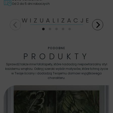
Od 2 do 5 dni roboczych
WIZUALIZACJE
PODOBNE
PRODUKTY
Sprawdź także inne fototapety, które nadadzą niepowtarzalny styl
każdemu wnętrzu. Odkryj szeroki wybór motywów, które tchną życie
w Twoje ściany i dodadzą Twojemu domowi wyjątkowego
charakteru.
Fo
T
69