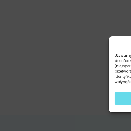
Używamy 
do infor
(nie)spe
przetwar
identyfik
wpłynąć n