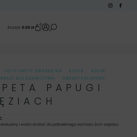
0
0.00
zł
,
FOTOTAPETY ZWIERZĄTKA
,
KOLOR
,
KOLOR
,
BRAZY DLA DZIEWCZYNKI
,
OBRAZY KOLOROWE
,
PETA PAPUGI
AKATY DLA CHŁOPCA
,
PLAKATY DLA DZIEWCZYNKI
,
PCA
,
PLAKATY KOLOROWE
,
PLAKATY ZWIERZĄTKA
,
ĘZIACH
ZCZENIA
,
FOTOTAPETY DLA DZIECI
,
FOTOTAPETY
,
,
FOTOTAPETY DO POKOJU
,
FOTOTAPETY DO POKOJU
 SYPIALNI
,
KOLOR
,
FOTOTAPETY KOLOROWE
,
:
IECI
,
PLAKATY
,
PLAKATY DLA DZIECI
,
STYL
,
ndywidualny i warto dodać do potrzebnego wymiaru 3cm zapasu.