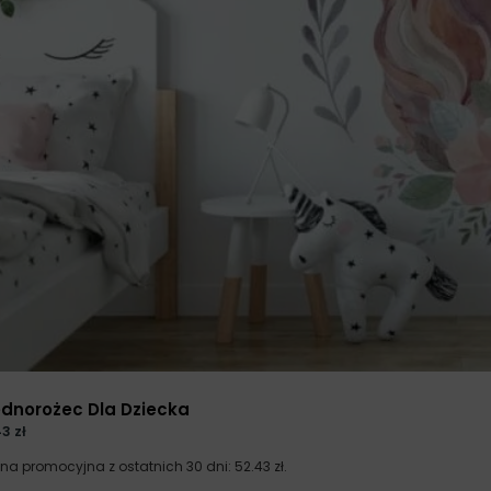
 cm
. Jeśli potrzebujesz
wagach dla sprzedającego.
to wydrukujemy fototapetę w
ednorożec Dla Dziecka
43
zł
ena promocyjna z ostatnich 30 dni:
52.43
zł
.