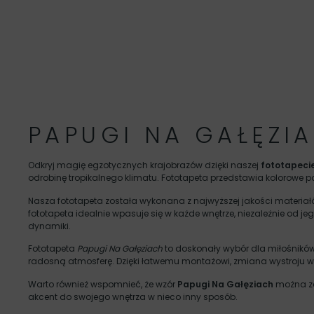
PAPUGI NA GAŁĘZI
Odkryj magię egzotycznych krajobrazów dzięki naszej
fototapeci
odrobinę tropikalnego klimatu. Fototapeta przedstawia kolorowe p
Nasza fototapeta została wykonana z najwyższej jakości materiał
fototapeta idealnie wpasuje się w każde wnętrze, niezależnie od jego
dynamiki.
Fototapeta
Papugi Na Gałęziach
to doskonały wybór dla miłośników 
radosną atmosferę. Dzięki łatwemu montażowi, zmiana wystroju wnę
Warto również wspomnieć, że wzór
Papugi Na Gałęziach
można zam
akcent do swojego wnętrza w nieco inny sposób.