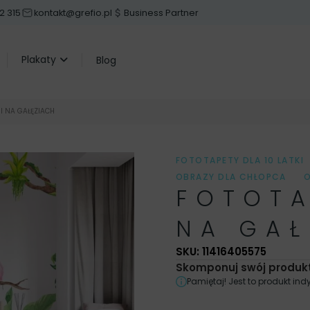
2 315
kontakt@grefio.pl
Business Partner
Plakaty
Blog
I NA GAŁĘZIACH
FOTOTAPETY DLA 10 LATKI
OBRAZY DLA CHŁOPCA
,
O
FOTOTA
OBRAZY ZWIERZĄTKA
,
PL
PLAKATY DO POKOJU CHŁO
NA GAŁ
POMIESZCZENIA
,
POMIES
FOTOTAPETY DLA DZIECI
SKU: 11416405575
DZIECKA
,
FOTOTAPETY DO
Skomponuj swój produkt
OBRAZY
,
OBRAZY DLA DZ
Pamiętaj! Jest to produkt i
FOTOTAPETY DZIECIĘCE