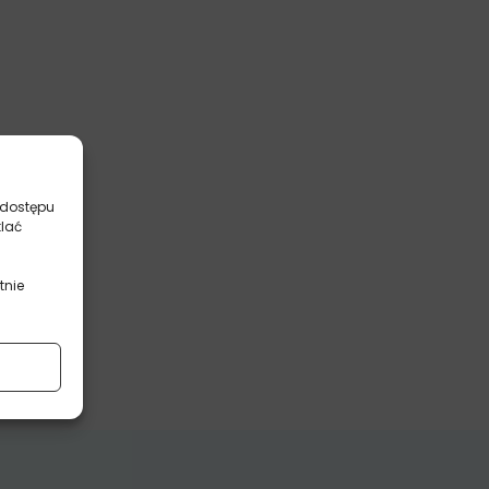
 dostępu
tlać
tnie