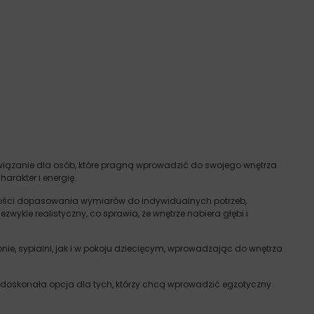
związanie dla osób, które pragną wprowadzić do swojego wnętrza
arakter i energię.
liwości dopasowania wymiarów do indywidualnych potrzeb,
ezwykle realistyczny, co sprawia, że wnętrze nabiera głębi i
ie, sypialni, jak i w pokoju dziecięcym, wprowadzając do wnętrza
o doskonała opcja dla tych, którzy chcą wprowadzić egzotyczny