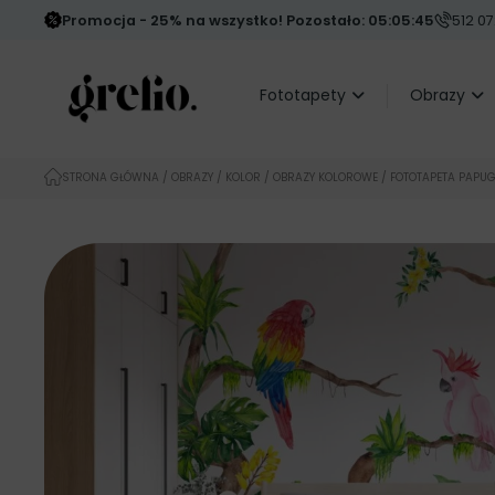
Promocja - 25% na wszystko! Pozostało: 05:05:44
512 07
Fototapety
Obrazy
STRONA GŁÓWNA
/
OBRAZY
/
KOLOR
/
OBRAZY KOLOROWE
/ FOTOTAPETA PAPUG