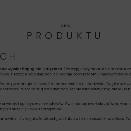
OPIS
PRODUKTU
ACH
e na wymiar Papugi Na Gałęziach
. Ten wyjątkowy produkt to idealne ro
apugi siedzące na gałęziach, co nadaje pomieszczeniu niepowtarzalny ch
ów, co gwarantuje jej trwałość i odporność na uszkodzenia. Dzięki moż
 rozmiaru. Wzór papug na gałęziach jest nie tylko estetyczny, ale także ni
przyrody i egzotycznych motywów. Świetnie sprawdzi się zarówno w salon
trza staje się szybka i przyjemna.
ówić nie tylko jako fototapetę, ale także w formie
plakatu
lub
obrazu
. T