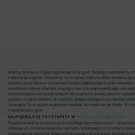
Wiemy, że klienci mają naprawdę różny gust. Dlatego zadbaliśmy o t
naprawdę bogata. Stawiamy na motywy roślinne, które świetnie spra
drzewa, duże liście w odcieniach brązu, błękitne łąki to tylko niewielki 
kwiatowe motywy również znajdą u nas coś odpowiedniego dla siebi
wśród kwiatów róż, bukiet białych lilii wodnych, kwiaty piwonii i ba
górami, a także niebem. W naszym sklepie dostępne są również fotot
zwierzęta. To oczywiście jedynie niewielki wycinek naszej oferty. W n
indywidualny gust.
NAJPIĘKNIEJSZE FOTOTAPETY W
NOWOCZESNYM STYLU
Przygotowaliśmy propozycje do każdego pomieszczenia – znajdziesz tu 
dziecięcym, salonie, łazience i nie tylko. Fototapety na ścianę to d
nowoczesnej odsłonie. Sklep online zawiera liczne wzory zachwyca