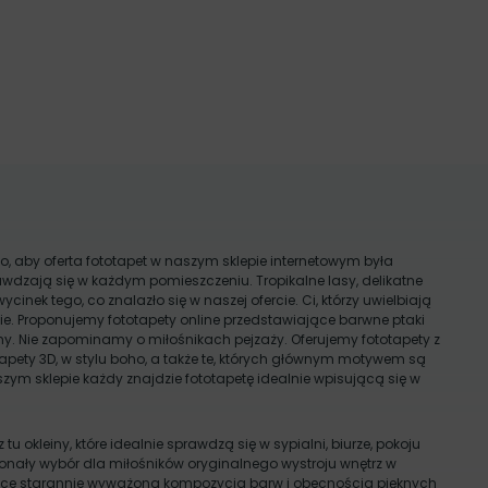
o, aby oferta fototapet w naszym sklepie internetowym była
wdzają się w każdym pomieszczeniu. Tropikalne lasy, delikatne
wycinek tego, co znalazło się w naszej ofercie. Ci, którzy uwielbiają
e. Proponujemy fototapety online przedstawiające barwne ptaki
wełny. Nie zapominamy o miłośnikach pejzaży. Oferujemy fototapety z
apety 3D, w stylu boho, a także te, których głównym motywem są
aszym sklepie każdy znajdzie fototapetę idealnie wpisującą się w
okleiny, które idealnie sprawdzą się w sypialni, biurze, pokoju
oskonały wybór dla miłośników oryginalnego wystroju wnętrz w
jące starannie wyważoną kompozycją barw i obecnością pięknych