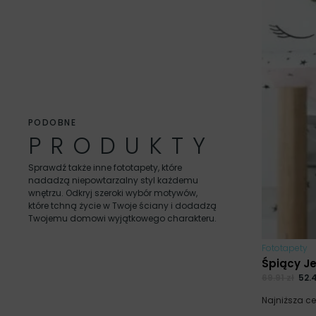
0.7 m², 100 x 70 cm, Bryty: 1 x 100
PODOBNE
Kreator kadrowania ukazuje tylko proponowaną ilość brytów
PRODUKTY
konkretną szerokość brytu to zapisz taką informację w u
Jeśli szerokość, którą potrzebujesz nie będzie dostępna 
Sprawdź także inne fototapety, które
mniejszych brytach
nadadzą niepowtarzalny styl każdemu
wnętrzu. Odkryj szeroki wybór motywów,
które tchną życie w Twoje ściany i dodadzą
Twojemu domowi wyjątkowego charakteru.
Fototapety
Śpiący J
69.91
zł
52.
Najniższa c