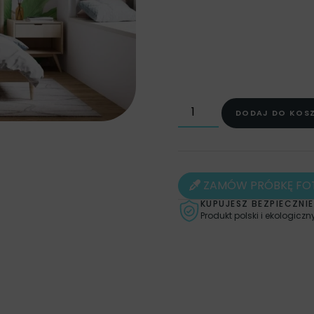
DODAJ DO KOS
ZAMÓW PRÓBKĘ FO
KUPUJESZ BEZPIECZNIE
Produkt polski i ekologiczn