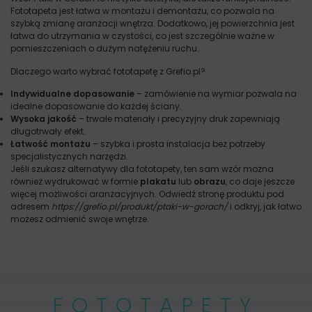
Fototapeta jest łatwa w montażu i demontażu, co pozwala na
szybką zmianę aranżacji wnętrza. Dodatkowo, jej powierzchnia jest
łatwa do utrzymania w czystości, co jest szczególnie ważne w
pomieszczeniach o dużym natężeniu ruchu.
Dlaczego warto wybrać fototapetę z Grefio.pl?
Indywidualne dopasowanie
– zamówienie na wymiar pozwala na
idealne dopasowanie do każdej ściany.
Wysoka jakość
– trwałe materiały i precyzyjny druk zapewniają
długotrwały efekt.
Łatwość montażu
– szybka i prosta instalacja bez potrzeby
specjalistycznych narzędzi.
Jeśli szukasz alternatywy dla fototapety, ten sam wzór można
również wydrukować w formie
plakatu
lub
obrazu
, co daje jeszcze
więcej możliwości aranżacyjnych. Odwiedź stronę produktu pod
adresem
https://grefio.pl/produkt/ptaki-w-gorach/
i odkryj, jak łatwo
możesz odmienić swoje wnętrze.
FOTOTAPETY