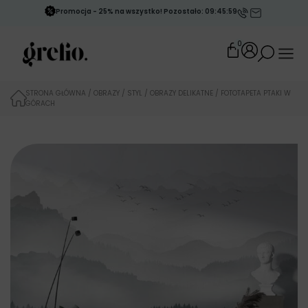
Promocja - 25% na wszystko! Pozostało: 09:45:58
0
STRONA GŁÓWNA
/
OBRAZY
/
STYL
/
OBRAZY DELIKATNE
/ FOTOTAPETA PTAKI W
GÓRACH