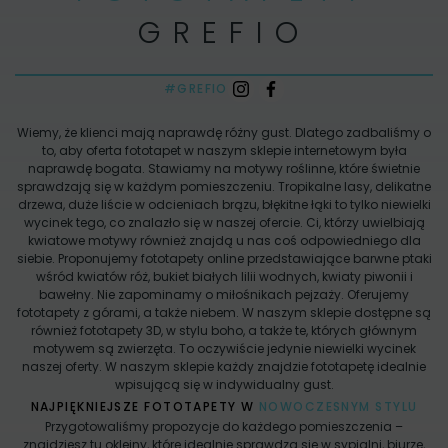
GREFIO
#GREFIO
Wiemy, że klienci mają naprawdę różny gust. Dlatego zadbaliśmy o
to, aby oferta fototapet w naszym sklepie internetowym była
naprawdę bogata. Stawiamy na motywy roślinne, które świetnie
sprawdzają się w każdym pomieszczeniu. Tropikalne lasy, delikatne
drzewa, duże liście w odcieniach brązu, błękitne łąki to tylko niewielki
wycinek tego, co znalazło się w naszej ofercie. Ci, którzy uwielbiają
kwiatowe motywy również znajdą u nas coś odpowiedniego dla
siebie. Proponujemy fototapety online przedstawiające barwne ptaki
wśród kwiatów róż, bukiet białych lilii wodnych, kwiaty piwonii i
bawełny. Nie zapominamy o miłośnikach pejzaży. Oferujemy
fototapety z górami, a także niebem. W naszym sklepie dostępne są
również fototapety 3D, w stylu boho, a także te, których głównym
motywem są zwierzęta. To oczywiście jedynie niewielki wycinek
naszej oferty. W naszym sklepie każdy znajdzie fototapetę idealnie
wpisującą się w indywidualny gust.
NAJPIĘKNIEJSZE FOTOTAPETY W
NOWOCZESNYM STYLU
Przygotowaliśmy propozycje do każdego pomieszczenia –
znajdziesz tu okleiny, które idealnie sprawdzą się w sypialni, biurze,