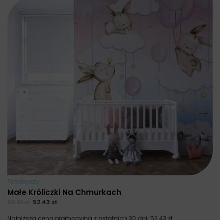
Fo
J
69
Na
Fototapety
Małe Króliczki Na Chmurkach
69.91
zł
52.43
zł
Najniższa cena promocyjna z ostatnich 30 dni:
52.43
zł
.