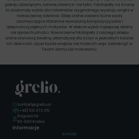
pokoju dziecięcym, salonie, łazience i nie tylko. Fototapety na ścianę
to doskonały wybór dla miłośników oryginalnego wystroju wnętrz w
nowoczesnej odsłonie. Sklep online zawiera liczne wzory
zachwycające starannie wyważoną kompozycją barw i
obecnością pięknych motywów. W efekcie wybór najlepszej okleiny
nie sprawi trudności. Nowoczesne fototapety z naszego sklepu
online stanowią świetną alternatywę dla ścian w jednolitym kolorze.
Ich obecność ożywi każde wnętrze, nie może ich więc zabraknąć w
Twoim domu lub mieszkaniu.
kontakt@grefio.pl
(+48) 512 072 315
Rogowo 1a
63-840 Krobia
Informacje
Kontakt