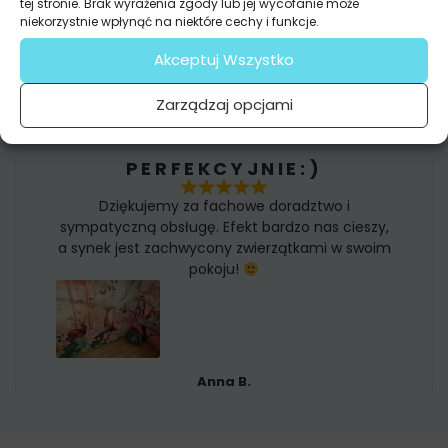
tej stronie. Brak wyrażenia zgody lub jej wycofanie może
Mąż chciał tylko malować ściany. Ja chciałam
niekorzystnie wpłynąć na niektóre cechy i funkcje.
odmiany.
Akceptuj Wszystko
I mamy teraz piękny las w salonie
Fototapeta to był świetny pomysł!
Zarządzaj opcjami
Kamilka
PERFEKCYJNIE:)
Dziękujemy za fachowe doradztwo i
sympatyczną obsługę. Efekt bardzo nas cieszy,
a synek jest zachwycony zwierzątkami w swoim
pokoju!
Anna B.