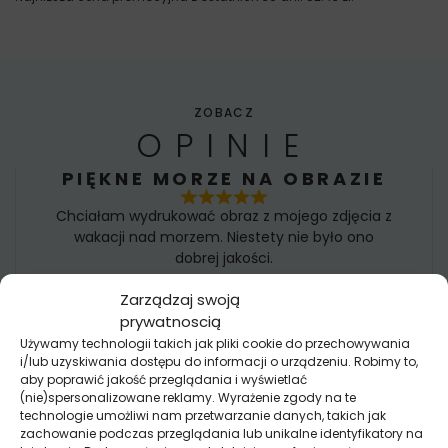
ZOBACZ
OPINIE
PIĘKNE MORZE NA OBRAZIE
Chciałam wydrukować obraz z mojego zdjęcia z
wakacji nad morzem. Niestety nie było ono
dobrej jakości.
Zaproponowali mi jednak wybór z bazy grafik i
Zarządzaj swoją
mam prawie identyczny obraz w dużo lepszej
prywatnoscią
jakości niż moje zdjęcie
Używamy technologii takich jak pliki cookie do przechowywania
Nikola
i/lub uzyskiwania dostępu do informacji o urządzeniu. Robimy to,
aby poprawić jakość przeglądania i wyświetlać
(nie)spersonalizowane reklamy. Wyrażenie zgody na te
FOTOTAPETA TO ŚWIETNE
technologie umożliwi nam przetwarzanie danych, takich jak
ROZWIĄZANIE!
zachowanie podczas przeglądania lub unikalne identyfikatory na