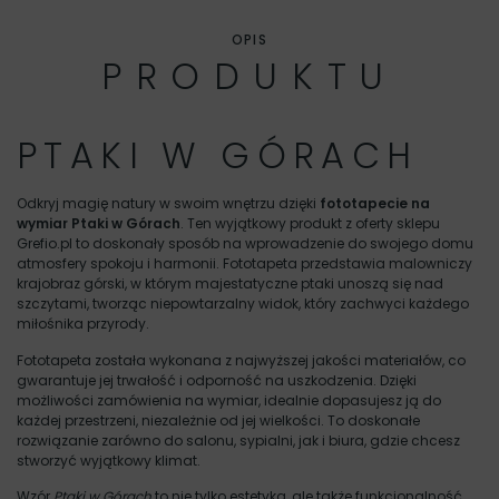
OPIS
PRODUKTU
PTAKI W GÓRACH
Odkryj magię natury w swoim wnętrzu dzięki
fototapecie na
wymiar Ptaki w Górach
. Ten wyjątkowy produkt z oferty sklepu
Grefio.pl to doskonały sposób na wprowadzenie do swojego domu
atmosfery spokoju i harmonii. Fototapeta przedstawia malowniczy
krajobraz górski, w którym majestatyczne ptaki unoszą się nad
szczytami, tworząc niepowtarzalny widok, który zachwyci każdego
miłośnika przyrody.
Fototapeta została wykonana z najwyższej jakości materiałów, co
gwarantuje jej trwałość i odporność na uszkodzenia. Dzięki
możliwości zamówienia na wymiar, idealnie dopasujesz ją do
każdej przestrzeni, niezależnie od jej wielkości. To doskonałe
rozwiązanie zarówno do salonu, sypialni, jak i biura, gdzie chcesz
stworzyć wyjątkowy klimat.
Wzór
Ptaki w Górach
to nie tylko estetyka, ale także funkcjonalność.